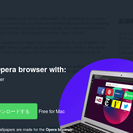
 destination for tennis enthusiasts. We specialize in providing
拡張
ws to ensure that you make an informed decision when purchasing
nis racquets, and we strive to provide the most comprehensive
ect the best tennis racquet for their needs in 2023.
ダウン
カテゴ
reviews of the latest tennis racquets from the top brands in the
バージ
ight tennis racquet can be a daunting task, which is why we've
サイズ
 it easy to navigate and filter through our extensive range of
Last up
ライセ
プライ
asoned tennis players who have tested and evaluated each
pera browser with:
サービ
 weight, balance, grip, and power. We take great pride in...
サポー
ker
Rela
ダウンロードする
Free for Mac
llpapers are made for the
Opera browser
.