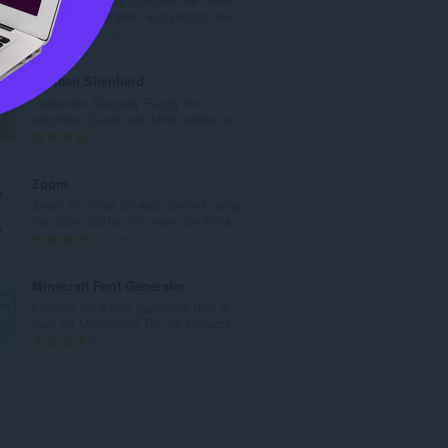
数
food news, recipes, and product rev...
：
評
0
価
の
German Shepherd
総
Gerberian Shepsky Puppy for
数
adoption. Black and white colors ar...
：
評
1
価
の
Zoom
総
Zoom in or out on web content using
数
the zoom button for more comforta...
：
評
193
価
の
Minecraft Font Generator
総
Looking for a font generator that is
数
best for Minecraft? Try our Minecra...
：
評
5
価
の
総
数
：