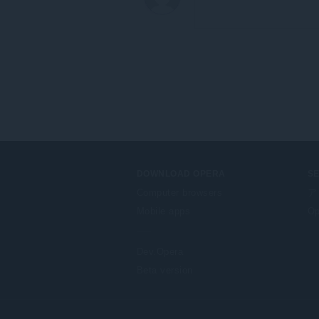
DOWNLOAD OPERA
S
Computer browsers
ア
Mobile apps
Op
Dev.Opera
Beta version
F