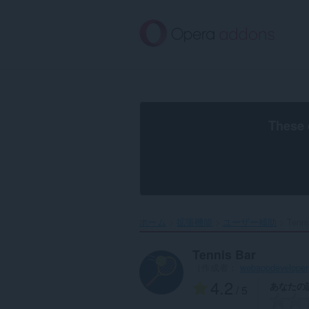
ス
キ
ッ
プ
し
て
メ
イ
ン
These 
コ
ン
テ
ン
ツ
に
移
ホーム
拡張機能
ユーザー補助
Tenni
動
Tennis Bar
（作成者：
webappdeveloper
4.2
あなたの
/ 5