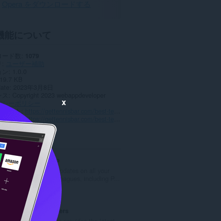
Opera をダウンロードする
機能について
ロード数
1079
リ
ユーザー補助
ョン
1.0.0
19.7 KB
date
2023年3月8日
ンス
Copyright 2023 webappdeveloper
x
バシーポリシー
スサイト
https://gettennisbar.com/best-tennis-racquets-for-beginners/
トページ
https://gettennisbar.com/best-tennis-racquets-for-beginners/
ted
Cricket Arroyo
Get the latest updates on all your
favorite cricket leagues, including P...
評
0
価
の
Kitchen Bloggers
総
KitchenBloggers provides the latest