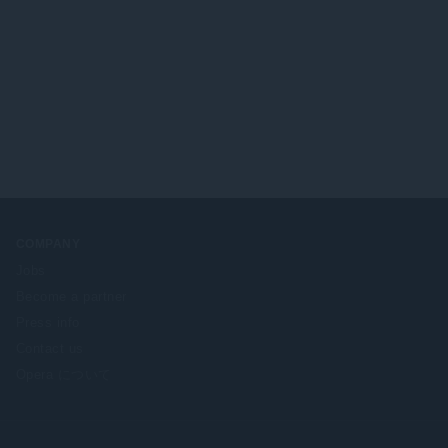
COMPANY
Jobs
Become a partner
Press info
Contact us
Opera について