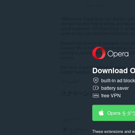
評価の総数：
1
Welcome to Tennis Bars, the ultimate online
you with the best buying guides and revie
tennis equipment. Our main focus is on ten
guide to help both beginners and adults sel
Our website features an extensive range of 
industry. We understand that choosing the r
created a user-friendly interface that makes
reviews.
Our team of expert reviewers comprises se
Download O
racquet based on various criteria, including
built-in ad bloc
さらに表示
battery saver
スクリーンショット
free VPN
Opera を
These extensions and wa