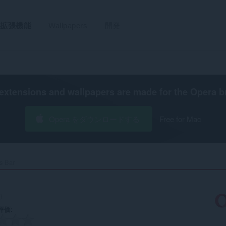
拡張機能
Wallpapers
開発
extensions and wallpapers are made for the
Opera b
Opera をダウンロードする
Free for Mac
s Bar‎
）
評価