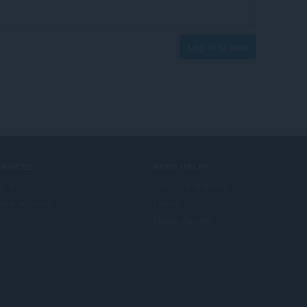
Log in to post
ERVICES
NEED HELP?
ドオン
ヘルプ & サポート
era account
Opera ブログ
Opera forums