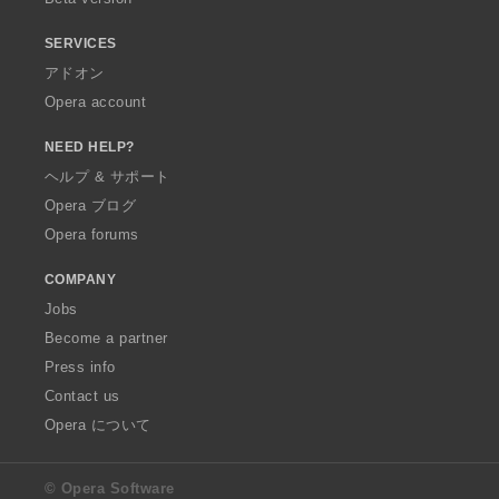
SERVICES
アドオン
Opera account
NEED HELP?
ヘルプ & サポート
Opera ブログ
Opera forums
COMPANY
Jobs
Become a partner
Press info
Contact us
Opera について
© Opera Software