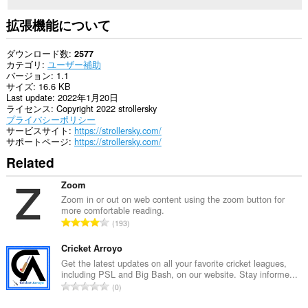
拡張機能について
ダウンロード数
2577
カテゴリ
ユーザー補助
バージョン
1.1
サイズ
16.6 KB
Last update
2022年1月20日
ライセンス
Copyright 2022 strollersky
プライバシーポリシー
サービスサイト
https://strollersky.com/
サポートページ
https://strollersky.com/
Related
Zoom
Zoom in or out on web content using the zoom button for
more comfortable reading.
評
193
価
の
Cricket Arroyo
総
Get the latest updates on all your favorite cricket leagues,
including PSL and Big Bash, on our website. Stay informe...
数
評
0
：
価