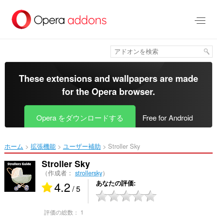
ス
キ
ッ
プ
し
て
メ
イ
These extensions and wallpapers are made
ン
for the
Opera browser
.
コ
ン
テ
Opera をダウンロードする
Free for Android
ン
ツ
に
ホーム
拡張機能
ユーザー補助
Stroller Sky‎
移
動
Stroller Sky
（作成者：
strollersky
）
4.2
あなたの評価
/ 5
評価の総数：
1