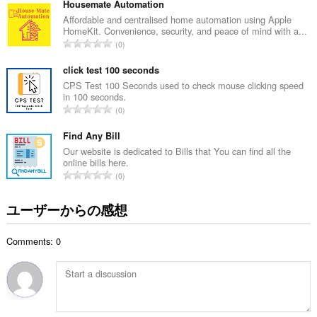
の
Housemate Automation
総
Affordable and centralised home automation using Apple
HomeKit. Convenience, security, and peace of mind with a...
数
評
0
：
価
の
click test 100 seconds
総
CPS Test 100 Seconds used to check mouse clicking speed
in 100 seconds.
数
評
0
：
価
の
Find Any Bill
総
Our website is dedicated to Bills that You can find all the
online bills here.
数
評
0
：
価
の
ユーザーからの感想
総
数
Comments: 0
：