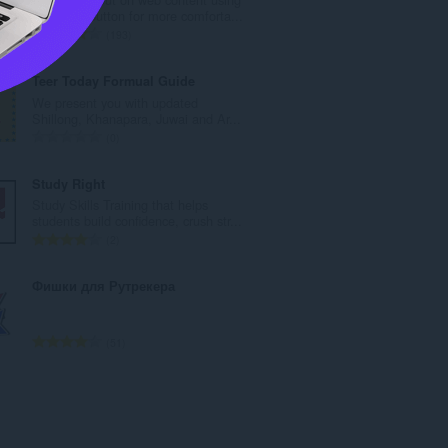
数
the zoom button for more comforta...
：
評
193
価
の
Teer Today Formual Guide
総
We present you with updated
数
Shillong, Khanapara, Juwai and Ar...
：
評
0
価
の
Study Right
総
Study Skills Training that helps
数
students build confidence, crush str...
：
評
2
価
の
Фишки для Рутрекера
総
数
：
評
51
価
の
総
数
：