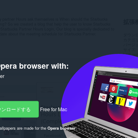
y partner Hours ask themselves is When should the Starbucks
拡張
ing? So we created a blog that help the user to know Starbucks
tarbucks Partner Hours Login, Our blog is specially dedicated to
date about the meeting schedule for Starbucks Partner.
ダウン
カテゴ
バージ
サイズ
Last up
ライセ
pera browser with:
プライ
サービ
サポー
ker
Rela
ダウンロードする
Free for Mac
llpapers are made for the
Opera browser
.