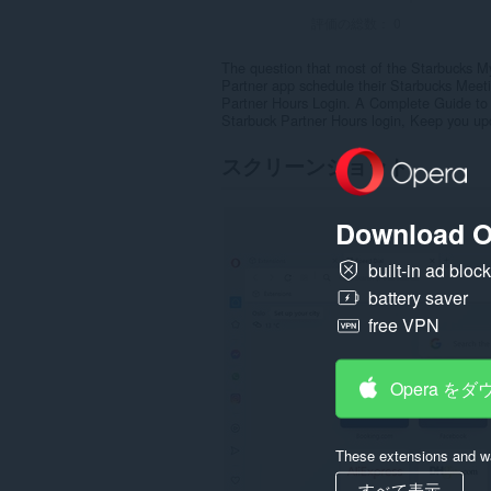
評価の総数：
0
The question that most of the Starbucks M
Partner app schedule their Starbucks Meet
Partner Hours Login. A Complete Guide to S
Starbuck Partner Hours login, Keep you up
スクリーンショット
Download O
built-in ad bloc
battery saver
free VPN
Opera を
These extensions and wa
すべて表示