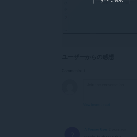
ユーザーからの感想
Comments: 1
View forum thread
A Former User
2 years ago
?
thanks fir sharing this.