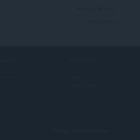
Reply
Quote
View forum thread
ERVICES
NEED HELP?
ドオン
ヘルプ & サポート
era account
Opera ブログ
Opera forums
© Opera Software
Privacy
Terms of Service