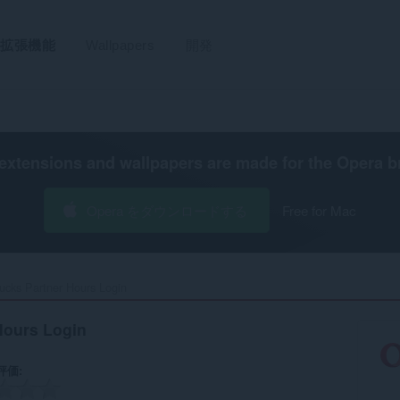
拡張機能
Wallpapers
開発
extensions and wallpapers are made for the
Opera b
Opera をダウンロードする
Free for Mac
ucks Partner Hours Login‎
Hours Login
評価