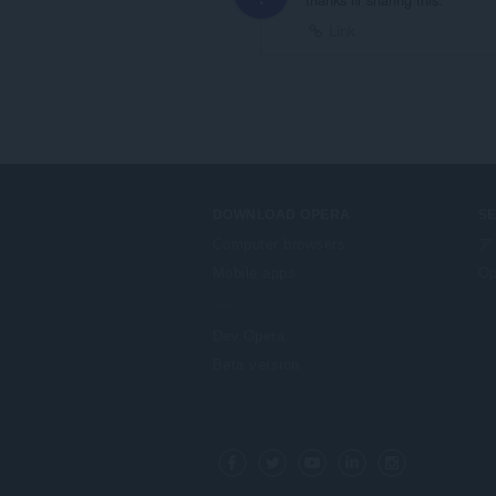
Link
DOWNLOAD OPERA
S
Computer browsers
ア
Mobile apps
Op
Dev.Opera
Beta version
F
o
Facebook
Twitter
Youtube
LinkedIn
Instagram
l
l