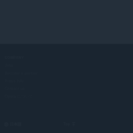
COMPANY
Jobs
Become a partner
Press info
Contact us
Opera について
Select
Top
your