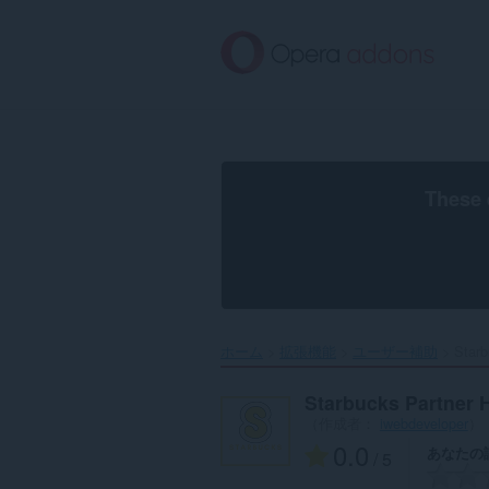
ス
キ
ッ
プ
し
て
メ
イ
ン
These 
コ
ン
テ
ン
ツ
に
移
ホーム
拡張機能
ユーザー補助
Starb
動
Starbucks Partner 
（作成者：
iwebdeveloper
）
0.0
あなたの
/ 5