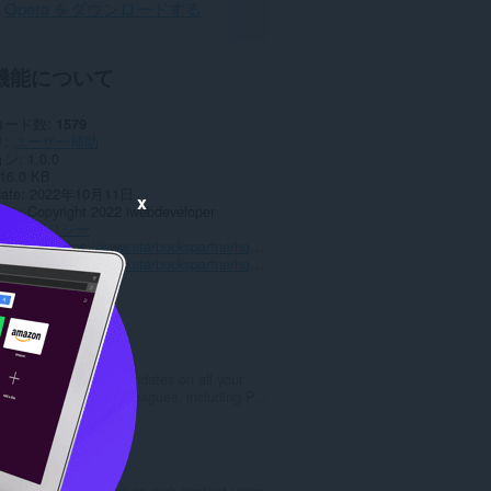
Opera をダウンロードする
機能について
ロード数
1579
リ
ユーザー補助
ョン
1.0.0
16.0 KB
date
2022年10月11日
x
ンス
Copyright 2022 iwebdeveloper
バシーポリシー
スサイト
https://www.starbuckspartnerhours.org/
トページ
https://www.starbuckspartnerhours.org/
ted
Cricket Arroyo
Get the latest updates on all your
favorite cricket leagues, including P...
評
0
価
の
Zoom
総
Zoom in or out on web content using