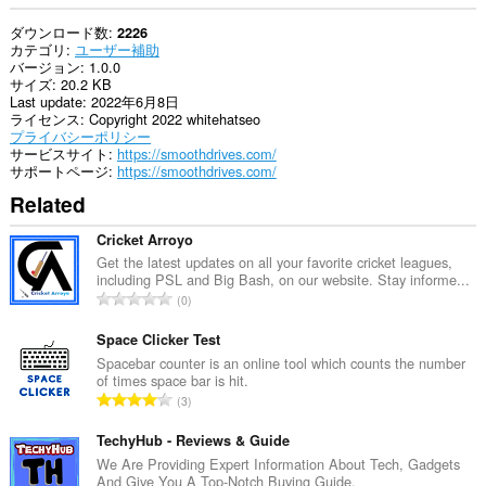
ダウンロード数
2226
カテゴリ
ユーザー補助
バージョン
1.0.0
サイズ
20.2 KB
Last update
2022年6月8日
ライセンス
Copyright 2022 whitehatseo
プライバシーポリシー
サービスサイト
https://smoothdrives.com/
サポートページ
https://smoothdrives.com/
Related
Cricket Arroyo
Get the latest updates on all your favorite cricket leagues,
including PSL and Big Bash, on our website. Stay informe...
評
0
価
の
Space Clicker Test
総
Spacebar counter is an online tool which counts the number
of times space bar is hit.
数
評
3
：
価
の
TechyHub - Reviews & Guide
総
We Are Providing Expert Information About Tech, Gadgets
And Give You A Top-Notch Buying Guide.
数