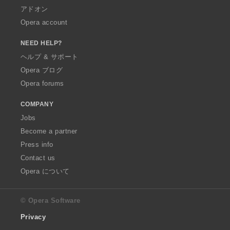
アドオン
Opera account
NEED HELP?
ヘルプ & サポート
Opera ブログ
Opera forums
COMPANY
Jobs
Become a partner
Press info
Contact us
Opera について
© Opera Software
Privacy