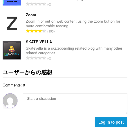
評
0
：
価
の
Zoom
総
Zoom in or out on web content using the zoom button for
more comfortable reading.
数
評
193
：
価
の
SKATE VELLA
総
Skatevella is a skateboarding related blog with many other
related categories.
数
評
0
：
価
の
ユーザーからの感想
総
数
Comments: 0
：
Log in to post