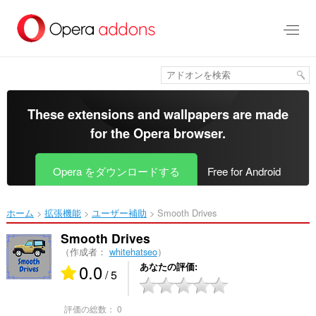
ス
キ
ッ
プ
し
て
メ
イ
These extensions and wallpapers are made
ン
for the
Opera browser
.
コ
ン
テ
Opera をダウンロードする
Free for Android
ン
ツ
に
ホーム
拡張機能
ユーザー補助
Smooth Drives‎
移
動
Smooth Drives
（作成者：
whitehatseo
）
0.0
あなたの評価
/ 5
評価の総数：
0