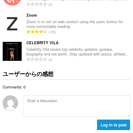
評
0
：
価
の
Zoom
総
Zoom in or out on web content using the zoom button for
more comfortable reading.
数
評
193
：
価
の
CELEBRITY VILA
総
Celebrity Vila covers top celebrity updates, gossips,
biography and net worth. Stay updated with actors, athlete...
数
評
0
：
価
の
ユーザーからの感想
総
数
Comments: 0
：
Log in to post