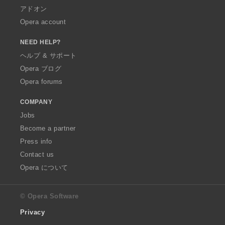
アドオン
Opera account
NEED HELP?
ヘルプ & サポート
Opera ブログ
Opera forums
COMPANY
Jobs
Become a partner
Press info
Contact us
Opera について
© Opera Software
Privacy