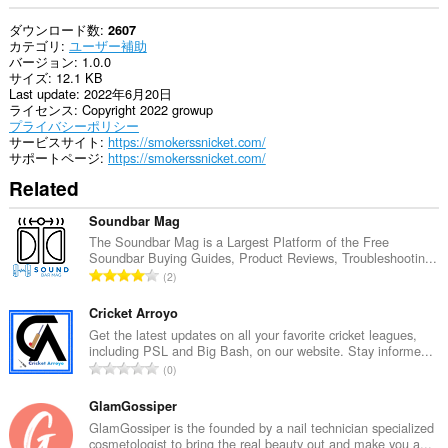
ダウンロード数
2607
カテゴリ
ユーザー補助
バージョン
1.0.0
サイズ
12.1 KB
Last update
2022年6月20日
ライセンス
Copyright 2022 growup
プライバシーポリシー
サービスサイト
https://smokerssnicket.com/
サポートページ
https://smokerssnicket.com/
Related
Soundbar Mag
The Soundbar Mag is a Largest Platform of the Free
Soundbar Buying Guides, Product Reviews, Troubleshootin...
評
2
価
の
Cricket Arroyo
総
Get the latest updates on all your favorite cricket leagues,
including PSL and Big Bash, on our website. Stay informe...
数
評
0
：
価
の
GlamGossiper
総
GlamGossiper is the founded by a nail technician specialized
cosmetologist to bring the real beauty out and make you a...
数