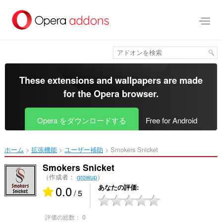
ス
キ
ッ
プ
し
て
メ
イ
These extensions and wallpapers are made
ン
for the
Opera browser
.
コ
ン
テ
Opera をダウンロードする
Free for Android
ン
ツ
に
ホーム
拡張機能
ユーザー補助
Smokers Snicket‎
移
動
Smokers Snicket
（作成者：
growup
）
0.0
あなたの評価
/ 5
評価の総数：
0