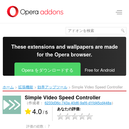
ス
キ
ッ
プ
し
て
メ
イ
These extensions and wallpapers are made
ン
for the
Opera browser
.
コ
ン
テ
Opera をダウンロードする
Free for Android
ン
ツ
に
ホーム
拡張機能
効率アップツール
Simple Video Speed Controller‎
移
動
Simple Video Speed Controller
（作成者：
6233d36c-743a-40d6-9af6-d1fd45cd448a
）
4.0
あなたの評価
/ 5
評価の総数：
7