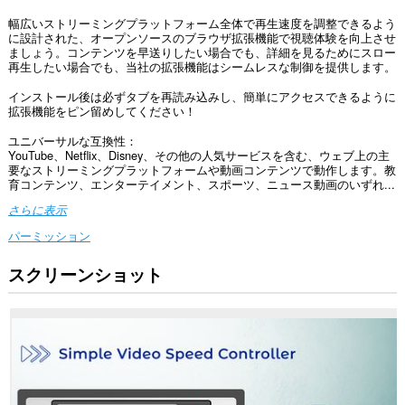
幅広いストリーミングプラットフォーム全体で再生速度を調整できるよう
に設計された、オープンソースのブラウザ拡張機能で視聴体験を向上させ
ましょう。コンテンツを早送りしたい場合でも、詳細を見るためにスロー
再生したい場合でも、当社の拡張機能はシームレスな制御を提供します。
インストール後は必ずタブを再読み込みし、簡単にアクセスできるように
拡張機能をピン留めしてください！
ユニバーサルな互換性：
YouTube、Netflix、Disney、その他の人気サービスを含む、ウェブ上の主
要なストリーミングプラットフォームや動画コンテンツで動作します。教
育コンテンツ、エンターテイメント、スポーツ、ニュース動画のいずれ...
さらに表示
パーミッション
スクリーンショット
こ
の
拡
張
機
能
は、
す
べ