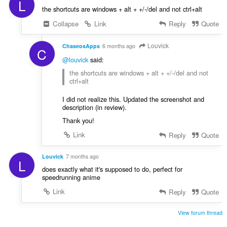
L
the shortcuts are windows + alt + +/-/del and not ctrl+alt
Collapse
Link
Reply
Quote
Louvick
ChaseosApps
6 months ago
C
@louvick
said:
the shortcuts are windows + alt + +/-/del and not
ctrl+alt
I did not realize this. Updated the screenshot and
description (in review).
Thank you!
Link
Reply
Quote
Louvick
7 months ago
L
does exactly what it's supposed to do, perfect for
speedrunning anime
Link
Reply
Quote
View forum thread