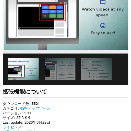
て
の
サ
イ
ト
の
デ
ー
タ
に
ア
ク
セ
ス
可
能
で
す。
拡張機能について
ダウンロード数
5521
カテゴリ
効率アップツール
バージョン
1.11
サイズ
37.3 KB
Last update
2026年6月23日
ライセンス