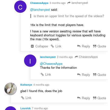
Ianchenyeet
ChaseosApps
3 months ago
C
@ianchenyeet
said:
is there an upper limit for the speed of the videos?
16x is the limit that most players have.
I have a new version awaiting review that will have
keyboard shortcut toggles for various speeds including
the max (16x speed).
Collapse
Link
Reply
Quote
ChaseosApps
Ianchenyeet
3 months ago
I
@ChaseosApps
Thanks for the information
Link
Reply
Quote
Koltonye
4 months ago
glad I found this, does the job
Link
Reply
Quote
Louvick
7 months ago