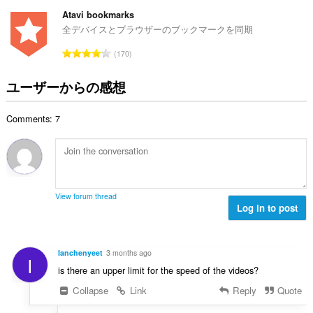
価
の
Atavi bookmarks
総
全デバイスとブラウザーのブックマークを同期
数
評
170
：
価
の
ユーザーからの感想
総
数
Comments: 7
：
View forum thread
Log in to post
Ianchenyeet
3 months ago
I
is there an upper limit for the speed of the videos?
Collapse
Link
Reply
Quote