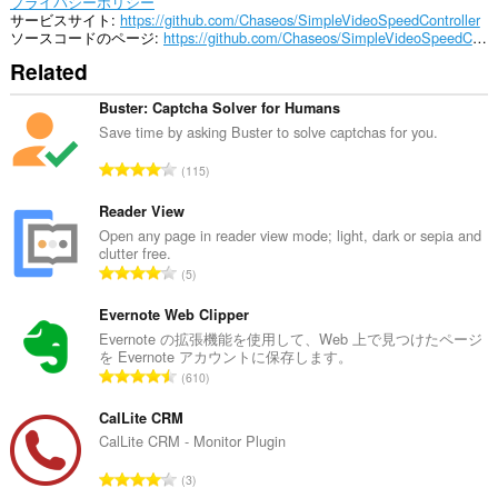
プライバシーポリシー
サービスサイト
https://github.com/Chaseos/SimpleVideoSpeedController
ソースコードのページ
https://github.com/Chaseos/SimpleVideoSpeedController
Related
Buster: Captcha Solver for Humans
Save time by asking Buster to solve captchas for you.
評
115
価
の
Reader View
総
Open any page in reader view mode; light, dark or sepia and
clutter free.
数
評
5
：
価
の
Evernote Web Clipper
総
Evernote の拡張機能を使用して、Web 上で見つけたページ
を Evernote アカウントに保存します。
数
評
610
：
価
の
CalLite CRM
総
CalLite CRM - Monitor Plugin
数
評
3
：