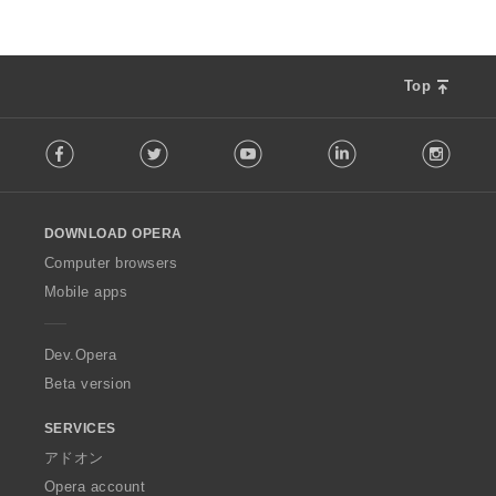
Top
F
Facebook
Twitter
Youtube
LinkedIn
Instag
o
l
l
o
DOWNLOAD OPERA
w
O
Computer browsers
p
Mobile apps
e
r
a
Dev.Opera
Beta version
SERVICES
アドオン
Opera account