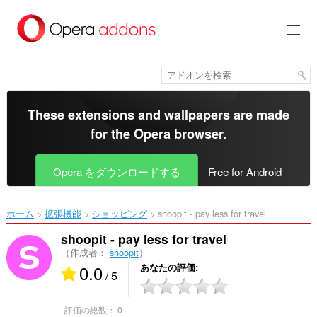
ス
キ
ッ
プ
し
て
メ
イ
These extensions and wallpapers are made
ン
for the
Opera browser
.
コ
ン
テ
Opera をダウンロードする
Free for Android
ン
ツ
に
ホーム
拡張機能
ショッピング
shoopit - pay less for travel‎
移
動
shoopit - pay less for travel
（作成者：
shoopit
）
0.0
あなたの評価
/ 5
評価の総数：
0