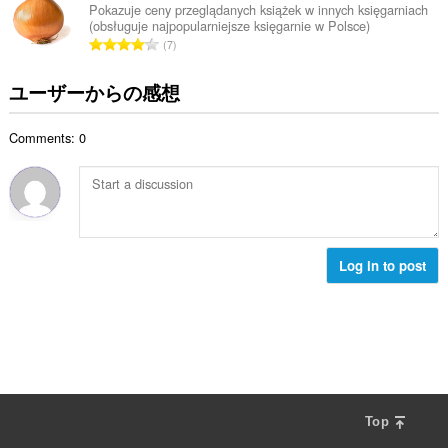
総
Pokazuje ceny przeglądanych książek w innych księgarniach
(obsługuje najpopularniejsze księgarnie w Polsce)
数
評
7
：
価
の
ユーザーからの感想
総
数
Comments: 0
：
Log in to post
Top