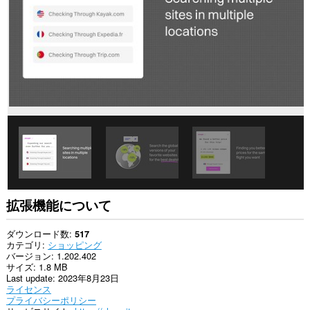
の
サ
イ
ト
の
デ
ー
タ
に
ア
ク
セ
ス
可
能
で
す。
こ
拡張機能について
の
拡
張
ダウンロード数
517
機
カテゴリ
ショッピング
能
バージョン
1.202.402
は、
サイズ
1.8 MB
タ
Last update
2023年8月23日
ブ
ライセンス
お
プライバシーポリシー