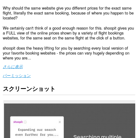
Why should the same website give you different prices for the exact same
flight, literally the exact same booking, because of where you happen to be
located?
We certainly can't think of a good enough reason for this. shoopit gives you
a FULL view of the online prices shown by a variety of flight bookings
websites, for the same seat on the same flight at the click of a button.
shoopit does the heavy lifting for you by searching every local version of
your favorite booking websites - the prices can vary hugely depending on
where you are...
さらに表示
パーミッション
スクリーンショット
こ
の
拡
張
機
能
は、
す
べ
て