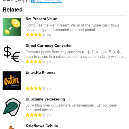
よ
サービスサイト
https://shoopit.com
び
Related
ブ
ラ
ウ
Net Present Value
ジ
Computes the Net Present Value of the future cash flows
ン
based on given discounted rate and period
グ
評
3
ア
価
ク
の
Direct Currency Converter
テ
ィ
総
Converts prices from any currency (€, $, £, ¥, ؋, ৳, ฿, ៛, ₡,
ビ
etc.) to prices in a selectable currency automatically while b...
数
テ
評
7
：
ィ
価
に
の
Enter.Ru Кнопка
ア
総
ク
セ
数
評
ス
1
：
可
価
能
の
Duurzame Verzekering
で
総
Jouw blog over duurzamere verzekeringen. Let op: geen
す。
financieel advies
数
評
1
：
価
の
Książkowa Cebula