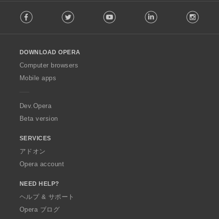
F
Facebook
Twitter
Youtube
LinkedIn
Instag
o
l
l
o
DOWNLOAD OPERA
w
O
Computer browsers
p
Mobile apps
e
r
a
Dev.Opera
Beta version
SERVICES
アドオン
Opera account
NEED HELP?
ヘルプ & サポート
Opera ブログ