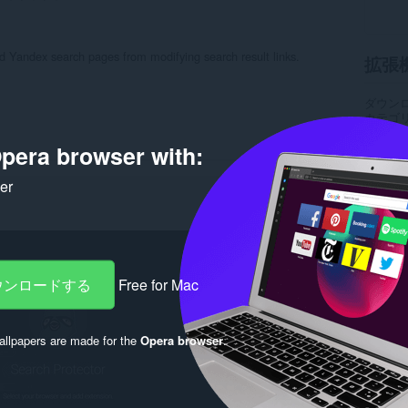
d Yandex search pages from modifying search result links.
拡張
ダウン
カテゴ
バージ
サイズ
pera browser with:
Last up
ライセ
ker
サービ
サポー
ソース
Rela
ダウンロードする
Free for Mac
llpapers are made for the
Opera browser
.