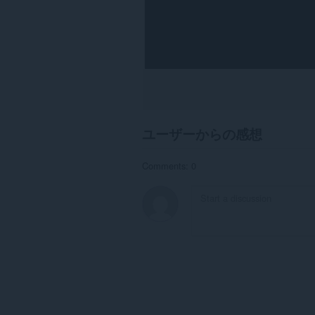
ク
セ
ス
可
能
で
す。
ユーザーからの感想
Comments: 0