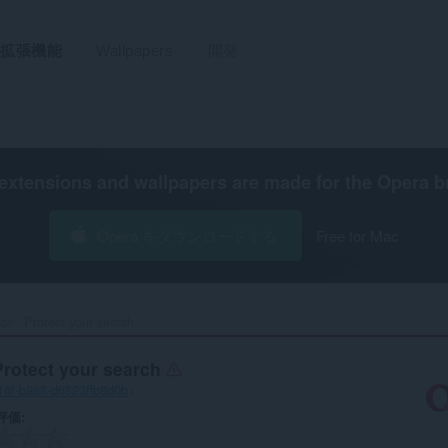
拡張機能
Wallpapers
開発
extensions and wallpapers are made for the
Opera b
Opera をダウンロードする
Free for Mac
r - Protect your search‎
Protect your search
16f-b9a8-d6823ffb8d0b
）
評価