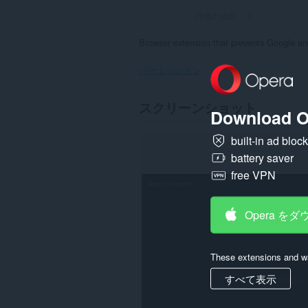
評価の総数：
3
Browser extension that prevents Google an
パーミッション
こ
スクリーンショット
の
Download O
拡
張
built-in ad bloc
機
能
battery saver
は
free VPN
一
部
の
サ
Opera を
イ
ト
の
デ
These extensions and wa
ー
タ
すべて表示
に
ア