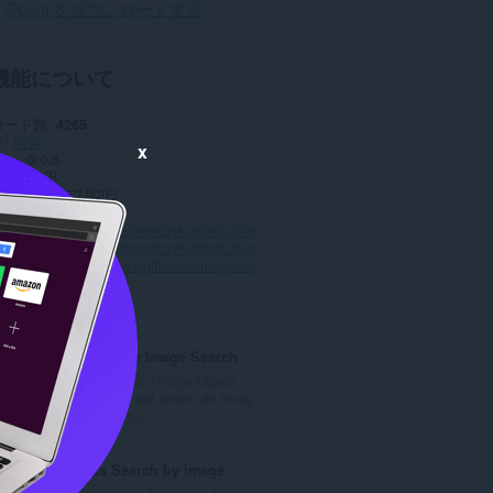
Opera をダウンロードする
機能について
ロード数
4265
リ
検索
x
ョン
0.0.6
576.1 KB
date
2020年7月2日
ンス
スサイト
https://igorkowalczyk.github.io/search-protector
トページ
https://igorkowalczyk.github.io/search-protector
コードのページ
https://github.com/igorkowalczyk/search-protector
ted
TinEye Reverse Image Search
This is the official TinEye Opera
extension. Find out where an imag...
評
134
価
の
Aliexpress Search by image
総
Search goods on Aliexpress by image