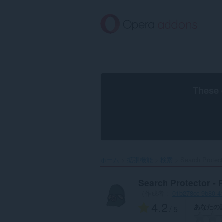
ス
キ
ッ
プ
し
て
メ
イ
ン
These 
コ
ン
テ
ン
ツ
に
移
ホーム
拡張機能
検索
Search Protecto
動
Search Protector - 
（作成者：
01b278cc-9b80-4
4.2
あなたの
/ 5