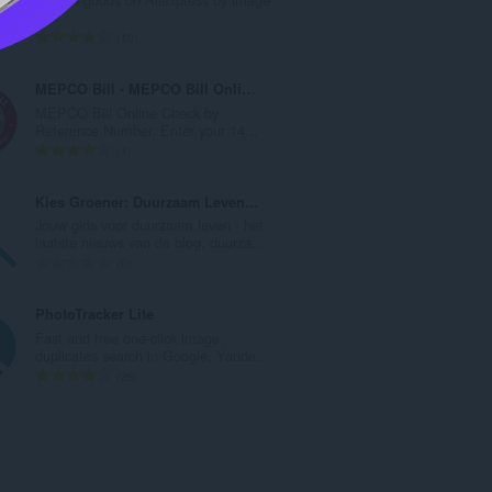
数
：
評
10
価
の
MEPCO Bill - MEPCO Bill Online Check
総
MEPCO Bill Online Check by
数
Reference Number. Enter your 14...
：
評
1
価
の
Kies Groener: Duurzaam Leven Tips, Blogs, etc.
総
Jouw gids voor duurzaam leven - het
数
laatste nieuws van de blog, duurza...
：
評
0
価
の
PhotoTracker Lite
総
Fast and free one-click image
数
duplicates search in Google, Yande...
：
評
26
価
の
総
数
：