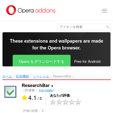
ス
キ
ッ
プ
し
て
メ
イ
These extensions and wallpapers are made
ン
for the
Opera browser
.
コ
ン
テ
Opera をダウンロードする
Free for Android
ン
ツ
に
ホーム
拡張機能
ソーシャル
ResearchBar +‎
移
動
ResearchBar +
（作成者：
tns-russia
）
4.1
あなたの評価
/ 5
評価の総数：
6