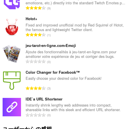
お
emoticons, etc.) directly into the standard Twitch Emotes p...
よ
評
9
び
価
ブ
の
ラ
Hotot+
ウ
総
Fixed and improved unofficial mod by Red Squirrel of Hotot,
ジ
the famous and lightweight Twitter client.
数
ン
評
1
：
グ
価
ア
の
jeu-tarot-en-ligne.com•Emoji
ク
テ
総
Ajoute des fonctionnalités à jeu-tarot-en-ligne.com pour
ィ
améliorer votre expérience de jeu et corriger des bugs.
数
ビ
評
0
：
テ
価
ィ
の
Color Changer for Facebook™
に
総
Easily choose your desired color for Facebook!
ア
ク
数
評
セ
3
：
ス
価
可
の
IDE`a URL Shortener
能
総
Instantly shrink lengthy web addresses into compact,
で
shareable links with this sleek and efficient URL shortener.
数
す。
評
0
：
価
の
ユーザーからの感想