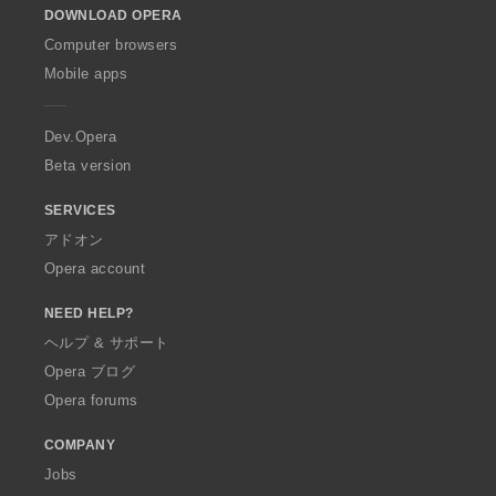
DOWNLOAD OPERA
w
O
Computer browsers
p
Mobile apps
e
r
a
Dev.Opera
Beta version
SERVICES
アドオン
Opera account
NEED HELP?
ヘルプ & サポート
Opera ブログ
Opera forums
COMPANY
Jobs