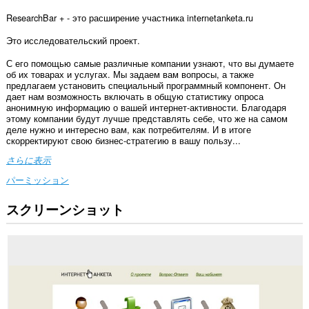
ResearchBar + - это расширение участника internetanketa.ru
Это исследовательский проект.
С его помощью самые различные компании узнают, что вы думаете
об их товарах и услугах. Мы задаем вам вопросы, а также
предлагаем установить специальный программный компонент. Он
дает нам возможность включать в общую статистику опроса
анонимную информацию о вашей интернет-активности. Благодаря
этому компании будут лучше представлять себе, что же на самом
деле нужно и интересно вам, как потребителям. И в итоге
скорректируют свою бизнес-стратегию в вашу пользу...
さらに表示
パーミッション
スクリーンショット
こ
の
拡
張
機
能
は、
す
べ