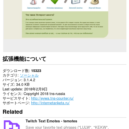
て
の
サ
イ
ト
の
デ
ー
タ
に
ア
ク
セ
拡張機能について
ス
可
能
ダウンロード数
15323
で
カテゴリ
ソーシャル
す。
バージョン
3.1.4.2
サイズ
34.0 KB
こ
Last update
2018年2月9日
の
ライセンス
Copyright 2018 tns-russia
拡
サービスサイト
http://eywa.tns-counter.ru/
張
サポートページ
http://internetanketa.ru/
機
Related
能
は、
タ
Twitch Text Emotes - temotes
ブ
Save your favorite text phrases ("LULW", "KEKW",