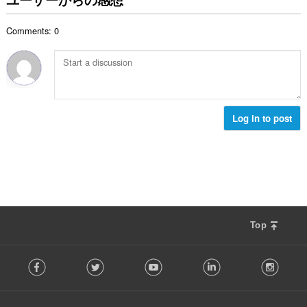
総
数
Comments: 0
：
Log in to post
Top
F
Facebook
Twitter
Youtube
LinkedIn
Instag
o
l
l
o