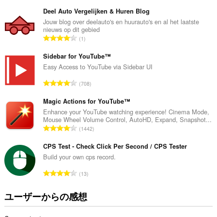
価
の
Deel Auto Vergelijken & Huren Blog
総
Jouw blog over deelauto's en huurauto's en al het laatste
nieuws op dit gebied
数
評
1
：
価
の
Sidebar for YouTube™
総
Easy Access to YouTube via Sidebar UI
数
評
708
：
価
の
Magic Actions for YouTube™
総
Enhance your YouTube watching experience! Cinema Mode,
Mouse Wheel Volume Control, AutoHD, Expand, Snapshot...
数
評
1442
：
価
の
CPS Test - Check Click Per Second / CPS Tester
総
Build your own cps record.
数
評
13
：
価
の
ユーザーからの感想
総
数