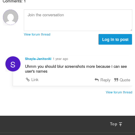
Comments: 1
：
View forum thread
Log in to post
Shayla-JanitorAI
1 year ago
S
Uhmm you should blur screenshots more because i can see
user's names
Link
Reply
Quote
View forum thread
Top