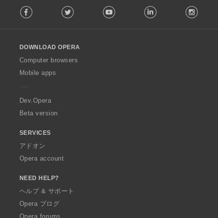
F
Facebook
Twitter
Youtube
LinkedIn
Instag
o
l
l
o
DOWNLOAD OPERA
w
O
Computer browsers
p
Mobile apps
e
r
a
Dev.Opera
Beta version
SERVICES
アドオン
Opera account
NEED HELP?
ヘルプ & サポート
Opera ブログ
Opera forums