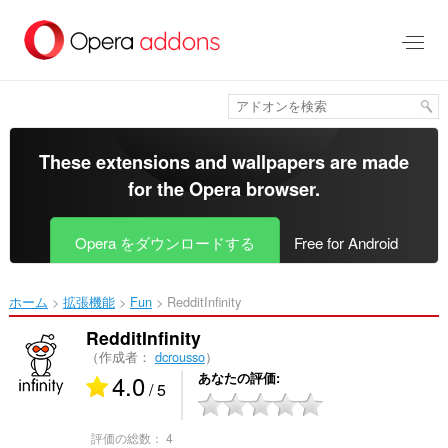
ス
キ
ッ
プ
し
て
メ
イ
These extensions and wallpapers are made
ン
for the
Opera browser
.
コ
ン
テ
Opera をダウンロードする
Free for Android
ン
ツ
に
ホーム
拡張機能
Fun
RedditInfinity‎
移
動
RedditInfinity
（作成者：
dcrousso
）
4.0
あなたの評価
/ 5
評価の総数：
4