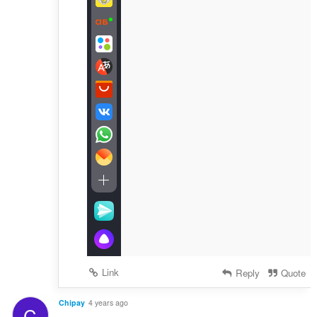
Link
Reply
Quote
Chipay
4 years ago
C