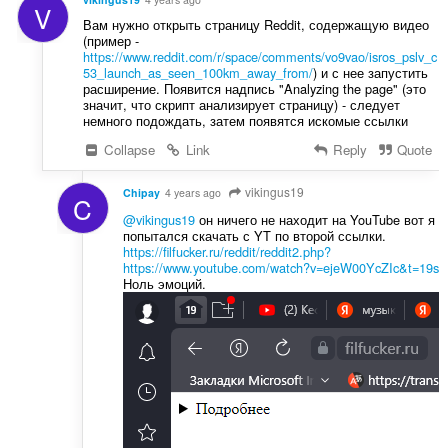
V
Вам нужно открыть страницу Reddit, содержащую видео
(пример -
https://www.reddit.com/r/space/comments/vo9vao/isros_pslv_c
53_launch_as_seen_100km_away_from/
) и с нее запустить
расширение. Появится надпись "Analyzing the page" (это
значит, что скрипт анализирует страницу) - следует
немного подождать, затем появятся искомые ссылки
Collapse
Link
Reply
Quote
vikingus19
Chipay
4 years ago
C
@vikingus19
он ничего не находит на YouTube вот я
попытался скачать с YT по второй ссылки.
https://filfucker.ru/reddit/reddit2.php?
https://www.youtube.com/watch?v=ejeW00YcZIc&t=19s
Ноль эмоций.