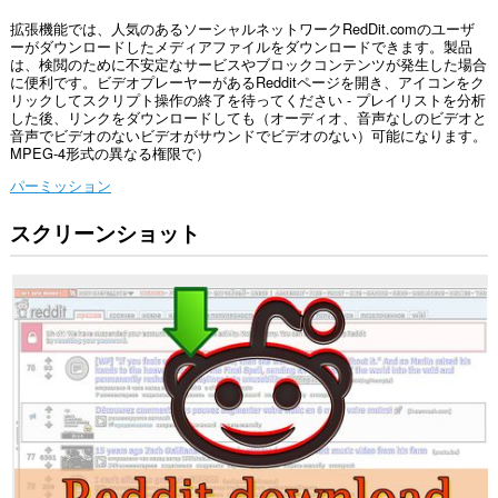
拡張機能では、人気のあるソーシャルネットワークRedDit.comのユーザ
ーがダウンロードしたメディアファイルをダウンロードできます。製品
は、検閲のために不安定なサービスやブロックコンテンツが発生した場合
に便利です。ビデオプレーヤーがあるRedditページを開き、アイコンをク
リックしてスクリプト操作の終了を待ってください - プレイリストを分析
した後、リンクをダウンロードしても（オーディオ、音声なしのビデオと
音声でビデオのないビデオがサウンドでビデオのない）可能になります。
MPEG-4形式の異なる権限で）
パーミッション
スクリーンショット
こ
の
拡
張
機
能
は
一
部
の
サ
イ
ト
の
デ