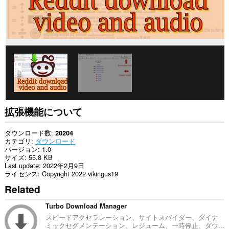
ー
タ
に
ア
ク
セ
ス
可
能
で
す。
拡張機能について
ダウンロード数
20204
カテゴリ
ダウンロード
バージョン
1.0
サイズ
55.8 KB
Last update
2022年2月9日
ライセンス
Copyright 2022 vikingus19
Related
Turbo Download Manager
スピードアクセラレーション、サイトスパイダー、ダイナ
ミックセグメンテーション、レジューム、一時停止、ダウ...