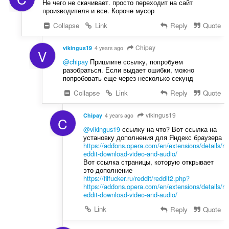
Не чего не скачивает. просто переходит на сайт
производителя и все. Короче мусор
Collapse
Link
Reply
Quote
Chipay
vikingus19
4 years ago
V
@chipay
Пришлите ссылку, попробуем
разобраться. Если выдает ошибки, можно
попробовать еще через несколько секунд
Collapse
Link
Reply
Quote
vikingus19
Chipay
4 years ago
C
@vikingus19
ссылку на что? Вот ссылка на
установку дополнения для Яндекс браузера
https://addons.opera.com/en/extensions/details/r
eddit-download-video-and-audio/
Вот ссылка страницы, которую открывает
это дополнение
https://filfucker.ru/reddit/reddit2.php?
https://addons.opera.com/en/extensions/details/r
eddit-download-video-and-audio/
Link
Reply
Quote