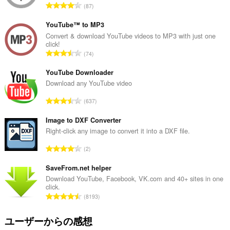
評
87
価
の
YouTube™ to MP3
総
Convert & download YouTube videos to MP3 with just one
click!
数
評
74
：
価
の
YouTube Downloader
総
Download any YouTube video
数
評
637
：
価
の
Image to DXF Converter
総
Right-click any image to convert it into a DXF file.
数
評
2
：
価
の
SaveFrom.net helper
総
Download YouTube, Facebook, VK.com and 40+ sites in one
click.
数
評
8193
：
価
の
ユーザーからの感想
総