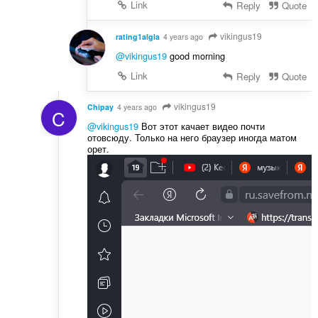
Link
Reply
Quote
vikingus19
rating1algla
4 years ago
@vikingus19
good morning
Link
Reply
Quote
vikingus19
Chipay
4 years ago
C
@vikingus19
Вот этот качает видео почти
отовсюду. Только на него браузер иногда матом
орет.