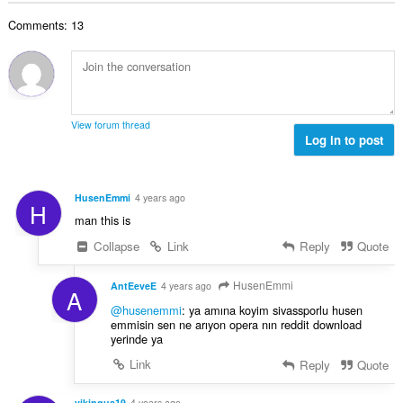
数
Comments: 13
：
View forum thread
Log in to post
HusenEmmi
4 years ago
H
man this is
Collapse
Link
Reply
Quote
HusenEmmi
AntEeveE
4 years ago
A
@husenemmi
: ya amına koyim sivassporlu husen
emmisin sen ne arıyon opera nın reddit download
yerinde ya
Link
Reply
Quote
vikingus19
4 years ago