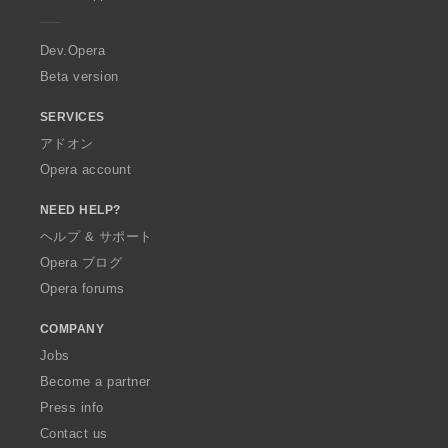
e
r
a
Dev.Opera
Beta version
SERVICES
アドオン
Opera account
NEED HELP?
ヘルプ & サポート
Opera ブログ
Opera forums
COMPANY
Jobs
Become a partner
Press info
Contact us