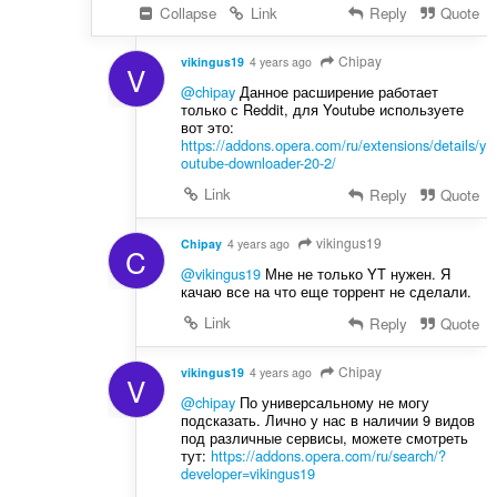
Collapse
Link
Reply
Quote
Chipay
vikingus19
4 years ago
V
@chipay
Данное расширение работает
только с Reddit, для Youtube используете
вот это:
https://addons.opera.com/ru/extensions/details/y
outube-downloader-20-2/
Link
Reply
Quote
vikingus19
Chipay
4 years ago
C
@vikingus19
Мне не только YT нужен. Я
качаю все на что еще торрент не сделали.
Link
Reply
Quote
Chipay
vikingus19
4 years ago
V
@chipay
По универсальному не могу
подсказать. Лично у нас в наличии 9 видов
под различные сервисы, можете смотреть
тут:
https://addons.opera.com/ru/search/?
developer=vikingus19