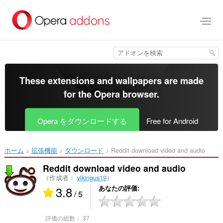
ス
キ
ッ
プ
し
て
メ
イ
These extensions and wallpapers are made
ン
for the
Opera browser
.
コ
ン
テ
Opera をダウンロードする
Free for Android
ン
ツ
に
ホーム
拡張機能
ダウンロード
Reddit download video and audio‎
移
動
Reddit download video and audio
（作成者：
vikingus19
）
3.8
あなたの評価
/ 5
評価の総数：
37