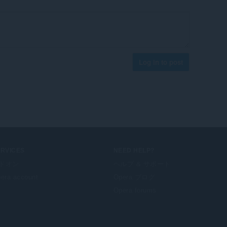
Log in to post
ERVICES
NEED HELP?
ドオン
ヘルプ & サポート
era account
Opera ブログ
Opera forums