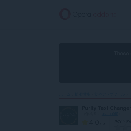
ス
キ
ッ
プ
し
て
メ
イ
ン
These 
コ
ン
テ
ン
ツ
に
移
ホーム
拡張機能
効率アップツール
P
動
Purity Text Change
（作成者：
usama9t5
）
4.0
あなたの
/ 5