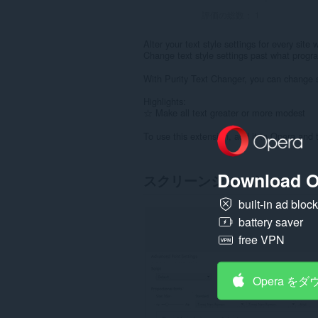
評価の総数：
1
Alter your text style settings for every site
Change text style settings past what progra
With Purity Text Changer, you can change si
Highlights:
☆ Make all text greater or more modest
To use this extension, add it to Opera and 
Download O
スクリーンショット
built-in ad bloc
battery saver
free VPN
Opera を