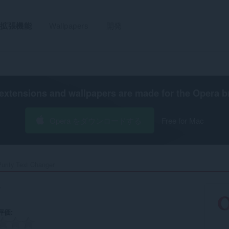
拡張機能
Wallpapers
開発
extensions and wallpapers are made for the
Opera b
Opera をダウンロードする
Free for Mac
urity Text Changer‎
r
評価