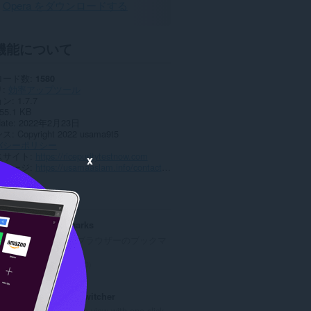
Opera をダウンロードする
機能について
ロード数
1580
リ
効率アップツール
ョン
1.7.7
55.1 KB
date
2022年2月23日
ンス
Copyright 2022 usama9t5
バシーポリシー
スサイト
https://ricepuritytestnow.com
x
トページ
https://usamaaslam.info/contact-us/
ted
Atavi bookmarks
全デバイスとブラウザーのブックマ
ークを同期
評
170
価
の
Mobile View Switcher
総
Switch to mobile view with one click