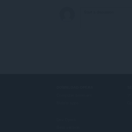
DOWNLOAD OPERA
S
Computer browsers
ア
Mobile apps
Op
Dev.Opera
Beta version