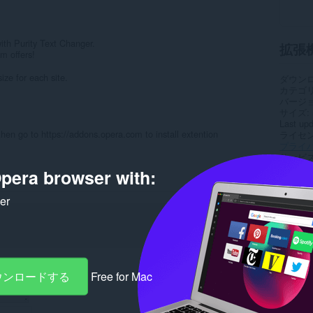
 with Purity Text Changer.
拡張
m offers!
ze for each site.
ダウン
カテゴ
バージ
サイズ
Last up
then go to https://addons.opera.com to install extention
ライセ
プライ
サービ
サポー
pera browser with:
Rela
ker
ダウンロードする
Free for Mac