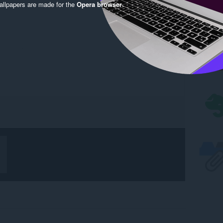
llpapers are made for the
Opera browser
.