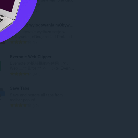
数
via toolbar button.
：
評
17
価
の
Sesja bez wylogowania mObywatel eDoreczenia i PISP
総
Automatycznie wydłuża sesję w
数
mObywatel, eDoręczenia i Portalu I...
：
評
1
価
の
Evernote Web Clipper
総
Evernote の拡張機能を使用して、
数
Web 上で見つけたページを Evern...
：
評
610
価
の
Save Tabs
総
Save and restore all tabs from
数
toolbar popup!
：
評
10
価
の
総
数
：