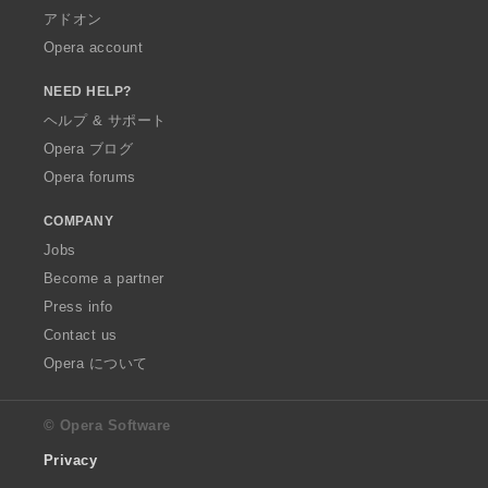
アドオン
Opera account
NEED HELP?
ヘルプ & サポート
Opera ブログ
Opera forums
COMPANY
Jobs
Become a partner
Press info
Contact us
Opera について
© Opera Software
Privacy