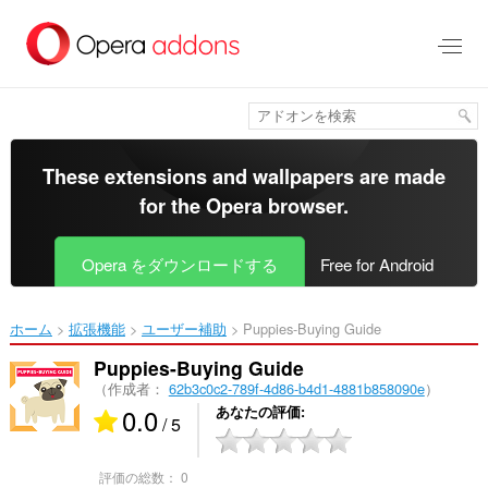
ス
キ
ッ
プ
し
て
メ
イ
These extensions and wallpapers are made
ン
for the
Opera browser
.
コ
ン
テ
Opera をダウンロードする
Free for Android
ン
ツ
に
ホーム
拡張機能
ユーザー補助
Puppies-Buying Guide‎
移
動
Puppies-Buying Guide
（作成者：
62b3c0c2-789f-4d86-b4d1-4881b858090e
）
0.0
あなたの評価
/ 5
評価の総数：
0