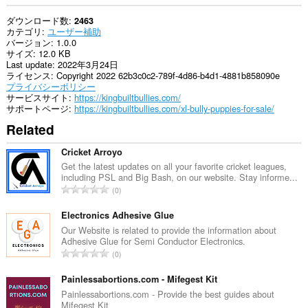
ダウンロード数
2463
カテゴリ
ユーザー補助
バージョン
1.0.0
サイズ
12.0 KB
Last update
2022年3月24日
ライセンス
Copyright 2022 62b3c0c2-789f-4d86-b4d1-4881b858090e
プライバシーポリシー
サービスサイト
https://kingbuiltbullies.com/
サポートページ
https://kingbuiltbullies.com/xl-bully-puppies-for-sale/
Related
Cricket Arroyo
Get the latest updates on all your favorite cricket leagues,
including PSL and Big Bash, on our website. Stay informe...
評
0
価
の
Electronics Adhesive Glue
総
Our Website is related to provide the information about
Adhesive Glue for Semi Conductor Electronics.
数
評
0
：
価
の
Painlessabortions.com - Mifegest Kit
総
Painlessabortions.com - Provide the best guides about
Mifegest Kit
数