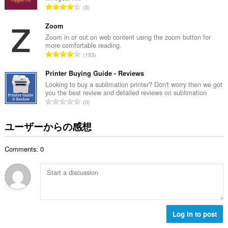
評
5
：
価
の
Zoom
総
Zoom in or out on web content using the zoom button for
more comfortable reading.
数
評
193
：
価
の
Printer Buying Guide - Reviews
総
Looking to buy a sublimation printer? Don't worry then we got
you the best review and detailed reviews on sublimation
数
評
0
：
価
の
ユーザーからの感想
総
数
Comments: 0
：
Log in to post