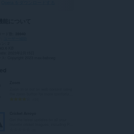
Opera をダウンロードする
機能について
ロード数
28940
リ
ユーザー補助
ョン
2
43.6 KB
date
2023年2月15日
ンス
Copyright 2023 max-babneg
ted
Zoom
Zoom in or out on web content using
the zoom button for more comforta...
評
193
価
の
Cricket Arroyo
総
Get the latest updates on all your
数
favorite cricket leagues, including P...
：
評
0