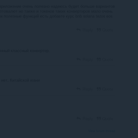
приложение очень полезно надеюсь будет больше вариантов
птовалют но также и токенов таких конвертиров мало очень
и полезные функций есть добавте курс bnb solana tezos eos
Reply
Quote
енный классный конвертер.
Reply
Quote
о нет, Китайской юани
Reply
Quote
Reply
Quote
View forum thread