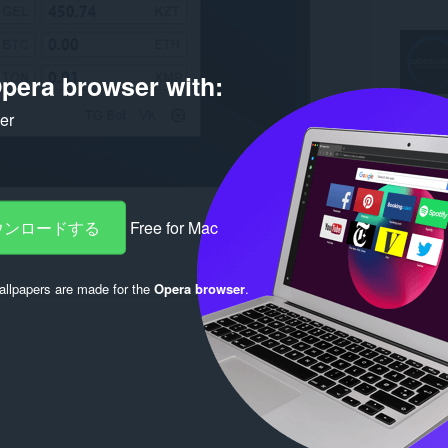
pera browser with:
ker
ダウンロードする
Free for Mac
llpapers are made for the
Opera browser
.
Log in to post