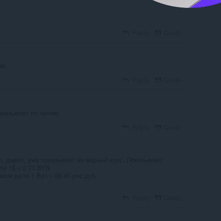
Reply
Quote
ям
Reply
Quote
оказывает по нулям
Reply
Quote
, давно, уже показывает не верный курс. Показывает:
ле 1$ = 2.73 BYN
амом деле 1 Byn = 28.45 рос.руб.
Reply
Quote