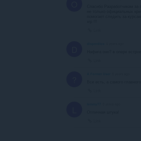
O
Спасибо Разработчикам за 
не только официальных кри
помогает следить за курсам
xrp !!!
Link
disperdios
4 years ago
D
Нафига оно? в опере встро
Link
A Former User
5 years ago
?
Все есть, а самого главног
Link
lemmy77
5 years ago
L
Отличная штука!
Link