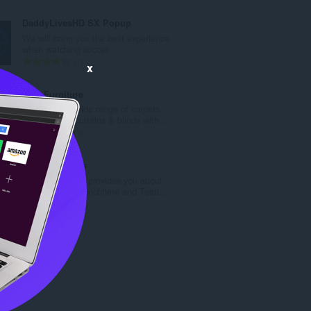
価
の
DaddyLivesHD SX Popup
総
We will bring you the best experience
数
when watching soccer.
：
評
1
x
価
の
Hala Furniture
総
We deal in a wide range of carpets,
数
flooring, turf, curtains & blinds with...
：
評
1
価
の
UK49s Updates
総
This is blog that provides you about
数
UK49s Latest Lunchtime and Teati...
：
評
0
価
の
総
数
：