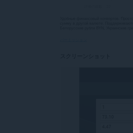
評価の総数：
32
Удобные финансовый конвертов. Прост
сумму в другой валюте. Поддерживают
Белорусские рубли BYN, Украинские гр
パーミッション
こ
スクリーンショット
の
拡
張
機
能
は
一
部
の
サ
イ
ト
の
デ
ー
タ