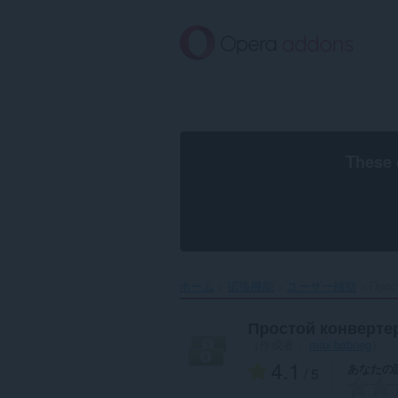
ス
キ
ッ
プ
し
て
メ
イ
ン
These 
コ
ン
テ
ン
ツ
に
移
ホーム
拡張機能
ユーザー補助
Прос
動
Простой конверте
（作成者：
max-babneg
）
4.1
あなたの
/ 5