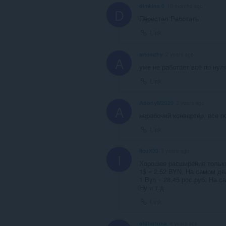
dimkins 0
10 months ago
D
Перестал Работать
Link
artemzhy
2 years ago
A
уже не работает всё по нул
Link
AnonyM2020
3 years ago
A
нерабочий конвертер, все п
Link
IIcuX03
3 years ago
I
Хорошее расширение только
1$ = 2.52 BYN, На самом де
1 Byn = 28.45 рос.руб. На с
Ну и т.д.
Link
oldfartuna
4 years ago