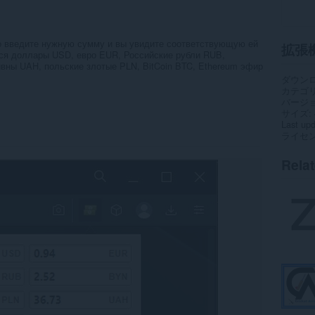
о введите нужную сумму и вы увидите соответствующую ей
拡張
ся доллары USD, евро EUR, Российские рубли RUB,
ивны UAH, польские злотые PLN, BitCoin BTC, Ethereum эфир
ダウン
カテゴ
バージ
サイズ
Last up
ライセ
Rela