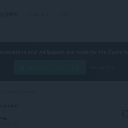
拡張機能
Wallpapers
開発
extensions and wallpapers are made for the
Opera b
Opera をダウンロードする
Free for Mac
той конвертер валют‎
р валют
評価