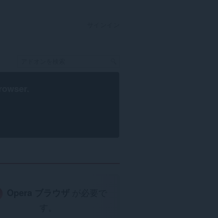
サインイン
rowser
.
Opera ブラウザ
が必要で
す。