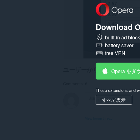
に
ア
ク
セ
ス
Download O
可
能
で
built-in ad bloc
す。
battery saver
free VPN
ユーザーからの感想
Opera を
Comments: 8
These extensions and wa
すべて表示
View forum thread