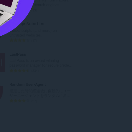
数
you in popular search engines.
：
評
13
価
の
NoScript Suite Lite
総
Blocks scripts (and more) on
数
untrusted websites.
：
評
17
価
の
LastPass
総
LastPass is an award-winning
数
password manager for secure crede...
：
評
334
価
の
Random User-Agent
総
指定した時間経過後に自動的にユー
数
ザーエージェントをランダムに変...
：
評
27
価
の
総
数
：