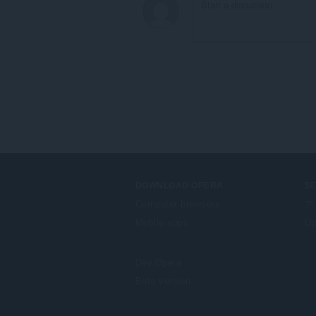
DOWNLOAD OPERA
S
Computer browsers
ア
Mobile apps
Op
Dev.Opera
Beta version