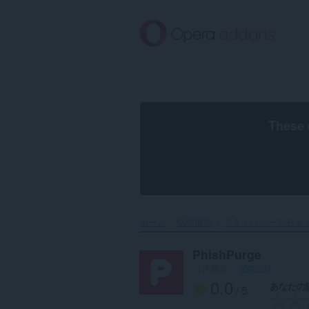
ス
キ
ッ
プ
し
て
メ
イ
ン
These 
コ
ン
テ
ン
ツ
に
移
ホーム
拡張機能
プライバシーとセキ
動
PhishPurge
（作成者：
stop--it
）
0.0
あなたの
/ 5