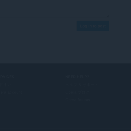
Log in to post
ERVICES
NEED HELP?
ドオン
ヘルプ & サポート
era account
Opera ブログ
Opera forums