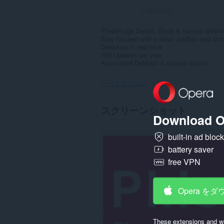
評価の総数：
0
PhishPurge Detect, Block & remove phishin
Stay focused with a clean mailbox and stri
Detection in real-time
500 Updates per year
Automated Deletion & manual option.
パーミッション
こ
スクリーンショット
の
Download O
拡
張
built-in ad bloc
機
能
battery saver
は
一
free VPN
部
の
サ
Opera を
イ
ト
の
デ
These extensions and wa