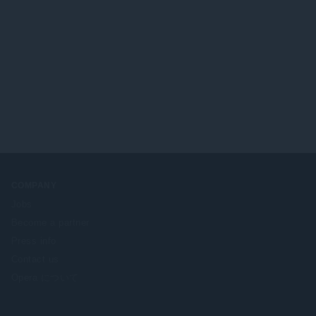
COMPANY
Jobs
Become a partner
Press info
Contact us
Opera について