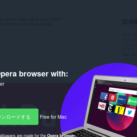
g, scams, bots, ads in your mailbox.
拡張
ct mode that can't be bypassed.
ダウン
カテゴ
バージ
サイズ
Last up
ライセ
プライ
サービ
pera browser with:
サポー
ker
Rela
ダウンロードする
Free for Mac
llpapers are made for the
Opera browser
.