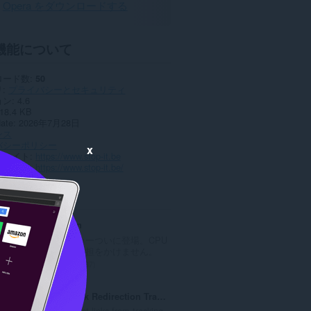
Opera をダウンロードする
機能について
ロード数
50
リ
プライバシーとセキュリティ
ョン
4.6
18.4 KB
date
2026年7月28日
ンス
バシーポリシー
x
スサイト
https://www.stop-it.be
トページ
https://www.stop-it.be/
ted
uBlock Origin
高効率ブロッカーついに登場。CPU
とメモリーに負担をかけません。
評
5987
価
の
NoTrack - Block Redirection Tracking
総
Prevents redirect links from tracking