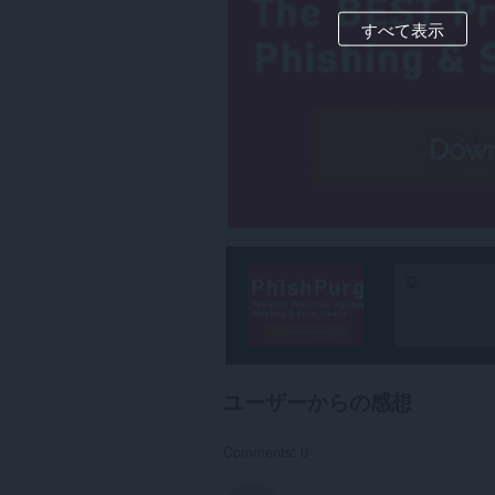
ー
タ
すべて表示
に
ア
ク
セ
ス
可
能
で
す。
ユーザーからの感想
Comments: 0