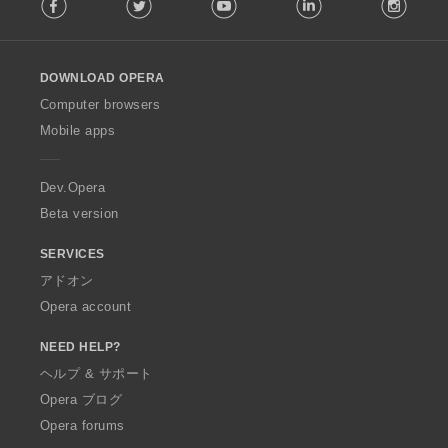
Facebook
Twitter
Youtube
LinkedIn
Instag
o
l
l
o
DOWNLOAD OPERA
w
O
Computer browsers
p
Mobile apps
e
r
a
Dev.Opera
Beta version
SERVICES
アドオン
Opera account
NEED HELP?
ヘルプ & サポート
Opera ブログ
Opera forums