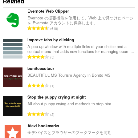
Related
Evernote Web Clipper
Evernote の拡張機能を使用して、Web 上で見つけたページ
を Evernote アカウントに保存します。
評
610
価
の
Improve tabs by clicking
総
A pop-up window with multiple links of your choice and a
context menu that adds new functions for managing open t...
数
評
5
：
価
の
bonitoecotour
総
BEAUTIFUL MS Tourism Agency in Bonito MS
数
評
1
：
価
の
Stop the puppy crying at night
総
All about puppy crying and methods to stop him
数
評
2
：
価
の
Atavi bookmarks
総
全デバイスとブラウザーのブックマークを同期