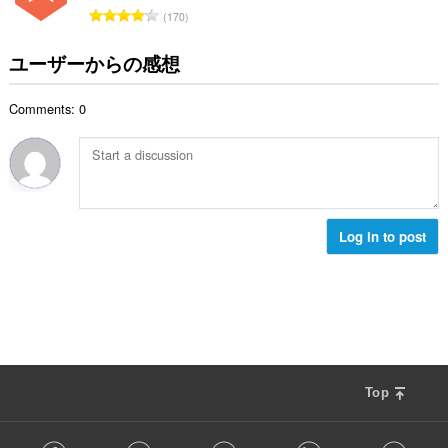
数
評
170
：
価
の
ユーザーからの感想
総
数
Comments: 0
：
Log in to post
Top
F