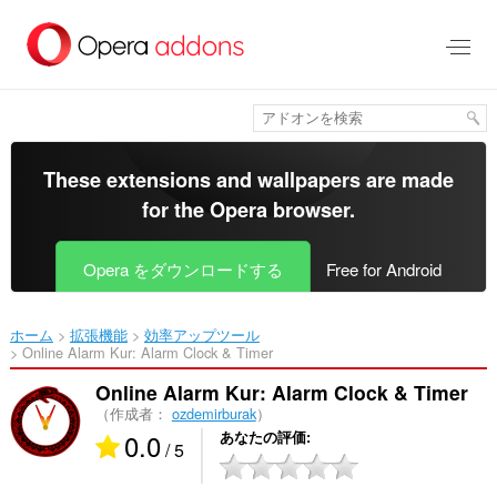
ス
キ
ッ
プ
し
て
メ
イ
These extensions and wallpapers are made
ン
for the
Opera browser
.
コ
ン
テ
Opera をダウンロードする
Free for Android
ン
ツ
に
ホーム
拡張機能
効率アップツール
移
Online Alarm Kur: Alarm Clock & Timer‎
動
Online Alarm Kur: Alarm Clock & Timer
（作成者：
ozdemirburak
）
0.0
あなたの評価
/ 5