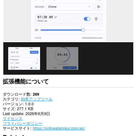
the
system
tray.
拡張機能について
ダウンロード数
269
カテゴリ
効率アップツール
バージョン
1.0.0
サイズ
277.1 KB
Last update
2026年6月9日
ライセンス
プライバシーポリシー
サービスサイト
https://onlinealarmkur.com/en/