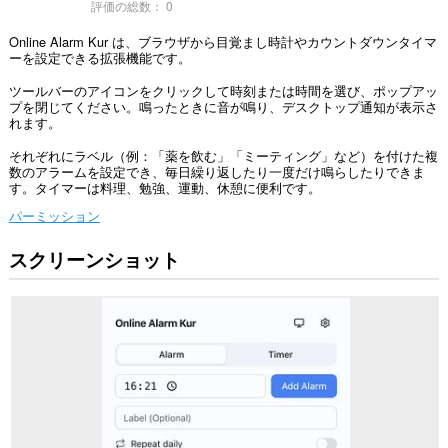
評価の総数：
0
Online Alarm Kur は、ブラウザから目覚まし時計やカウントダウンタイマ
ーを設定できる拡張機能です。
ツールバーのアイコンをクリックして時刻または時間を選び、ポップアッ
プを閉じてください。鳴ったときに音が鳴り、デスクトップ通知が表示さ
れます。
それぞれにラベル（例：「薬を飲む」「ミーティング」など）を付けた複
数のアラームを設定でき、毎日繰り返したり一度だけ鳴らしたりできま
す。タイマーは料理、勉強、運動、休憩に便利です。
パーミッション
スクリーンショット
This
extension
can
create
rich
notifications
and
display
them
to
you
in