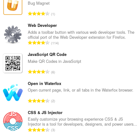
you
Bug Magnet
in
the
評
1
system
価
tray.
の
Web Developer
総
Adds a toolbar button with various web developer tools. The
official port of the Web Developer extension for Firefox.
数
評
114
：
価
の
JavaScript QR Code
総
Make QR Codes in JavaScript
数
評
6
：
価
の
Open in Waterfox
総
Open current page, link, or all tabs in the Waterfox browser.
数
評
2
：
価
の
CSS & JS Injector
総
Easily customize your browsing experience CSS & JS
Injector is a tool for developers, designers, and power users...
数
評
3
：
価