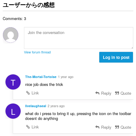
の
ユーザーからの感想
総
数
Comments: 3
：
View forum thread
Log in to post
The-Mortal-Tortoise
1 year ago
T
nice job does the trick
Link
Reply
Quote
livelaughseal
2 years ago
L
what do i press to bring it up, pressing the icon on the toolbar
doesnt do anything
Link
Reply
Quote