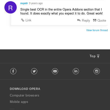
ruyelr
3 years ago
R
Single best OCR in the entire Opera Addons section that I
found. It does exactly what you expect it to do. Great work!
Link
Reply
Quote
View forum thread
Top
F
Facebook
Twitter
Youtube
LinkedIn
Instag
o
l
l
o
DOWNLOAD OPERA
w
O
Computer browsers
p
Mobile apps
e
r