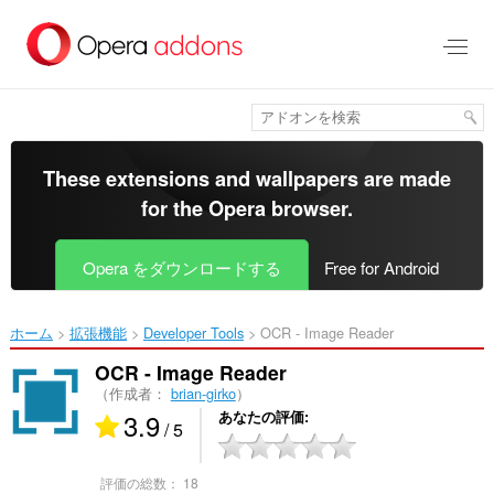
ス
キ
ッ
プ
し
て
メ
イ
These extensions and wallpapers are made
ン
for the
Opera browser
.
コ
ン
テ
Opera をダウンロードする
Free for Android
ン
ツ
に
ホーム
拡張機能
Developer Tools
OCR - Image Reader‎
移
動
OCR - Image Reader
（作成者：
brian-girko
）
3.9
あなたの評価
/ 5
評価の総数：
18