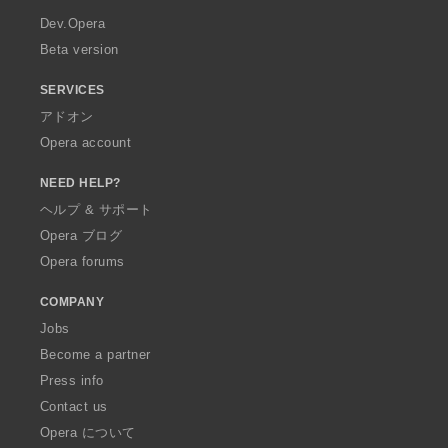
a
Dev.Opera
Beta version
SERVICES
アドオン
Opera account
NEED HELP?
ヘルプ & サポート
Opera ブログ
Opera forums
COMPANY
Jobs
Become a partner
Press info
Contact us
Opera について