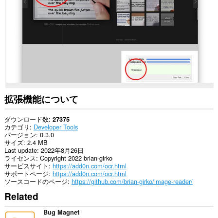
の
サ
イ
ト
の
デ
ー
タ
に
ア
ク
セ
ス
拡張機能について
可
能
で
ダウンロード数
27375
す。
カテゴリ
Developer Tools
バージョン
0.3.0
This
サイズ
2.4 MB
extension
Last update
2022年8月26日
can
ライセンス
Copyright 2022 brian-girko
create
サービスサイト
https://add0n.com/ocr.html
rich
サポートページ
https://add0n.com/ocr.html
notifications
ソースコードのページ
https://github.com/brian-girko/image-reader/
and
Related
display
them
to
Bug Magnet