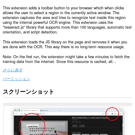
This extension adds a toolbar button to your browser which when clicks
allows the user to select a region in the currently active window. The
extension captures the area and tries to recognize text inside this region
using the internal powerful OCR engine. This extension uses the
"tesseract.js" library that supports more than 100 languages, automatic text
orientation, and script detection.
This extension loads the JS library on the page and removes it when you
are done with the OCR. This way there is no long-term resource usage.
Note: On the first run, the extension might take a few minutes to fetch the
training data from the internet. Since this resource is cached, all...
さらに表示
パーミッション
スクリーンショット
こ
の
拡
張
機
能
は
一
部