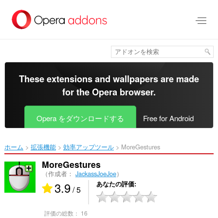
ス
キ
ッ
プ
し
て
メ
イ
These extensions and wallpapers are made
ン
for the
Opera browser
.
コ
ン
テ
Opera をダウンロードする
Free for Android
ン
ツ
に
ホーム
拡張機能
効率アップツール
MoreGestures‎
移
動
MoreGestures
（作成者：
JackassJoeJoe
）
3.9
あなたの評価
/ 5
評価の総数：
16