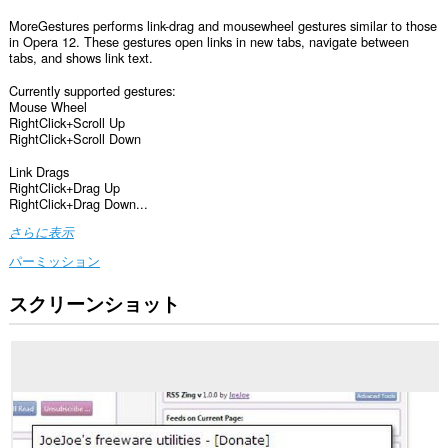
MoreGestures performs link-drag and mousewheel gestures similar to those
in Opera 12. These gestures open links in new tabs, navigate between
tabs, and shows link text.
Currently supported gestures:
Mouse Wheel
RightClick+Scroll Up
RightClick+Scroll Down
Link Drags
RightClick+Drag Up
RightClick+Drag Down...
さらに表示
パーミッション
スクリーンショット
こ
の
拡
張
機
能
は、
す
べ