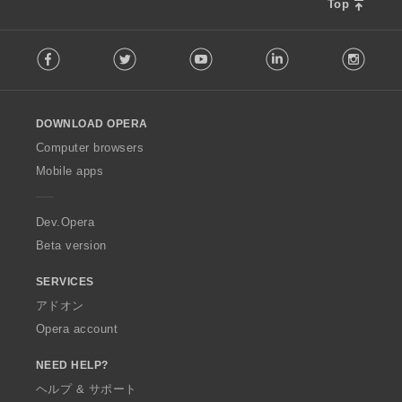
Top
F
Facebook
Twitter
Youtube
LinkedIn
Instag
o
l
l
o
DOWNLOAD OPERA
w
O
Computer browsers
p
Mobile apps
e
r
a
Dev.Opera
Beta version
SERVICES
アドオン
Opera account
NEED HELP?
ヘルプ & サポート