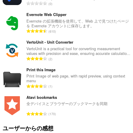
ウ
評
0
ジ
価
ン
の
グ
Evernote Web Clipper
履
総
Evernote の拡張機能を使用して、Web 上で見つけたページ
歴
を Evernote アカウントに保存します。
数
の
評
610
：
読
価
み
の
VertoUnit - Unit Converter
取
り
総
VertoUnit is a practical tool for converting measurement
と
values with precision and ease, ensuring accurate calculatio...
数
変
評
2
：
更
価
を
の
Print this Image
行
総
Print Image of web page, with rapid preview, using context
え
menu
ま
数
評
す。
1
：
価
こ
の
Atavi bookmarks
の
総
全デバイスとブラウザーのブックマークを同期
拡
数
張
評
機
170
：
価
能
は、
の
ユーザーからの感想
タ
総