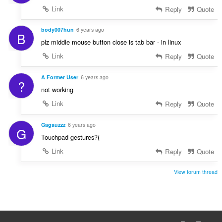
Link
Reply
Quote
body007hun
6 years ago
B
plz middle mouse button close is tab bar - in linux
Link
Reply
Quote
A Former User
6 years ago
?
not working
Link
Reply
Quote
Gagauzzz
6 years ago
G
Touchpad gestures?(
Link
Reply
Quote
View forum thread