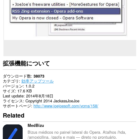
て
の
サ
イ
ト
の
デ
ー
タ
に
ア
ク
セ
拡張機能について
ス
可
能
ダウンロード数
38073
で
カテゴリ
効率アップツール
す。
バージョン
1.0.2
サイズ
17.6 KB
こ
Last update
2014年8月18日
の
ライセンス
Copyright 2014 JackassJoeJoe
拡
サポートページ
http://www.joejoesoft.com/vcms/158/
張
Related
機
能
は
MedBizu
ブ
Bizus médicos no painel lateral do Opera. Atalhos /hda,
ラ
/amoxicilina, /qsofa e mais — direto no prontuário.