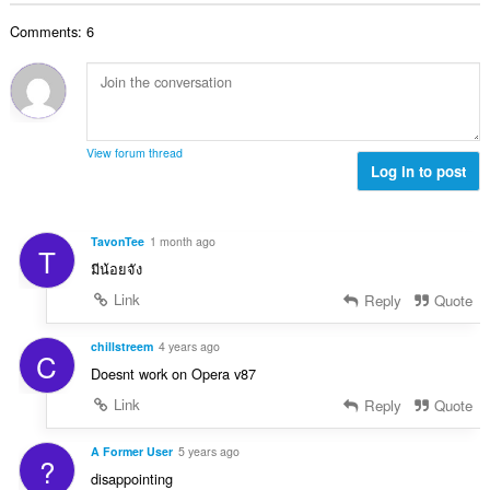
ブ
数
お
Comments: 6
：
よ
び
ブ
ラ
ウ
ジ
ン
View forum thread
グ
Log in to post
ア
ク
テ
ィ
TavonTee
1 month ago
ビ
T
テ
มีน้อยจัง
ィ
に
Link
Reply
Quote
ア
ク
chillstreem
4 years ago
セ
C
ス
Doesnt work on Opera v87
可
能
Link
Reply
Quote
で
す。
A Former User
5 years ago
?
disappointing