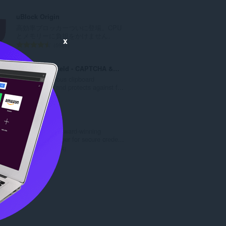
価
の
uBlock Origin
総
高効率ブロッカーついに登場。CPU
数
とメモリーに負担をかけません。
x
：
評
5987
価
の
Clipboard Shield - CAPTCHA & ClickFix Protection
総
Detects malicious clipboard
数
modifications and protects against f...
：
評
0
価
の
LastPass
総
LastPass is an award-winning
数
password manager for secure crede...
：
評
334
価
の
総
数
：