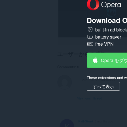
Download O
built-in ad bloc
battery saver
free VPN
ユーザーからの感想
Opera を
Comments: 8
These extensions and wa
すべて表示
View forum thread
Kail-Stunt
6 months ago
K