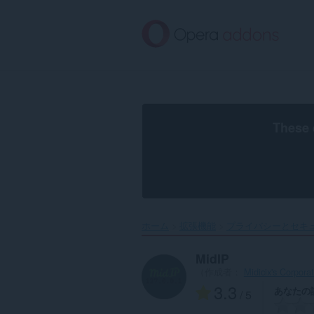
ス
キ
ッ
プ
し
て
メ
イ
ン
These 
コ
ン
テ
ン
ツ
に
移
ホーム
拡張機能
プライバシーとセキ
動
MidIP
（作成者：
Midicix's Corpora
3.3
あなたの
/ 5