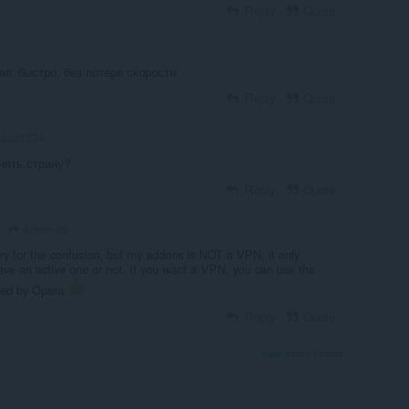
Reply
Quote
зит быстро. без потере скорости
Reply
Quote
anz1234
нять страну?
Reply
Quote
Artem-89
o
rry for the confusion, but my addons is NOT a VPN, it only
ave an active one or not. If you want a VPN, you can use the
ered by Opera
Reply
Quote
View forum thread