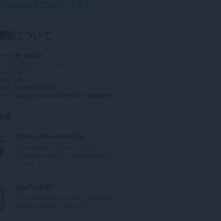
Opera をダウンロードする
機能について
ロード数
46287
リ
プライバシーとセキュリティ
ョン
2.0.3
90.0 KB
date
2024年3月26日
ンス
Copyright 2024 Midicix's Corporation
ted
Privacy Protector Plus
removes all forms of tracking
including web-bugs, tracking-scripts...
評
7
価
の
signTextLSF
総
This extension emulates Netscape's
数
crypto.signText() using LSF.
：
評
1