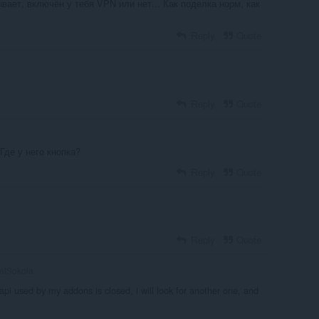
вает, включён у тебя VPN или нет... Как поделка норм, как
Reply
Quote
Reply
Quote
Где у него кнопка?
Reply
Quote
Reply
Quote
etSokola
 api used by my addons is closed, i will look for another one, and