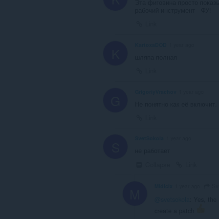
Эта фиговина просто показы
рабочий инструмент - ФУ!
Link
KartoxaDOD
1 year ago
K
шляпа полная
Link
GrigoriyVrachov
1 year ago
G
Не понятно как её включит. 
Link
SvetSokola
1 year ago
S
не работает
Collapse
Link
Sv
Midicix
1 year ago
M
@svetsokola
: Yes, the
create a patch