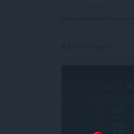
評価の総数：
28
Return your public Address IP, country and
パーミッション
This
スクリーンショット
extension
can
write
data
into
the
clipboard.