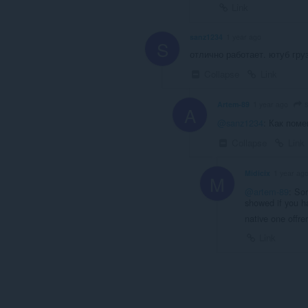
Link
sanz1234
1 year ago
S
отлично работает. ютуб гру
Collapse
Link
s
Artem-89
1 year ago
A
@sanz1234
: Как поме
Collapse
Link
Midicix
1 year ag
M
@artem-89
: So
showed if you h
native one offr
Link