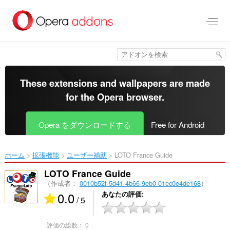
ス
キ
ッ
プ
し
て
メ
イ
These extensions and wallpapers are made
ン
for the
Opera browser
.
コ
ン
テ
Opera をダウンロードする
Free for Android
ン
ツ
に
ホーム
拡張機能
ユーザー補助
LOTO France Guide‎
移
動
LOTO France Guide
（作成者：
0010b52f-5d41-4b66-9eb0-01ec0e4de168
）
0.0
あなたの評価
/ 5
評価の総数：
0