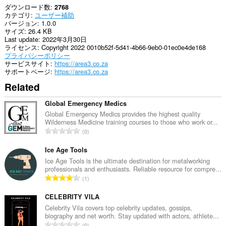
ダウンロード数
2768
カテゴリ
ユーザー補助
バージョン
1.0.0
サイズ
26.4 KB
Last update
2022年3月30日
ライセンス
Copyright 2022 0010b52f-5d41-4b66-9eb0-01ec0e4de168
プライバシーポリシー
サービスサイト
https://area3.co.za
サポートページ
https://area3.co.za
Related
Global Emergency Medics
Global Emergency Medics provides the highest quality
Wilderness Medicine training courses to those who work or...
評
0
価
の
Ice Age Tools
総
Ice Age Tools is the ultimate destination for metalworking
professionals and enthusiasts. Reliable resource for compre...
数
評
1
：
価
の
CELEBRITY VILA
総
Celebrity Vila covers top celebrity updates, gossips,
biography and net worth. Stay updated with actors, athlete...
数
評
0