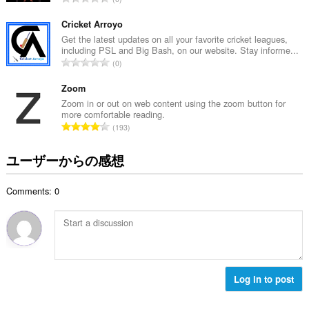
：
価
の
Cricket Arroyo
総
Get the latest updates on all your favorite cricket leagues,
including PSL and Big Bash, on our website. Stay informe...
数
評
0
：
価
の
Zoom
総
Zoom in or out on web content using the zoom button for
more comfortable reading.
数
評
193
：
価
の
ユーザーからの感想
総
数
Comments: 0
：
Log in to post