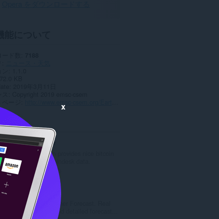
Opera をダウンロードする
機能について
ロード数
7188
リ
ニュース・天気
ョン
1.1.0
72.0 KB
date
2019年3月11日
ンス
Copyright 2019 emsc-csem
トページ
http://www.emsc-csem.org/Earthquake/223/Browser-extension
x
ted
Bitcoin ticker
This extension provides nice bitcoin
ticker using Coindesk data.
評
12
価
の
Gismeteo
総
Gismeteo Weather Forecast. Real
数
time weather and detailed forecast...
：