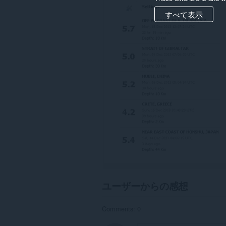
べ
て
すべて表示
の
サ
イ
ト
の
デ
ー
タ
に
ア
ク
セ
ス
可
能
で
す。
こ
の
拡
ユーザーからの感想
張
機
能
Comments: 0
は、
タ