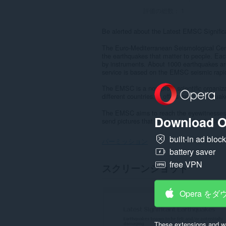
評価の総数：
1
Be alerted about the Latest EMSC Signific
The Euro-Mediterranean Seismological Cent
the earthquakes that matter to people. Eac
by instruments. About 1000 earthquakes are 
service is based on the EMSC seismic rapid
The EMSC is a non-profit scientific organiz
different countries. It offers rapid earthqua
The EMSC aims to reach the eyewitnesses a
Download O
send pictures that can be shared with all th
built-in ad bloc
パーミッション
battery saver
こ
free VPN
スクリーンショット
の
拡
張
Opera を
機
能
は、
す
These extensions and wa