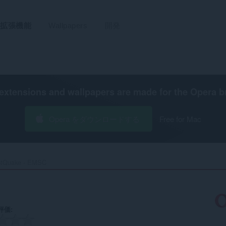
拡張機能
Wallpapers
開発
extensions and wallpapers are made for the
Opera b
Opera をダウンロードする
Free for Mac
stQuake - EMSC‎
評価