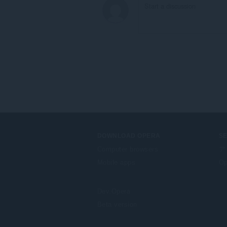
ブ
お
よ
び
ブ
ラ
ウ
ジ
ン
グ
ア
ク
テ
ィ
ビ
テ
ィ
DOWNLOAD OPERA
S
に
ア
Computer browsers
ア
ク
Mobile apps
Op
セ
ス
可
能
Dev.Opera
で
す。
Beta version