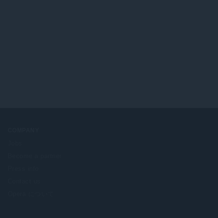
COMPANY
Jobs
Become a partner
Press info
Contact us
Opera について