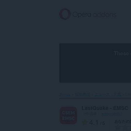
ス
キ
ッ
プ
し
て
メ
イ
ン
These 
コ
ン
テ
ン
ツ
に
移
ホーム
拡張機能
ニュース・天気
La
動
LastQuake - EMSC
（作成者：
emsc-csem
）
4.1
あなたの
/ 5