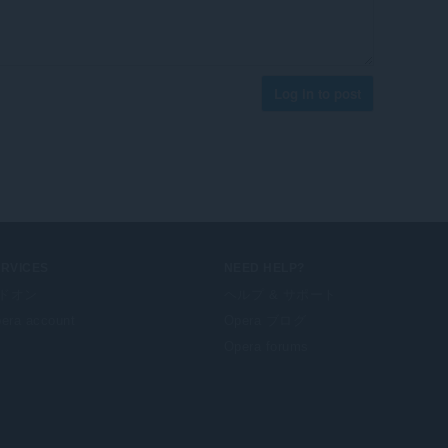
Log in to post
ERVICES
NEED HELP?
ドオン
ヘルプ & サポート
era account
Opera ブログ
Opera forums