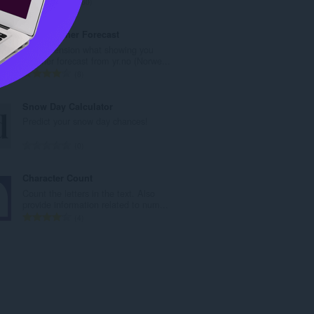
評
460
価
の
Tiny Weather Forecast
総
Tiny extension what showing you
数
weather forecast from yr.no (Norwe...
：
評
8
価
の
Snow Day Calculator
総
Predict your snow day chances!
数
：
評
0
価
の
Character Count
総
Count the letters in the text. Also
数
provide information related to num...
：
評
4
価
の
総
数
：