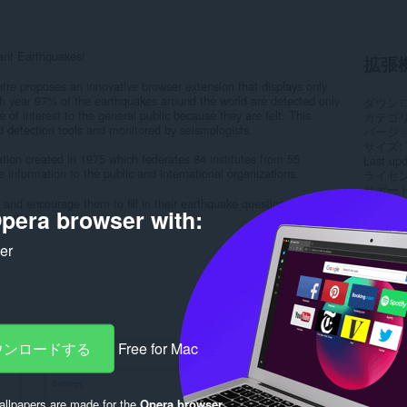
ant Earthquakes!
拡張
re proposes an innovative browser extension that displays only
h year 97% of the earthquakes around the world are detected only
ダウン
of interest to the general public because they are felt. This
カテゴ
 detection tools and monitored by seismologists.
バージ
サイズ
ation created in 1975 which federates 84 institutes from 55
Last up
ke information to the public and international organizations.
ライセ
サポー
nd encourage them to fill in their earthquake questionnaire and
pera browser with:
e citizens.
Rela
ker
ダウンロードする
Free for Mac
llpapers are made for the
Opera browser
.