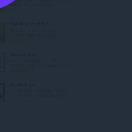
数
which is best sinks for you.
：
評
0
価
の
Fast Click Speed Test
総
CPS Counter is clicking test online
数
unblocked with leaderboard.
：
評
1
価
の
Recovery Team
総
Twenty-seven years ago The
数
Recovery Team story began. It all s...
：
評
1
価
の
Cricket Arroyo
総
Get the latest updates on all your
数
favorite cricket leagues, including P...
：
評
0
価
の
総
数
：