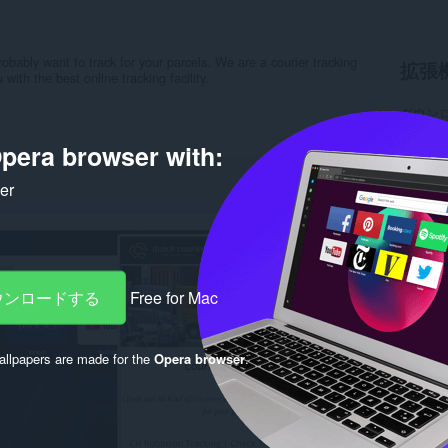
obably want to track for your parcels. We are a courier tracking
拡張
 with the best online tracking facility.
ダウン
カテゴ
バージ
pera browser with:
サイズ
Last up
ker
ライセ
プライ
サービ
サポー
Rela
ダウンロードする
Free for Mac
llpapers are made for the
Opera browser
.