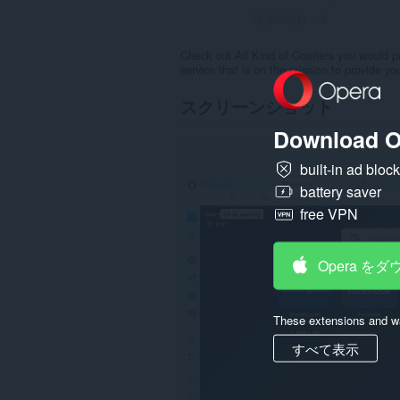
評価の総数：
0
Check out All Kind of Couriers you would pr
service that is on the mission to provide you
スクリーンショット
Download O
built-in ad bloc
battery saver
free VPN
Opera を
These extensions and wa
すべて表示