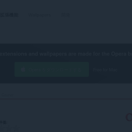
拡張機能
Wallpapers
開発
extensions and wallpapers are made for the
Opera b
Opera をダウンロードする
Free for Mac
 Courier‎
評価