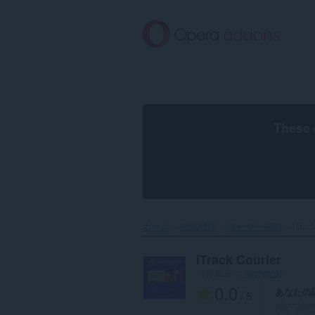
ス
キ
ッ
プ
し
て
メ
イ
ン
These 
コ
ン
テ
ン
ツ
に
移
ホーム
拡張機能
ユーザー補助
iTrack
動
iTrack Courier
（作成者：
seolytics
）
0.0
あなたの
/ 5