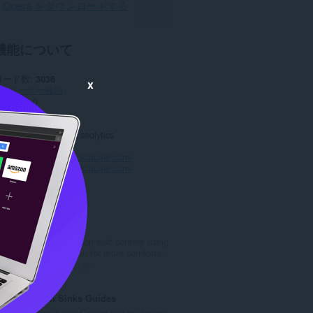
Opera をダウンロードする
機能について
ロード数
3036
x
リ
ユーザー補助
ョン
1.0.0
17.1 KB
date
2022年5月16日
ンス
Copyright 2022 seolytics
バシーポリシー
スサイト
https://itrackcourier.com/
トページ
https://itrackcourier.com/
ted
Zoom
Zoom in or out on web content using
the zoom button for more comforta...
評
193
価
の
Kitchen Sinks Guides
総
Kitchen Sinks Guides you to choose