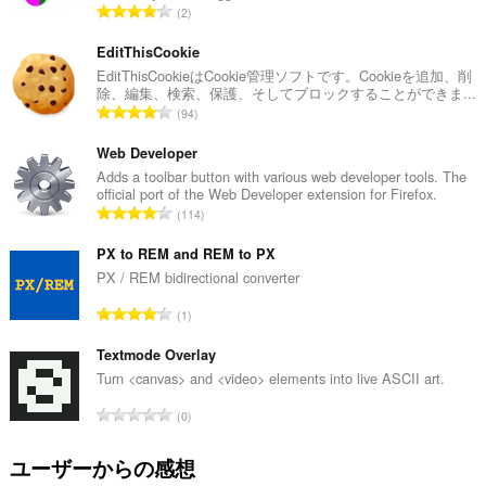
評
2
価
の
EditThisCookie
総
EditThisCookieはCookie管理ソフトです。Cookieを追加、削
除、編集、検索、保護、そしてブロックすることができま...
数
評
94
：
価
の
Web Developer
総
Adds a toolbar button with various web developer tools. The
official port of the Web Developer extension for Firefox.
数
評
114
：
価
の
PX to REM and REM to PX
総
PX / REM bidirectional converter
数
評
1
：
価
の
Textmode Overlay
総
Turn <canvas> and <video> elements into live ASCII art.
数
評
0
：
価
の
ユーザーからの感想
総