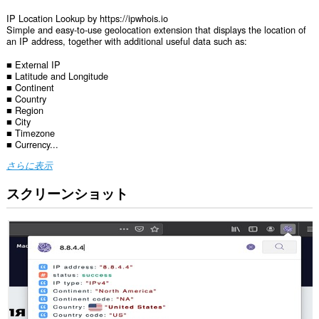
IP Location Lookup by https://ipwhois.io
Simple and easy-to-use geolocation extension that displays the location of
an IP address, together with additional useful data such as:
■ External IP
■ Latitude and Longitude
■ Continent
■ Country
■ Region
■ City
■ Timezone
■ Currency...
さらに表示
スクリーンショット