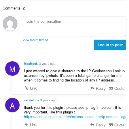
数
Comments: 2
：
View forum thread
Log in to post
MaxMack
3 years ago
M
I just wanted to give a shoutout to the IP Geolocation Lookup
extension by ipwhois. It's been a total game-changer for me
when it comes to finding the location of any IP address.
Link
Reply
Quote
akramipro
3 years ago
A
thank you for this plugin . please add ip flag in toolbar . it is
very important. like this plugin :
https://addons.opera.com/en/extensions/details/ip-domain-flag/
Link
Reply
Quote