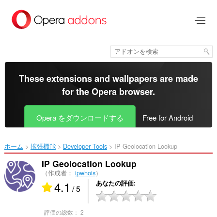
ス
キ
ッ
プ
し
て
メ
イ
These extensions and wallpapers are made
ン
for the
Opera browser
.
コ
ン
テ
Opera をダウンロードする
Free for Android
ン
ツ
に
ホーム
拡張機能
Developer Tools
IP Geolocation Lookup‎
移
動
IP Geolocation Lookup
（作成者：
ipwhois
）
4.1
あなたの評価
/ 5
評価の総数：
2