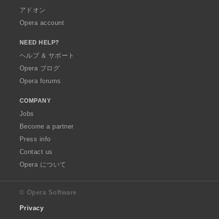
アドオン
Opera account
NEED HELP?
ヘルプ & サポート
Opera ブログ
Opera forums
COMPANY
Jobs
Become a partner
Press info
Contact us
Opera について
© Opera Software
Privacy