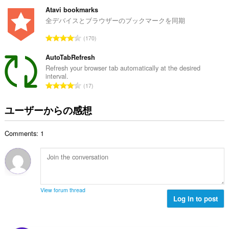
価
ィ
ビ
の
Atavi bookmarks
テ
総
全デバイスとブラウザーのブックマークを同期
ィ
数
に
評
170
：
ア
価
ク
の
AutoTabRefresh
セ
ス
総
Refresh your browser tab automatically at the desired
可
interval.
数
能
評
17
：
で
価
す。
の
ユーザーからの感想
総
数
Comments: 1
：
View forum thread
Log in to post