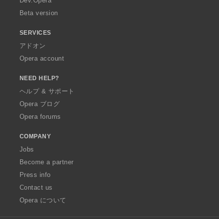
Dev.Opera
Beta version
SERVICES
アドオン
Opera account
NEED HELP?
ヘルプ & サポート
Opera ブログ
Opera forums
COMPANY
Jobs
Become a partner
Press info
Contact us
Opera について