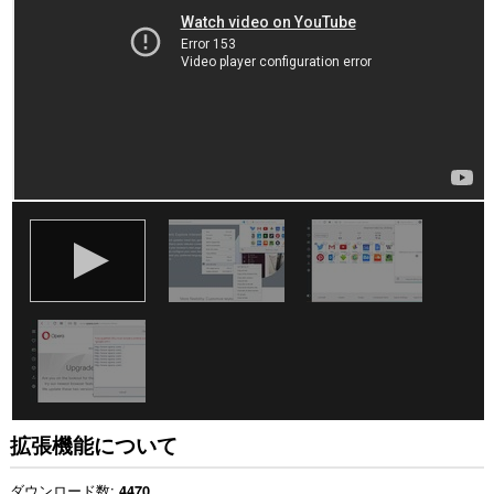
て
の
サ
イ
ト
の
デ
ー
タ
に
ア
ク
セ
ス
可
能
で
す。
This
extension
can
create
rich
notifications
拡張機能について
and
display
them
ダウンロード数
4470