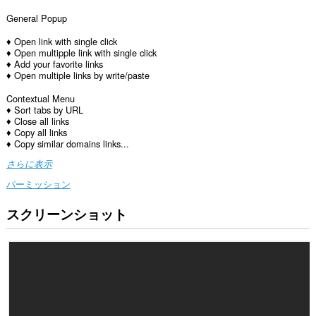
General Popup
♦ Open link with single click
♦ Open multipple link with single click
♦ Add your favorite links
♦ Open multiple links by write/paste
Contextual Menu
♦ Sort tabs by URL
♦ Close all links
♦ Copy all links
♦ Copy similar domains links...
さらに表示
パーミッション
スクリーンショット
こ
の
拡
張
機
能
は、
す
べ