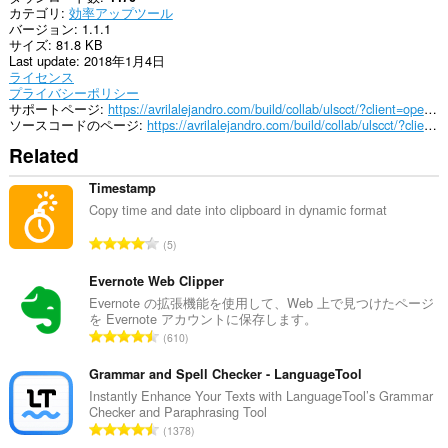
to
カテゴリ
効率アップツール
you
バージョン
1.1.1
in
サイズ
81.8 KB
the
Last update
2018年1月4日
system
ライセンス
tray.
プライバシーポリシー
サポートページ
https://avrilalejandro.com/build/collab/ulscct/?client=opera&type=support#support
こ
ソースコードのページ
https://avrilalejandro.com/build/collab/ulscct/?client=opera&type=source#source
の
拡
Related
張
機
Timestamp
能
は、
Copy time and date into clipboard in dynamic format
タ
評
ブ
5
お
価
よ
の
Evernote Web Clipper
び
総
Evernote の拡張機能を使用して、Web 上で見つけたページ
ブ
を Evernote アカウントに保存します。
数
ラ
評
ウ
610
：
ジ
価
ン
の
Grammar and Spell Checker - LanguageTool
グ
総
Instantly Enhance Your Texts with LanguageTool’s Grammar
ア
Checker and Paraphrasing Tool
数
ク
評
1378
テ
：