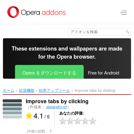
ス
キ
ッ
プ
し
て
メ
イ
These extensions and wallpapers are made
ン
for the
Opera browser
.
コ
ン
テ
Opera をダウンロードする
Free for Android
ン
ツ
に
ホーム
拡張機能
効率アップツール
Improve tabs by clicking‎
移
動
Improve tabs by clicking
（作成者：
alejandro-vrl
）
4.1
あなたの評価
/ 5
評価の総数：
5