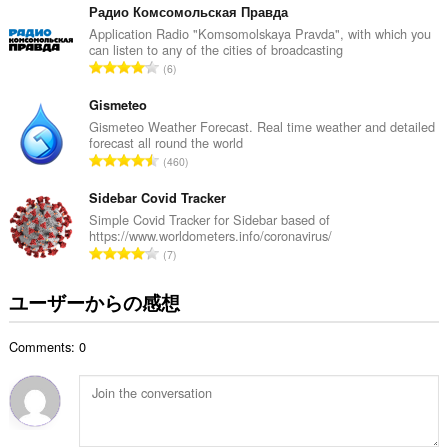
の
Радио Комсомольская Правда
総
Application Radio "Komsomolskaya Pravda", with which you
can listen to any of the cities of broadcasting
数
評
6
：
価
の
Gismeteo
総
Gismeteo Weather Forecast. Real time weather and detailed
forecast all round the world
数
評
460
：
価
の
Sidebar Covid Tracker
総
Simple Covid Tracker for Sidebar based of
https://www.worldometers.info/coronavirus/
数
評
7
：
価
の
ユーザーからの感想
総
数
Comments: 0
：