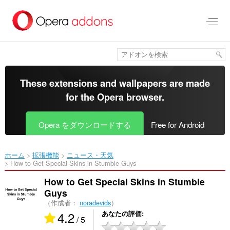
ス
キ
ッ
プ
し
て
メ
イ
These extensions and wallpapers are made
ン
for the
Opera browser
.
コ
ン
テ
Opera をダウンロードする
Free for Android
ン
ツ
に
ホーム
拡張機能
ニュース・天気
移
How to Get Special Skins in Stumble Guys‎
動
How to Get Special Skins in Stumble
Guys
（作成者：
noradevids
）
4.2
あなたの評価
/ 5