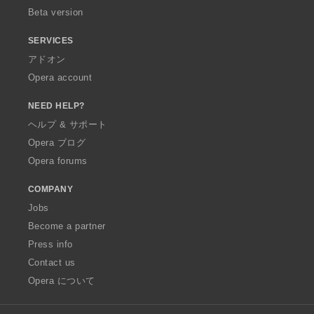
Beta version
SERVICES
アドオン
Opera account
NEED HELP?
ヘルプ & サポート
Opera ブログ
Opera forums
COMPANY
Jobs
Become a partner
Press info
Contact us
Opera について