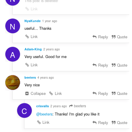
This post is deleted!
Link
NyaKunde
1 year ago
N
useful... Thanks
Link
Reply
Quote
Adam-King
2 years ago
A
Very useful. Good for me
Link
Reply
Quote
beeters
4 years ago
Very nice
Collapse
Link
Reply
Quote
beeters
crisvalls
2 years ago
C
@beeters
: Thanks! I'm glad you like it
Link
Reply
Quote