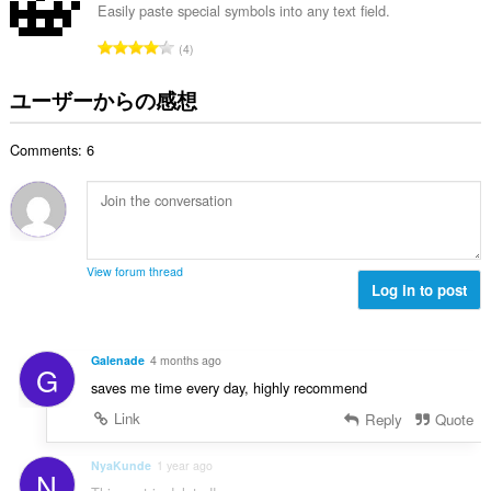
総
Easily paste special symbols into any text field.
数
評
4
：
価
の
ユーザーからの感想
総
数
Comments: 6
：
View forum thread
Log in to post
Galenade
4 months ago
G
saves me time every day, highly recommend
Link
Reply
Quote
NyaKunde
1 year ago
N