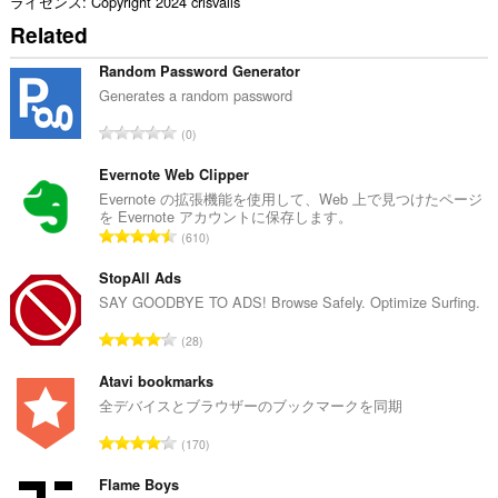
ライセンス
Copyright 2024 crisvalls
お
Related
よ
び
ブ
Random Password Generator
ラ
Generates a random password
ウ
ジ
評
0
ン
価
グ
の
Evernote Web Clipper
ア
ク
総
Evernote の拡張機能を使用して、Web 上で見つけたページ
テ
を Evernote アカウントに保存します。
数
ィ
評
610
：
ビ
価
テ
の
StopAll Ads
ィ
総
SAY GOODBYE TO ADS! Browse Safely. Optimize Surfing.
に
ア
数
評
ク
28
：
セ
価
ス
の
Atavi bookmarks
可
総
全デバイスとブラウザーのブックマークを同期
能
数
で
評
す。
170
：
価
の
Flame Boys