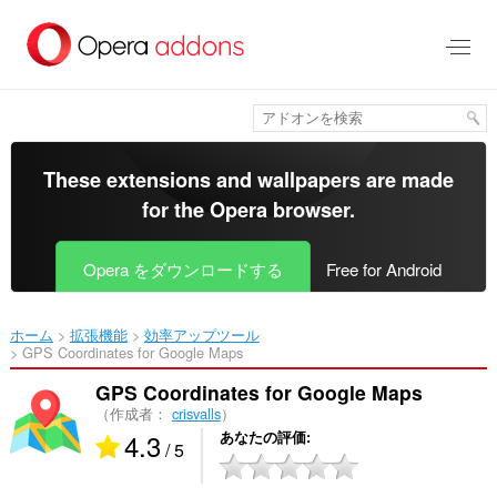
ス
キ
ッ
プ
し
て
メ
イ
These extensions and wallpapers are made
ン
for the
Opera browser
.
コ
ン
テ
Opera をダウンロードする
Free for Android
ン
ツ
に
ホーム
拡張機能
効率アップツール
移
GPS Coordinates for Google Maps‎
動
GPS Coordinates for Google Maps
（作成者：
crisvalls
）
4.3
あなたの評価
/ 5