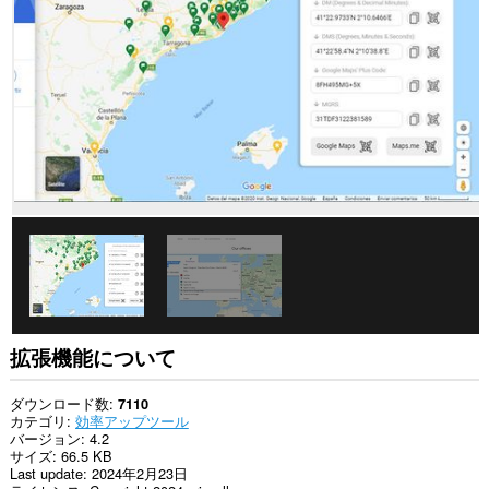
て
の
サ
イ
ト
の
デ
ー
タ
に
ア
ク
セ
ス
可
能
で
す。
こ
拡張機能について
の
拡
張
ダウンロード数
7110
機
カテゴリ
効率アップツール
能
バージョン
4.2
は、
サイズ
66.5 KB
タ
Last update
2024年2月23日
ブ