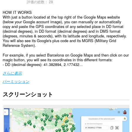
評価の総数：
28
HOW IT WORKS
With just a button located at the top right of the Google Maps website
(below your Google account image), you can manually or automatically
copy and paste the GPS coordinates of any selected place in DD format
(decimal degrees), in DD format (decimal degrees) and in DMS format
(degrees, minutes & seconds), with its latitude and longitude, respectively.
You will also see its Google's plus code and its MGRS (Military Grid
Reference System).
For example, if you select Barcelona on Google Maps and then click on our
magic button, you will see its coordinates in this different formats:
- DD (decimal degrees): 41.382894, 2.177432...
さらに表示
パーミッション
スクリーンショット
こ
の
拡
張
機
能
は、
す
べ