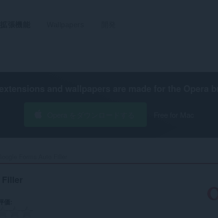
拡張機能
Wallpapers
開発
extensions and wallpapers are made for the
Opera b
Opera をダウンロードする
Free for Mac
oogle Forms Auto Filler‎
Filler
評価