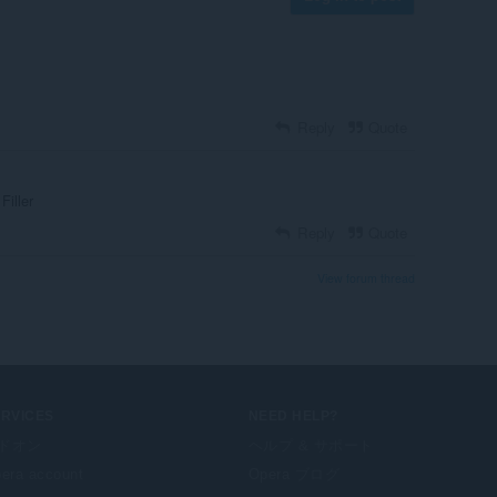
Reply
Quote
Filler
Reply
Quote
View forum thread
ERVICES
NEED HELP?
ドオン
ヘルプ & サポート
era account
Opera ブログ