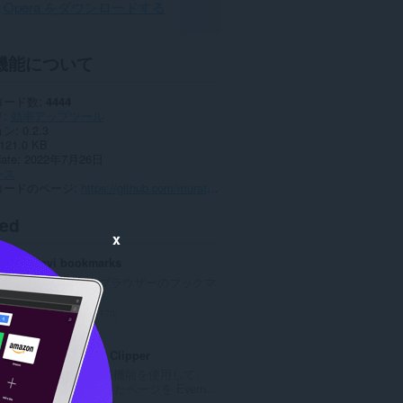
Opera をダウンロードする
機能について
ロード数
4444
リ
効率アップツール
ョン
0.2.3
121.0 KB
date
2022年7月26日
ンス
コードのページ
https://github.com/muratalperen/GoogleFormsAutoFiller
ted
x
Atavi bookmarks
全デバイスとブラウザーのブックマ
ークを同期
評
170
価
の
Evernote Web Clipper
総
Evernote の拡張機能を使用して、
数
Web 上で見つけたページを Evern...
：