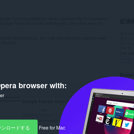
f Google Forms by predefined values automatically. For example if
拡張
f Google Forms whose title is Name gets John value when the
ダウン
ot filling blocking, you must click and press space for each
カテゴ
filled out)
バージ
サイズ
Last up
ライセ
ソース
Rela
pera browser with:
ker
ダウンロードする
Free for Mac