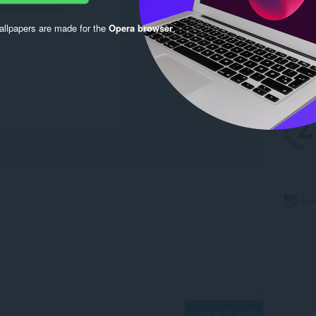
llpapers are made for the
Opera browser
.
Log in to post