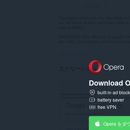
評価の総数：
5
This add-on enters text into input fields o
you set Name as John, each input fields o
page is loaded.
IMPORTANT Note: Because of Google Forms b
form field. (Thus Google will think you have 
パーミッション
こ
スクリーンショット
の
拡
張
Download O
機
能
built-in ad bloc
は
一
battery saver
部
free VPN
の
サ
イ
ト
Opera を
の