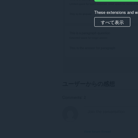
デ
ー
タ
These extensions and wa
に
ア
すべて表示
ク
セ
ス
可
能
で
す。
ユーザーからの感想
Comments: 2
View forum thread