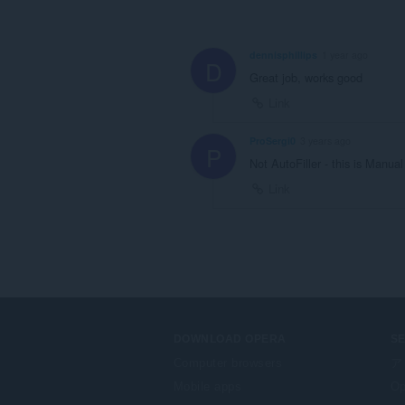
dennisphillips
1 year ago
D
Great job, works good
Link
ProSergi0
3 years ago
P
Not AutoFiller - this is Manual 
Link
DOWNLOAD OPERA
S
Computer browsers
ア
Mobile apps
Op