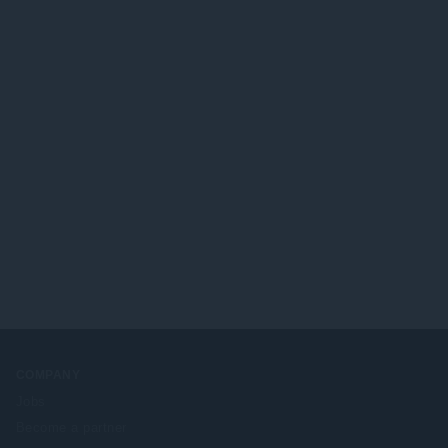
COMPANY
Jobs
Become a partner