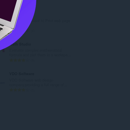
評
610
価
の
Hide To Print
総
Hide html element to Print web page
数
：
評
4
価
の
Math Studio
総
Evaluate complex mathematical
数
formula and plot them in a workspa...
：
評
9
価
の
VDO Software
総
VDO Software web design
数
company,providing a full range of...
：
評
1
価
の
総
数
：