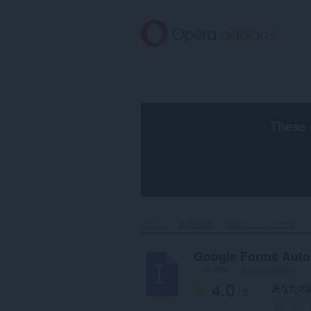
ス
キ
ッ
プ
し
て
メ
イ
ン
These 
コ
ン
テ
ン
ツ
に
移
ホーム
拡張機能
効率アップツール
G
動
Google Forms Auto 
（作成者：
muratalperen
）
4.0
あなたの
/ 5