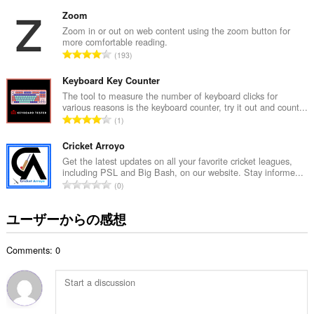
価
の
Zoom
総
Zoom in or out on web content using the zoom button for
more comfortable reading.
数
評
193
：
価
の
Keyboard Key Counter
総
The tool to measure the number of keyboard clicks for
various reasons is the keyboard counter, try it out and count...
数
評
1
：
価
の
Cricket Arroyo
総
Get the latest updates on all your favorite cricket leagues,
including PSL and Big Bash, on our website. Stay informe...
数
評
0
：
価
の
ユーザーからの感想
総
数
Comments: 0
：