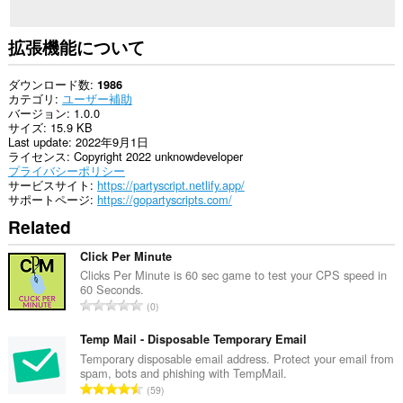
拡張機能について
ダウンロード数
1986
カテゴリ
ユーザー補助
バージョン
1.0.0
サイズ
15.9 KB
Last update
2022年9月1日
ライセンス
Copyright 2022 unknowdeveloper
プライバシーポリシー
サービスサイト
https://partyscript.netlify.app/
サポートページ
https://gopartyscripts.com/
Related
Click Per Minute
Clicks Per Minute is 60 sec game to test your CPS speed in
60 Seconds.
評
0
価
の
Temp Mail - Disposable Temporary Email
総
Temporary disposable email address. Protect your email from
spam, bots and phishing with TempMail.
数
評
59
：