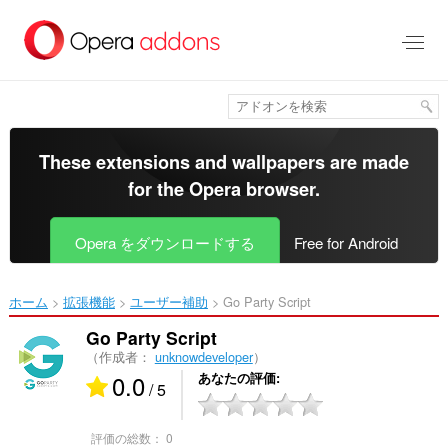
ス
キ
ッ
プ
し
て
メ
イ
These extensions and wallpapers are made
ン
for the
Opera browser
.
コ
ン
テ
Opera をダウンロードする
Free for Android
ン
ツ
に
ホーム
拡張機能
ユーザー補助
Go Party Script‎
移
動
Go Party Script
（作成者：
unknowdeveloper
）
0.0
あなたの評価
/ 5
評価の総数：
0