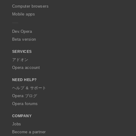
O
Computer browsers
p
Mobile apps
e
r
a
Dev.Opera
Beta version
SERVICES
アドオン
Opera account
NEED HELP?
ヘルプ & サポート
Opera ブログ
Opera forums
COMPANY
Jobs
Become a partner