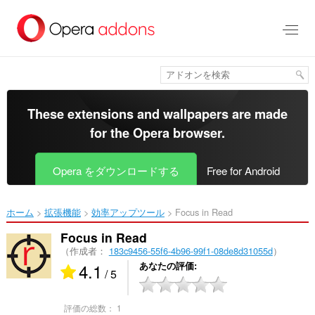
ス
キ
ッ
プ
し
て
メ
イ
These extensions and wallpapers are made
ン
for the
Opera browser
.
コ
ン
テ
Opera をダウンロードする
Free for Android
ン
ツ
に
ホーム
拡張機能
効率アップツール
Focus in Read‎
移
動
Focus in Read
（作成者：
183c9456-55f6-4b96-99f1-08de8d31055d
）
4.1
あなたの評価
/ 5
評価の総数：
1