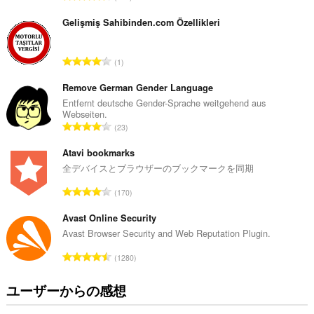
価
の
Gelişmiş Sahibinden.com Özellikleri
総
数
評
1
：
価
の
Remove German Gender Language
総
Entfernt deutsche Gender-Sprache weitgehend aus
Webseiten.
数
評
23
：
価
の
Atavi bookmarks
総
全デバイスとブラウザーのブックマークを同期
数
評
170
：
価
の
Avast Online Security
総
Avast Browser Security and Web Reputation Plugin.
数
評
1280
：
価
の
ユーザーからの感想
総
数