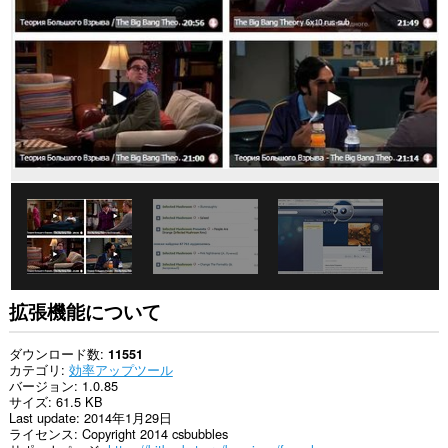
の
サ
イ
ト
の
デ
ー
タ
に
ア
ク
セ
ス
可
能
で
す。
こ
拡張機能について
の
拡
張
ダウンロード数
11551
機
カテゴリ
効率アップツール
能
バージョン
1.0.85
は
サイズ
61.5 KB
プ
Last update
2014年1月29日
ロ
ライセンス
Copyright 2014 csbubbles
キ