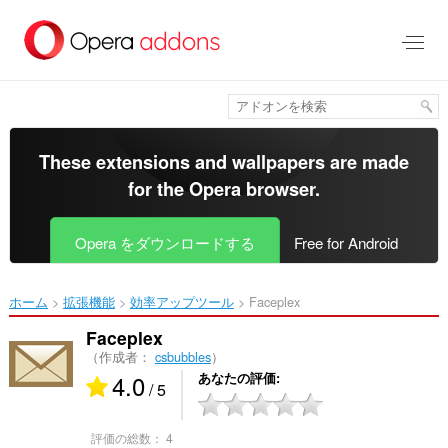
ス
キ
ッ
プ
し
て
メ
イ
These extensions and wallpapers are made
ン
for the
Opera browser
.
コ
ン
テ
Opera をダウンロードする
Free for Android
ン
ツ
に
ホーム
拡張機能
効率アップツール
Faceplex‎
移
動
Faceplex
（作成者：
csbubbles
）
4.0
あなたの評価
/ 5
評価の総数：
4