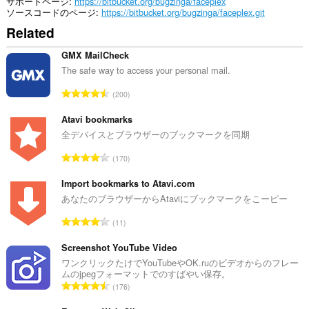
サポートページ
https://bitbucket.org/bugzinga/faceplex
シ
ソースコードのページ
https://bitbucket.org/bugzinga/faceplex.git
設
Related
定
に
ア
GMX MailCheck
ク
The safe way to access your personal mail.
セ
ス
評
200
可
価
能
の
Atavi bookmarks
で
す。
総
全デバイスとブラウザーのブックマークを同期
数
こ
評
170
：
の
価
拡
の
Import bookmarks to Atavi.com
張
総
あなたのブラウザーからAtaviにブックマークをこーピー
機
能
数
評
は、
11
：
タ
価
ブ
の
Screenshot YouTube Video
お
総
ワンクリックたけでYouTubeやOK.ruのビデオからのフレー
よ
ムのjpegフォーマットでのすばやい保存。
数
び
評
ブ
176
：
価
ラ
ウ