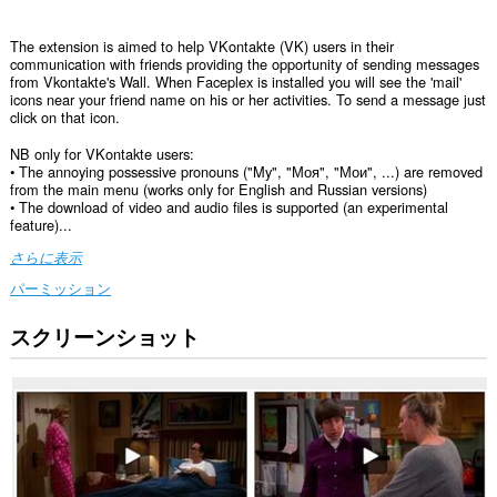
The extension is aimed to help VKontakte (VK) users in their
communication with friends providing the opportunity of sending messages
from Vkontakte's Wall. When Faceplex is installed you will see the 'mail'
icons near your friend name on his or her activities. To send a message just
click on that icon.
NB only for VKontakte users:
• The annoying possessive pronouns ("My", "Моя", "Мои", ...) are removed
from the main menu (works only for English and Russian versions)
• The download of video and audio files is supported (an experimental
feature)...
さらに表示
パーミッション
スクリーンショット
こ
の
拡
張
機
能
は、
す
べ
て