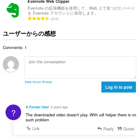
の
Evernote Web Clipper
ジ
総
Evernote の拡張機能を使用して、Web 上で見つけたページ
ン
を Evernote アカウントに保存します。
数
グ
評
610
：
ア
価
ク
テ
の
ユーザーからの感想
ィ
総
ビ
数
テ
Comments: 1
：
ィ
に
ア
ク
セ
ス
可
View forum thread
能
Log in to post
で
す。
A Former User
2 years ago
?
The downloaded video doesn't play..With udl helper there is no
such problem
Link
Reply
Quote