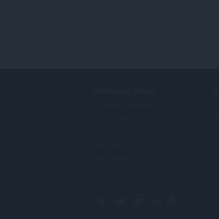
ウ
ジ
ン
グ
ア
ク
テ
ィ
ビ
テ
ィ
に
DOWNLOAD OPERA
S
ア
ク
Computer browsers
ア
セ
Mobile apps
Op
ス
可
能
で
Dev.Opera
す。
Beta version
F
o
Facebook
Twitter
Youtube
LinkedIn
Instagram
l
l