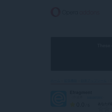
ス
キ
ッ
プ
し
て
メ
イ
ン
These 
コ
ン
テ
ン
ツ
に
移
ホーム
拡張機能
効率アップツール
E
動
Efragment
（作成者：
ivansergey
）
0.0
あなたの
/ 5