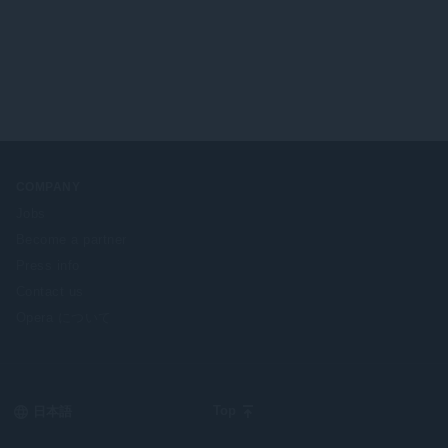
COMPANY
Jobs
Become a partner
Press info
Contact us
Opera について
Select
Top
your