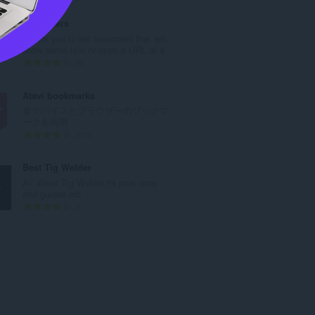
価
の
Reminders
総
Allows you to set reminders that will
数
show some text or open a URL at a...
：
評
8
価
の
Atavi bookmarks
総
全デバイスとブラウザーのブックマ
数
ークを同期
：
評
170
価
の
Best Tig Welder
総
All about Tig Welder,its pros cons
数
and guides etc
：
評
1
価
の
総
数
：