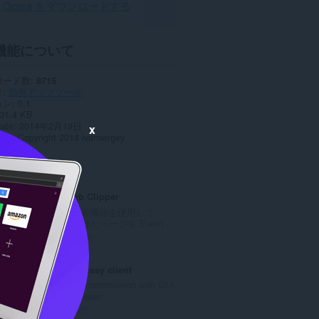
Opera をダウンロードする
機能について
ロード数
8715
リ
効率アップツール
ョン
0.1
31.4 KB
date
2014年2月19日
x
ンス
Copyright 2014 ivansergey
ted
Evernote Web Clipper
Evernote の拡張機能を使用して、
Web 上で見つけたページを Evern...
評
610
価
の
Transmission easy client
総
Extension add Transmission web GUI
数
in your web browser
：
評
21