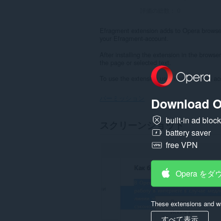
評価の総数：
0
Efragment extension adds to Opera browser 
your Efragment-account.
After installing the extension in the brow
the page or selected text.
To use the extension user must have an ac
パーミッション
Download O
built-in ad bloc
こ
スクリーンショット
の
battery saver
拡
張
free VPN
機
能
は
Opera を
一
部
の
サ
These extensions and wa
イ
ト
すべて表示