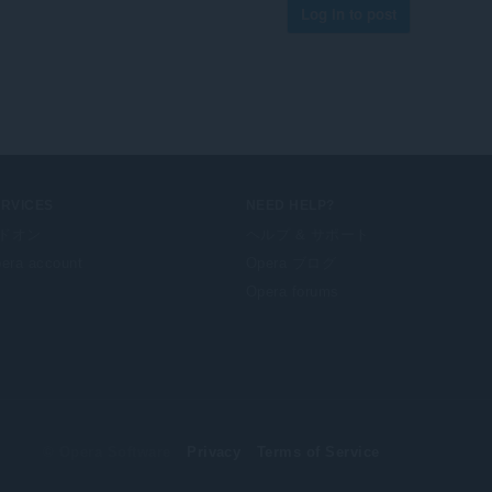
Log in to post
ERVICES
NEED HELP?
ドオン
ヘルプ & サポート
era account
Opera ブログ
Opera forums
© Opera Software
Privacy
Terms of Service