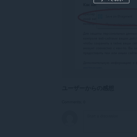
の
デ
ー
タ
に
ア
ク
セ
ス
可
能
で
す。
こ
の
拡
張
ユーザーからの感想
機
能
は、
Comments: 0
タ
ブ
お
よ
び
ブ
ラ