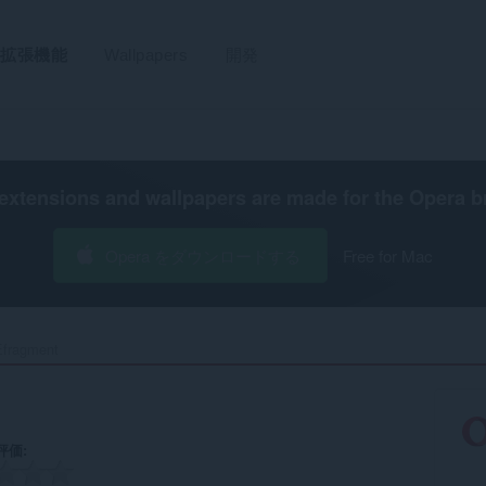
拡張機能
Wallpapers
開発
extensions and wallpapers are made for the
Opera b
Opera をダウンロードする
Free for Mac
fragment‎
評価