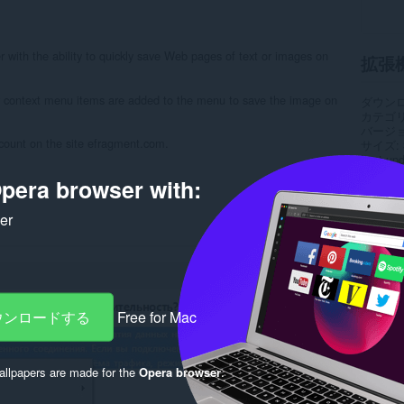
with the ability to quickly save Web pages of text or images on
拡張
ser context menu items are added to the menu to save the image on
ダウン
カテゴ
バージ
count on the site efragment.com.
サイズ
Last up
ライセ
pera browser with:
Rela
ker
ダウンロードする
Free for Mac
llpapers are made for the
Opera browser
.