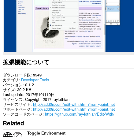
サ
イ
ト
の
デ
ー
タ
に
ア
ク
セ
ス
拡張機能について
可
能
で
ダウンロード数
9549
す。
カテゴリ
Developer Tools
バージョン
0.1.2
This
サイズ
30.2 KB
extension
Last update
2017年10月19日
can
ライセンス
Copyright 2017 raylothian
create
サービスサイト
http://add0n.com/edit-with.html?from=paint.net
rich
サポートページ
http://add0n.com/edit-with.html?from=paint.net
notifications
ソースコードのページ
https://github.com/ray-lothian/Edit-With/
and
Related
display
them
to
Toggle Environment
you