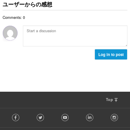
の
ユーザーからの感想
テ
総
ィ
数
に
Comments: 0
：
ア
ク
セ
ス
可
能
で
す。
Log in to post
Top
F
Facebook
Twitter
Youtube
LinkedIn
Instag
o
l
l