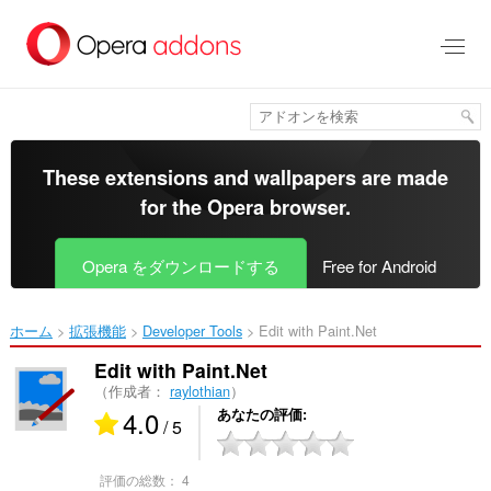
ス
キ
ッ
プ
し
て
メ
イ
These extensions and wallpapers are made
ン
for the
Opera browser
.
コ
ン
テ
Opera をダウンロードする
Free for Android
ン
ツ
に
ホーム
拡張機能
Developer Tools
Edit with Paint.Net‎
移
動
Edit with Paint.Net
（作成者：
raylothian
）
4.0
あなたの評価
/ 5
評価の総数：
4