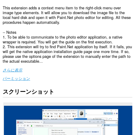
This extension adds a context menu item to the right-click menu over
image type elements. It will allow you to download the image file to the
local hard disk and open it with Paint.Net photo editor for editing. All these
procedures happen automatically.
-- Notes
1. To be able to communicate to the photo editor application, a native
wrapper is required. You will get the guide on the first execution.
2. This extension will try to find Paint.Net application by itself. If it fails, you
will get the native application installation guide page one more time. If so,
please use the options page of the extension to manually enter the path to
the actual executable...
さらに表示
パーミッション
スクリーンショット
こ
の
拡
張
機
能
は
一
部
の