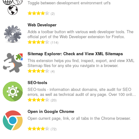
Toggle between development environment url's
in
the
評
2
system
価
tray.
の
Web Developer
こ
総
Adds a toolbar button with various web developer tools. The
の
official port of the Web Developer extension for Firefox.
数
拡
評
114
：
張
価
機
の
Sitemap Explorer: Check and View XML Sitemaps
能
は、
総
This extension helps you find, inspect, export, and view XML
タ
Sitemap files for any site you navigate in a browser.
数
ブ
評
4
：
お
価
よ
の
SEO-tools
び
総
SEO-tools - information about domains, site audit for SEO
ブ
errors, as well as technical audit of any page. Over 100 onli...
ラ
数
評
ウ
20
：
ジ
価
ン
の
Open in Google Chrome
グ
総
Open current page, link, or all tabs in the Chrome browser.
ア
数
ク
評
テ
72
：
価
ィ
ビ