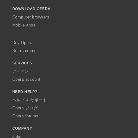
o
DOWNLOAD OPERA
w
O
Computer browsers
p
Mobile apps
e
r
a
Dev.Opera
Beta version
SERVICES
アドオン
Opera account
NEED HELP?
ヘルプ & サポート
Opera ブログ
Opera forums
COMPANY
Jobs