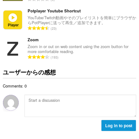
：
価
の
Potplayer Youtube Shortcut
総
YouTube/Twitch動画やそのプレイリストを簡単にブラウザか
らPotPlayerに送って再生／追加できます。
数
評
23
：
価
の
Zoom
総
Zoom in or out on web content using the zoom button for
more comfortable reading.
数
評
193
：
価
の
ユーザーからの感想
総
数
Comments: 0
：
Log in to post