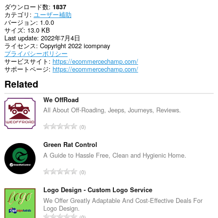
ダウンロード数
1837
カテゴリ
ユーザー補助
バージョン
1.0.0
サイズ
13.0 KB
Last update
2022年7月4日
ライセンス
Copyright 2022 icompnay
プライバシーポリシー
サービスサイト
https://ecommercechamp.com/
サポートページ
https://ecommercechamp.com/
Related
We OffRoad
All About Off-Roading, Jeeps, Journeys, Reviews.
評
0
価
の
Green Rat Control
総
A Guide to Hassle Free, Clean and Hygienic Home.
数
評
0
：
価
の
Logo Design - Custom Logo Service
総
We Offer Greatly Adaptable And Cost-Effective Deals For
Logo Design.
数
評
0