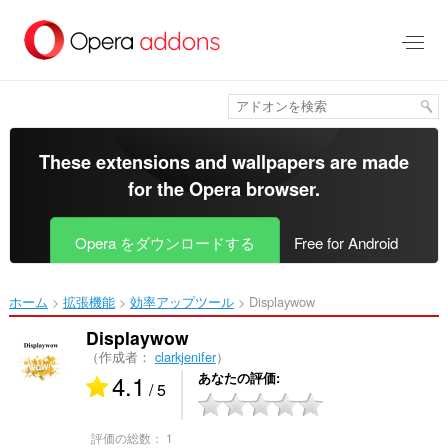
ス
キ
ッ
プ
し
て
メ
イ
These extensions and wallpapers are made
ン
for the
Opera browser
.
コ
ン
テ
Opera をダウンロードする
Free for Android
ン
ツ
に
ホーム
拡張機能
効率アップツール
Displaywow‎
移
動
Displaywow
（作成者：
clarkjenifer
）
4.1
あなたの評価
/ 5
評価の総数：
1