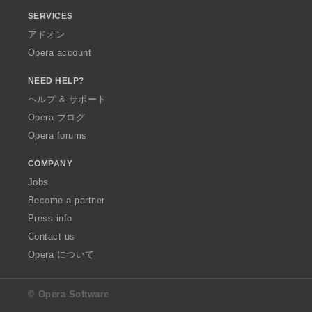
SERVICES
アドオン
Opera account
NEED HELP?
ヘルプ & サポート
Opera ブログ
Opera forums
COMPANY
Jobs
Become a partner
Press info
Contact us
Opera について
© Opera Software