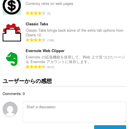
総
Currency rates on web pages
数
評
5
：
価
の
Classic Tabs
総
Classic Tabs brings back some of the extra tab options from
Opera 12.
数
評
106
：
価
の
Evernote Web Clipper
総
Evernote の拡張機能を使用して、Web 上で見つけたページ
を Evernote アカウントに保存します。
数
評
610
：
価
の
ユーザーからの感想
総
数
Comments: 0
：