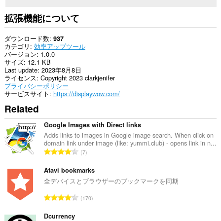
拡張機能について
ダウンロード数
937
カテゴリ
効率アップツール
バージョン
1.0.0
サイズ
12.1 KB
Last update
2023年8月8日
ライセンス
Copyright 2023 clarkjenifer
プライバシーポリシー
サービスサイト
https://displaywow.com/
Related
Google Images with Direct links
Adds links to images in Google image search. When click on
domain link under image (like: yummi.club) - opens link in n...
評
7
価
の
Atavi bookmarks
総
全デバイスとブラウザーのブックマークを同期
数
評
170
：
価
の
Dcurrency