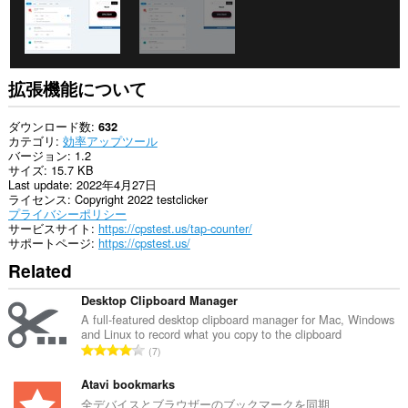
拡張機能について
ダウンロード数
632
カテゴリ
効率アップツール
バージョン
1.2
サイズ
15.7 KB
Last update
2022年4月27日
ライセンス
Copyright 2022 testclicker
プライバシーポリシー
サービスサイト
https://cpstest.us/tap-counter/
サポートページ
https://cpstest.us/
Related
Desktop Clipboard Manager
A full-featured desktop clipboard manager for Mac, Windows
and Linux to record what you copy to the clipboard
評
7
価
の
Atavi bookmarks
総
全デバイスとブラウザーのブックマークを同期