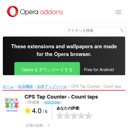
ス
キ
ッ
プ
し
て
メ
イ
These extensions and wallpapers are made
ン
for the
Opera browser
.
コ
ン
テ
Opera をダウンロードする
Free for Android
ン
ツ
に
ホーム
拡張機能
効率アップツール
CPS Tap Counter - Count taps‎
移
動
CPS Tap Counter - Count taps
（作成者：
testclicker
）
4.0
あなたの評価
/ 5
評価の総数：
1