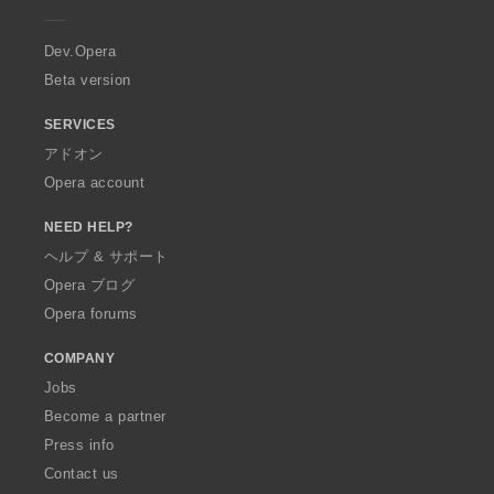
e
r
a
Dev.Opera
Beta version
SERVICES
アドオン
Opera account
NEED HELP?
ヘルプ & サポート
Opera ブログ
Opera forums
COMPANY
Jobs
Become a partner
Press info
Contact us