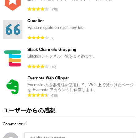
数
評
170
：
価
の
Quoetter
総
Random quote on each new tab.
数
評
2
：
価
の
Slack Channels Grouping
総
Slackのチャンネル一覧をまとめます。
数
評
10
：
価
の
Evernote Web Clipper
総
Evernote の拡張機能を使用して、Web 上で見つけたページ
を Evernote アカウントに保存します。
数
評
610
：
価
の
ユーザーからの感想
総
数
Comments: 0
：