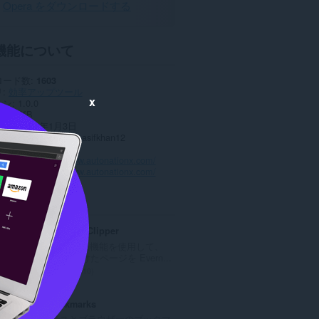
Opera をダウンロードする
機能について
ロード数
1603
リ
効率アップツール
x
ョン
1.0.0
13.2 KB
date
2024年1月3日
ンス
Copyright 2023 asifkhan12
バシーポリシー
スサイト
https://www.autonationx.com/
トページ
https://www.autonationx.com/
ted
Evernote Web Clipper
Evernote の拡張機能を使用して、
Web 上で見つけたページを Evern...
評
610
価
の
Atavi bookmarks
総
全デバイスとブラウザーのブックマ