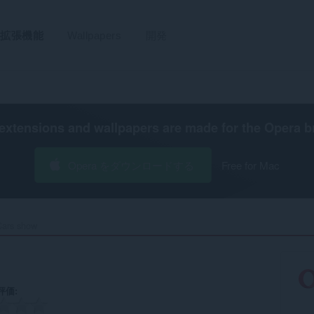
拡張機能
Wallpapers
開発
extensions and wallpapers are made for the
Opera b
Opera をダウンロードする
Free for Mac
ars show‎
評価