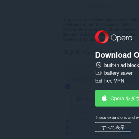
評価の総数：
6
Step into a world where horsepower meets a
– welcome to the "Innovations in Motion" ca
vehicles; it's a celebration of the relentles
through the exhibit hall, you'll witness the
experience for car enthusiasts and casual vis
スクリーンショット
Download O
built-in ad bloc
battery saver
free VPN
Opera を
These extensions and wa
すべて表示