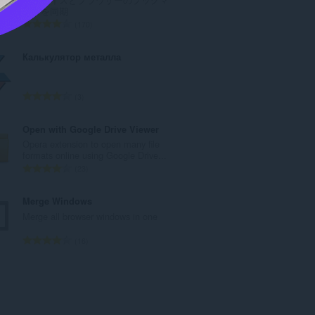
数
ークを同期
：
評
170
価
の
Калькулятор металла
総
数
：
評
3
価
の
Open with Google Drive Viewer
総
Opera extension to open many file
数
formats online using Google Drive...
：
評
23
価
の
Merge Windows
総
Merge all browser windows in one
数
：
評
16
価
の
総
数
：