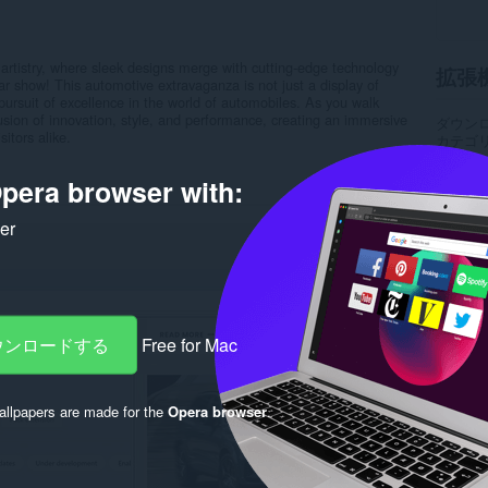
rtistry, where sleek designs merge with cutting-edge technology
拡張
r show! This automotive extravaganza is not just a display of
s pursuit of excellence in the world of automobiles. As you walk
 fusion of innovation, style, and performance, creating an immersive
ダウン
itors alike.
カテゴ
バージ
サイズ
pera browser with:
Last up
ライセ
ker
プライ
サービ
サポー
Rela
ダウンロードする
Free for Mac
llpapers are made for the
Opera browser
.