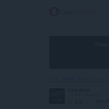
ス
キ
ッ
プ
し
て
メ
イ
ン
These 
コ
ン
テ
ン
ツ
に
移
ホーム
拡張機能
効率アップツール
C
動
Cars show
（作成者：
asifkhan12
）
3.9
あなたの
/ 5