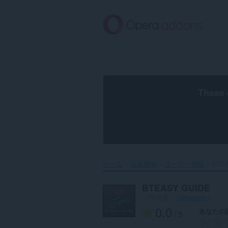
ス
キ
ッ
プ
し
て
メ
イ
ン
These 
コ
ン
テ
ン
ツ
に
移
ホーム
拡張機能
ユーザー補助
BTEA
動
BTEASY GUIDE
（作成者：
juttkaleem
）
0.0
あなたの
/ 5