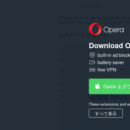
評価の総数：
0
BTEasy Guide provide easy guidlines about
Stationery, buy cheap school books and Sta
スクリーンショット
Download O
built-in ad bloc
battery saver
free VPN
Opera を
These extensions and wa
すべて表示