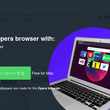
 Online discount market India, buy affordable Books and
拡張
tionery at your doorstep.
ダウン
カテゴ
バージ
pera browser with:
サイズ
Last up
ker
ライセ
プライ
サービ
サポー
Rela
ダウンロードする
Free for Mac
llpapers are made for the
Opera browser
.