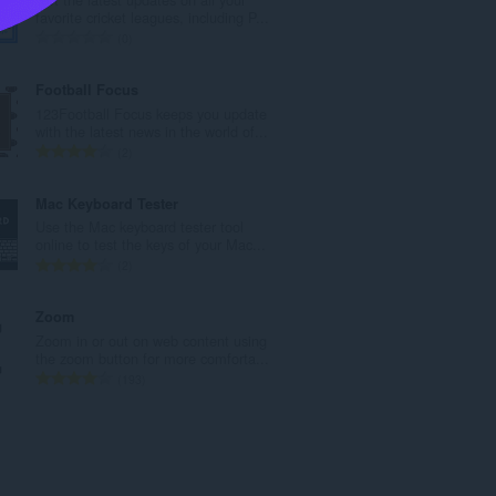
数
favorite cricket leagues, including P...
：
評
0
価
の
Football Focus
総
123Football Focus keeps you update
数
with the latest news in the world of...
：
評
2
価
の
Mac Keyboard Tester
総
Use the Mac keyboard tester tool
数
online to test the keys of your Mac...
：
評
2
価
の
Zoom
総
Zoom in or out on web content using
数
the zoom button for more comforta...
：
評
193
価
の
総
数
：