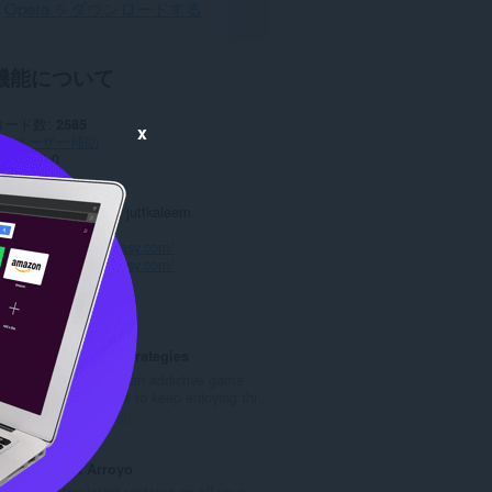
Opera をダウンロードする
機能について
ロード数
2585
x
リ
ユーザー補助
ョン
1.0.0
25.8 KB
date
2022年3月14日
ンス
Copyright 2022 juttkaleem
バシーポリシー
スサイト
https://bteasy.com/
トページ
https://bteasy.com/
ted
Coin Master Strategies
Coin Master is an addictive game
and if you want to keep enjoying thi...
評
0
価
の
Cricket Arroyo
総
Get the latest updates on all your