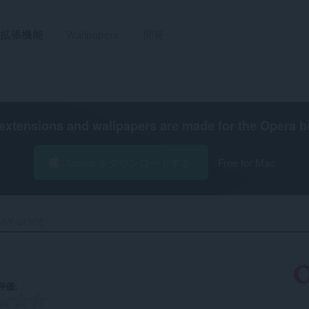
拡張機能
Wallpapers
開発
extensions and wallpapers are made for the
Opera b
Opera をダウンロードする
Free for Mac
SY GUIDE‎
評価