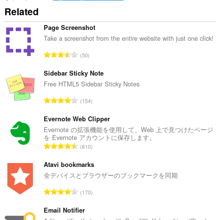
Related
Page Screenshot
Take a screenshot from the entire website with just one click!
評
50
価
の
Sidebar Sticky Note
総
Free HTML5 Sidebar Sticky Notes
数
評
154
：
価
の
Evernote Web Clipper
総
Evernote の拡張機能を使用して、Web 上で見つけたページ
を Evernote アカウントに保存します。
数
評
610
：
価
の
Atavi bookmarks
総
全デバイスとブラウザーのブックマークを同期
数
評
170
：
価
の
Email Notifier