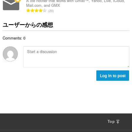
総
A lite notifier that works with Gmail™, Yahoo, Live, iCloud,
Mail.com, and GMX
数
評
20
：
価
の
ユーザーからの感想
総
数
Comments: 0
：
Log in to post
Top