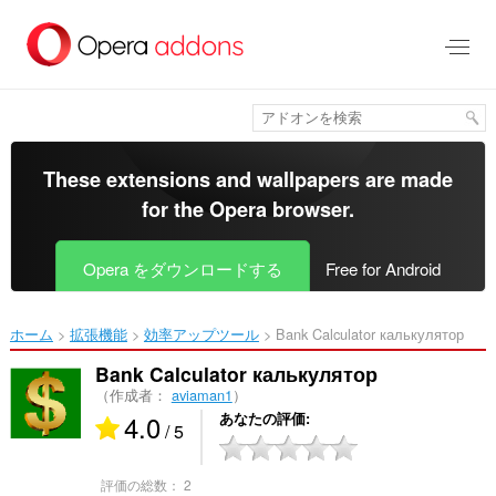
ス
キ
ッ
プ
し
て
メ
イ
These extensions and wallpapers are made
ン
for the
Opera browser
.
コ
ン
テ
Opera をダウンロードする
Free for Android
ン
ツ
に
ホーム
拡張機能
効率アップツール
Bank Calculator калькулятор‎
移
動
Bank Calculator калькулятор
（作成者：
aviaman1
）
4.0
あなたの評価
/ 5
評価の総数：
2