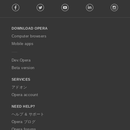
F
Facebook
Twitter
Youtube
LinkedIn
Instag
o
l
l
o
DOWNLOAD OPERA
w
O
Computer browsers
p
Mobile apps
e
r
a
Dev.Opera
Beta version
SERVICES
アドオン
Opera account
NEED HELP?
ヘルプ & サポート
Opera ブログ
Opera forums