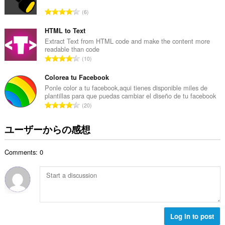
数
評
6
：
価
の
HTML to Text
総
Extract Text from HTML code and make the content more
readable than code
数
評
10
：
価
の
Colorea tu Facebook
総
Ponle color a tu facebook,aqui tienes disponible miles de
plantillas para que puedas cambiar el diseño de tu facebook
数
評
20
：
価
の
ユーザーからの感想
総
数
Comments: 0
：
Log in to post