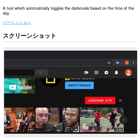
A tool which automatically toggles the darkmode based on the time of the
day
パーミッション
スクリーンショット
こ
の
拡
張
機
能
は
一
部
の
サ
イ
ト
の
デ
ー
タ
に
ア
ク
セ