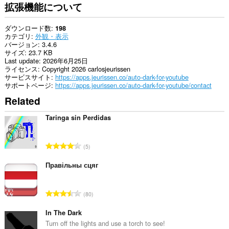
ス
拡張機能について
可
能
で
ダウンロード数
198
す。
カテゴリ
外観・表示
バージョン
3.4.6
This
サイズ
23.7 KB
permission
Last update
2026年6月25日
allows
ライセンス
Copyright 2026 carlosjeurissen
other
サービスサイト
https://apps.jeurissen.co/auto-dark-for-youtube
installed
サポートページ
https://apps.jeurissen.co/auto-dark-for-youtube/contact
extensions
Related
and
web
pages
Taringa sin Perdidas
to
communicate
with
評
5
this
価
extension.
の
Правільны сцяг
総
数
評
80
：
価
の
In The Dark
総
Turn off the lights and use a torch to see!