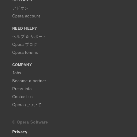
アドオン
Opera account
NEED HELP?
ヘルプ & サポート
Opera ブログ
Opera forums
COMPANY
Jobs
Become a partner
Press info
Contact us
Opera について
© Opera Software
Privacy