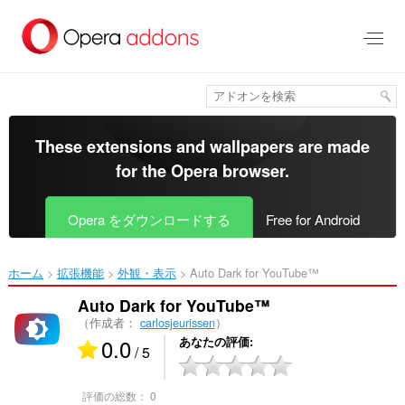
ス
キ
ッ
プ
し
て
メ
イ
These extensions and wallpapers are made
ン
for the
Opera browser
.
コ
ン
テ
Opera をダウンロードする
Free for Android
ン
ツ
に
ホーム
拡張機能
外観・表示
Auto Dark for YouTube™‎
移
動
Auto Dark for YouTube™
（作成者：
carlosjeurissen
）
0.0
あなたの評価
/ 5
評価の総数：
0