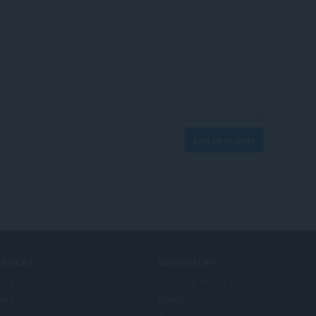
Log in to post
ERVICES
NEED HELP?
ドオン
ヘルプ & サポート
era account
Opera ブログ