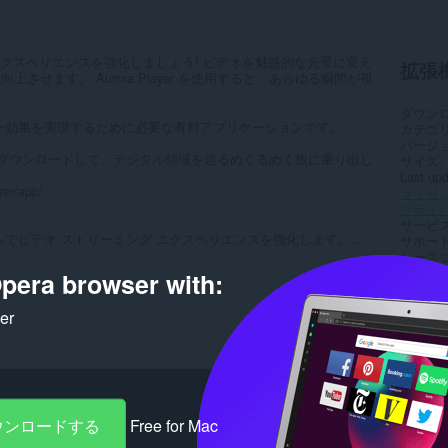
ミング エクスペリエンスを強化しましょう! ビデオを魅惑的な光景に変え
拡張
せます。 Aurora Player を使用すると、あらゆる瞬間が視
ダウン
ルなグロー効果を実現するために必要な有料アプリケーションです。
カテゴ
バージ
 アプリをダウンロードして、デジタル領域を巡るめくるめく旅に乗り出し
サイズ
Last up
yer/app/
ライセ
プライ
サービ
アリズムでビデオ ストリーミング エクスペリエンスを強化します。...
サポー
ソース
pera browser with:
Rela
ker
ダウンロードする
Free for Mac