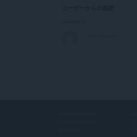
ユーザーからの感想
Comments: 0
DOWNLOAD OPERA
S
Computer browsers
ア
Mobile apps
Op