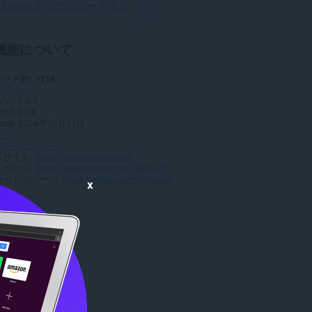
Opera をダウンロードする
機能について
ロード数
1718
リ
Fun
ョン
1.6.2
103.6 KB
date
2024年10月11日
ンス
バシーポリシー
スサイト
https://www.stefanvd.net
トページ
https://www.stefanvd.net/support/
コードのページ
https://github.com/stefanvd
x
ted
Vukajlija
評
5
価
の
Memo