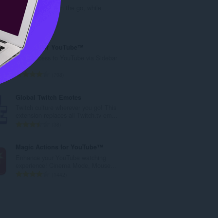
総
Watch memes on the go, while
数
surfing web.
：
評
5
価
の
Sidebar for YouTube™
総
Easy Access to YouTube via Sidebar
数
UI
：
評
708
価
の
Global Twitch Emotes
総
Twitch culture wherever you go! This
数
extension replaces all Twitch.tv em...
：
評
38
価
の
Magic Actions for YouTube™
総
Enhance your YouTube watching
数
experience! Cinema Mode, Mouse...
：
評
1442
価
の
総
数