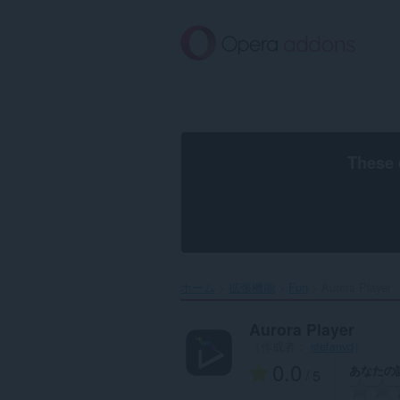
ス
キ
ッ
プ
し
て
メ
イ
ン
These 
コ
ン
テ
ン
ツ
に
移
ホーム
拡張機能
Fun
Aurora Player‎
動
Aurora Player
（作成者：
stefanvd
）
0.0
あなたの
/ 5