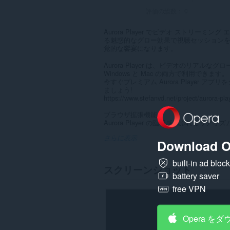
評価の総数：
0
Aurora Player でビデオ ストリー
る魅惑的なグロー効果で視聴セッションを向上さ
覚的な饗宴になります。
Aurora Player は、ビデオのリア
Windows と Mac の両方で利用できます。
今すぐプレミアム Aurora Player
ましょう!
https://www.stefanvd.net/project/aurora-pla
ブラウザ拡張機能:
Aurora Player の臨場感あふれるリ
さらに表示
Download O
built-in ad bloc
スクリーンショット
battery saver
free VPN
Opera を