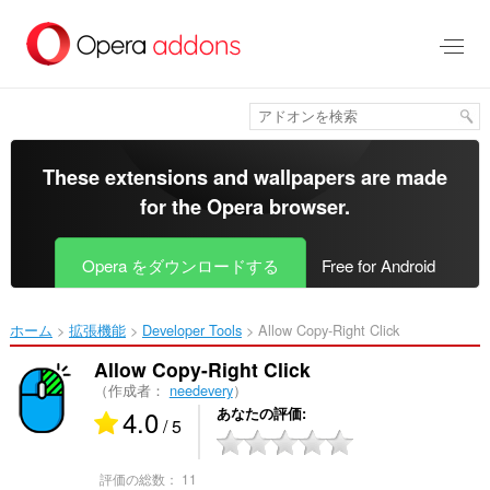
ス
キ
ッ
プ
し
て
メ
イ
These extensions and wallpapers are made
ン
for the
Opera browser
.
コ
ン
テ
Opera をダウンロードする
Free for Android
ン
ツ
に
ホーム
拡張機能
Developer Tools
Allow Copy-Right Click‎
移
動
Allow Copy-Right Click
（作成者：
needevery
）
4.0
あなたの評価
/ 5
評価の総数：
11