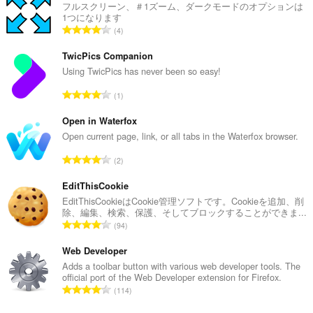
フルスクリーン、＃1ズーム、ダークモードのオプションは
よ
1つになります
び
評
4
ブ
価
ラ
の
ウ
TwicPics Companion
ジ
総
Using TwicPics has never been so easy!
ン
数
グ
評
1
：
ア
価
ク
の
Open in Waterfox
テ
ィ
総
Open current page, link, or all tabs in the Waterfox browser.
ビ
数
テ
評
2
：
ィ
価
に
の
EditThisCookie
ア
総
EditThisCookieはCookie管理ソフトです。Cookieを追加、削
ク
除、編集、検索、保護、そしてブロックすることができま...
セ
数
評
ス
94
：
可
価
能
の
Web Developer
で
総
Adds a toolbar button with various web developer tools. The
す。
official port of the Web Developer extension for Firefox.
数
評
114
：
価