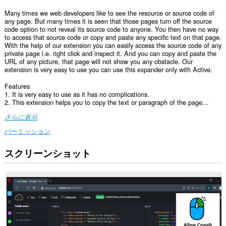
Many times we web developers like to see the resource or source code of
any page. But many times it is seen that those pages turn off the source
code option to not reveal its source code to anyone. You then have no way
to access that source code or copy and paste any specific text on that page.
With the help of our extension you can easily access the source code of any
private page i.e. right click and inspect it. And you can copy and paste the
URL of any picture, that page will not show you any obstacle. Our
extension is very easy to use you can use this expander only with Active.
Features
1. It is very easy to use as it has no complications.
2. This extension helps you to copy the text or paragraph of the page...
さらに表示
パーミッション
スクリーンショット
こ
の
拡
張
機
能
は、
す
べ
て