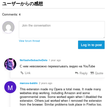
の
ユーザーからの感想
総
数
Comments: 4
：
View forum thread
Log in to post
NeVasheSobacheDelo
1 year ago
С ним невозможно перематывать видео на YouTube
Link
Reply
Quote
marcos-baldin
2 years ago
M
This extension made my Opera a total mess. It made many
websites stop working, including Amazon and some
governmental ones. Some worked again when I disabled the
extension. Others just worked when I removed the extension
from the browser. Similar problems took place in Firefox too.