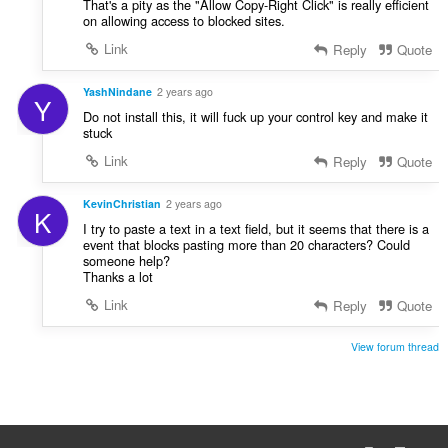
That's a pity as the "Allow Copy-Right Click" is really efficient
on allowing access to blocked sites.
Link
Reply
Quote
YashNindane
2 years ago
Y
Do not install this, it will fuck up your control key and make it
stuck
Link
Reply
Quote
KevinChristian
2 years ago
K
I try to paste a text in a text field, but it seems that there is a
event that blocks pasting more than 20 characters? Could
someone help?
Thanks a lot
Link
Reply
Quote
View forum thread