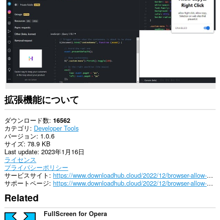
の
サ
イ
ト
の
デ
ー
タ
に
ア
ク
セ
拡張機能について
ス
可
能
ダウンロード数
16562
で
カテゴリ
Developer Tools
す。
バージョン
1.0.6
サイズ
78.9 KB
こ
Last update
2023年1月16日
の
ライセンス
拡
プライバシーポリシー
張
サービスサイト
https://www.downloadhub.cloud/2022/12/browser-allow-copy-right-click.html
機
サポートページ
https://www.downloadhub.cloud/2022/12/browser-allow-copy-right-click.html
能
Related
は、
タ
ブ
FullScreen for Opera
お