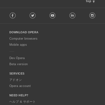
Top
F
Facebook
Twitter
Youtube
LinkedIn
Instag
o
l
l
o
DOWNLOAD OPERA
w
O
Computer browsers
p
Mobile apps
e
r
a
Dev.Opera
Beta version
SERVICES
アドオン
Opera account
NEED HELP?
ヘルプ & サポート