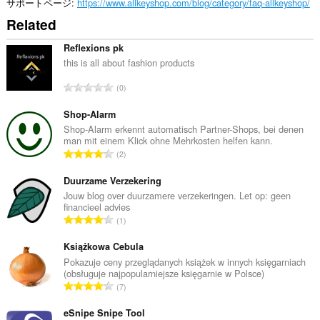
サ
サポートページ
https://www.allkeyshop.com/blog/category/faq-allkeyshop/
イ
Related
ト
の
デ
Reflexions pk
ー
this is all about fashion products
タ
に
評
0
ア
価
ク
の
Shop-Alarm
セ
ス
総
Shop-Alarm erkennt automatisch Partner-Shops, bei denen
可
man mit einem Klick ohne Mehrkosten helfen kann.
数
能
評
2
：
で
価
す。
の
Duurzame Verzekering
総
Jouw blog over duurzamere verzekeringen. Let op: geen
こ
financieel advies
の
数
評
拡
1
：
張
価
機
の
Książkowa Cebula
能
総
Pokazuje ceny przeglądanych książek w innych księgarniach
は、
(obsługuje najpopularniejsze księgarnie w Polsce)
数
タ
評
ブ
7
：
価
お
よ
の
eSnipe Snipe Tool