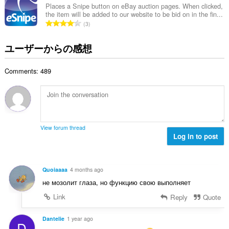
び
総
Places a Snipe button on eBay auction pages. When clicked,
ブ
the item will be added to our website to be bid on in the fin...
数
ラ
評
3
：
ウ
価
ジ
ン
の
ユーザーからの感想
グ
総
ア
数
ク
Comments: 489
：
テ
ィ
ビ
テ
ィ
に
ア
View forum thread
ク
Log in to post
セ
ス
可
能
Quoiaaaa
4 months ago
で
す。
не мозолит глаза, но функцию свою выполняет
Link
Reply
Quote
Dantelie
1 year ago
D