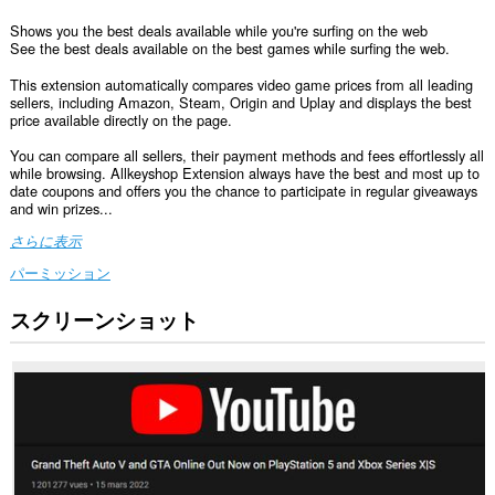
Shows you the best deals available while you're surfing on the web
See the best deals available on the best games while surfing the web.
This extension automatically compares video game prices from all leading
sellers, including Amazon, Steam, Origin and Uplay and displays the best
price available directly on the page.
You can compare all sellers, their payment methods and fees effortlessly all
while browsing. Allkeyshop Extension always have the best and most up to
date coupons and offers you the chance to participate in regular giveaways
and win prizes...
さらに表示
パーミッション
スクリーンショット
こ
の
拡
張
機
能
は、
す
べ
て