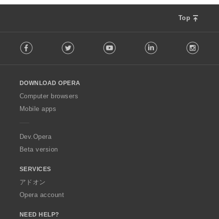
Top
F
Facebook
Twitter
Youtube
LinkedIn
Instag
o
l
l
o
DOWNLOAD OPERA
w
O
Computer browsers
p
Mobile apps
e
r
a
Dev.Opera
Beta version
SERVICES
アドオン
Opera account
NEED HELP?