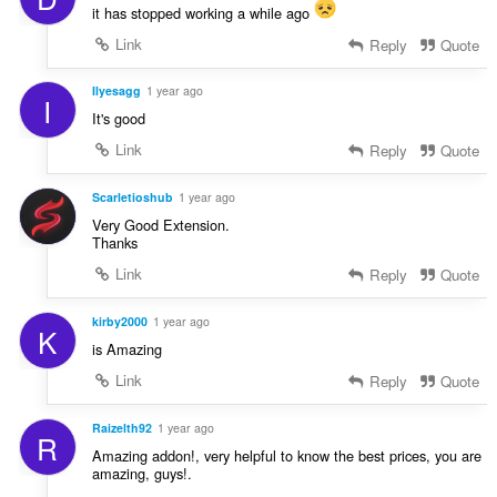
it has stopped working a while ago
Link
Reply
Quote
Ilyesagg
1 year ago
I
It's good
Link
Reply
Quote
Scarletioshub
1 year ago
Very Good Extension.
Thanks
Link
Reply
Quote
kirby2000
1 year ago
K
is Amazing
Link
Reply
Quote
Raizelth92
1 year ago
R
Amazing addon!, very helpful to know the best prices, you are
amazing, guys!.