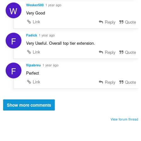
Wesker500
1 year ago
W
Very Good
Link
Reply
Quote
Fadick
1 year ago
F
Very Useful. Overall top tier extension.
Link
Reply
Quote
flipabreu
1 year ago
F
Perfect
Link
Reply
Quote
Show more comments
View forum thread