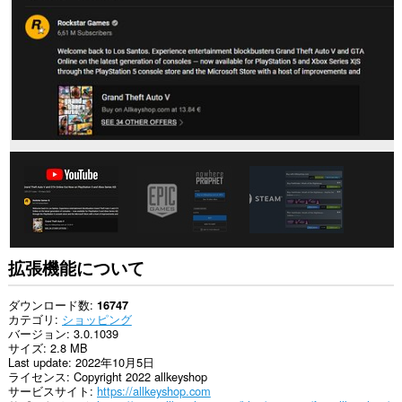
の
サ
イ
ト
の
デ
ー
タ
に
ア
ク
セ
ス
可
能
で
す。
こ
拡張機能について
の
拡
張
ダウンロード数
16747
機
カテゴリ
ショッピング
能
バージョン
3.0.1039
は
サイズ
2.8 MB
一
Last update
2022年10月5日
部
ライセンス
Copyright 2022 allkeyshop
の
サービスサイト
https://allkeyshop.com