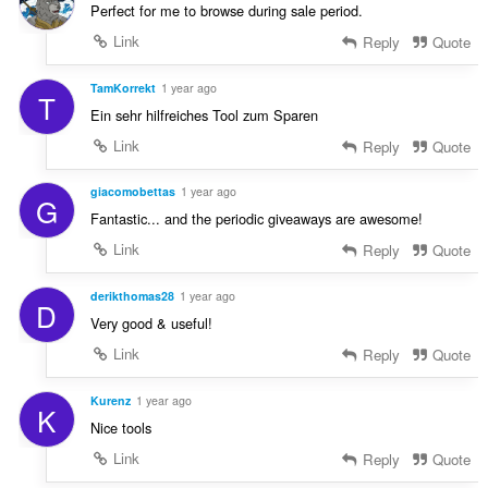
Perfect for me to browse during sale period.
Link
Reply
Quote
TamKorrekt
1 year ago
T
Ein sehr hilfreiches Tool zum Sparen
Link
Reply
Quote
giacomobettas
1 year ago
G
Fantastic... and the periodic giveaways are awesome!
Link
Reply
Quote
derikthomas28
1 year ago
D
Very good & useful!
Link
Reply
Quote
Kurenz
1 year ago
K
Nice tools
Link
Reply
Quote