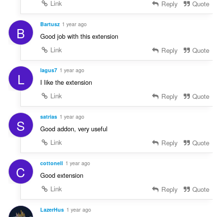
Link
Reply
Quote
Bartusz
1 year ago
B
Good job with this extension
Link
Reply
Quote
lagus7
1 year ago
L
I like the extension
Link
Reply
Quote
satrias
1 year ago
S
Good addon, very useful
Link
Reply
Quote
cottonell
1 year ago
C
Good extension
Link
Reply
Quote
LazerHus
1 year ago