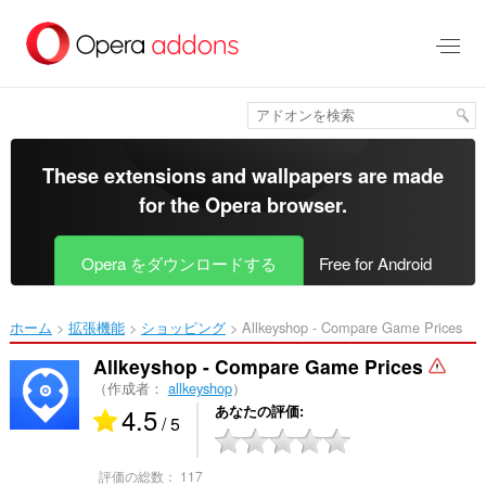
ス
キ
ッ
プ
し
て
メ
イ
These extensions and wallpapers are made
ン
for the
Opera browser
.
コ
ン
テ
Opera をダウンロードする
Free for Android
ン
ツ
に
ホーム
拡張機能
ショッピング
Allkeyshop - Compare Game Prices‎
移
動
Allkeyshop - Compare Game Prices
（作成者：
allkeyshop
）
4.5
あなたの評価
/ 5
評価の総数：
117