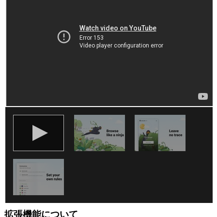
す
べ
て
の
サ
イ
ト
の
デ
ー
タ
に
ア
ク
セ
ス
可
能
で
す。
This
extension
can
clear
recent
browsing
拡張機能について
history,