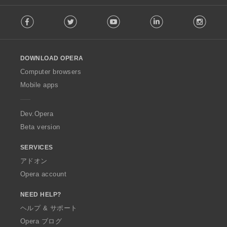
F
Facebook
Twitter
Youtube
LinkedIn
Instag
o
l
l
o
DOWNLOAD OPERA
w
O
Computer browsers
p
Mobile apps
e
r
a
Dev.Opera
Beta version
SERVICES
アドオン
Opera account
NEED HELP?
ヘルプ & サポート
Opera ブログ