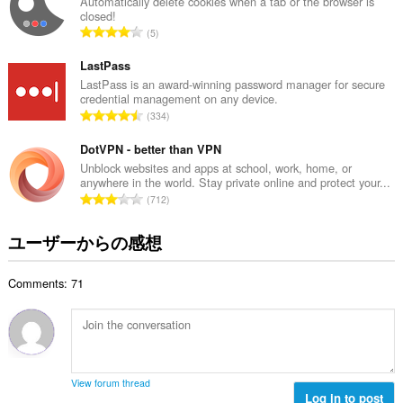
総
Automatically delete cookies when a tab or the browser is
能
closed!
数
を
評
5
管
：
価
理
し
の
LastPass
ま
総
LastPass is an award-winning password manager for secure
す。
credential management on any device.
数
評
334
：
This
価
extension
の
DotVPN - better than VPN
can
create
総
Unblock websites and apps at school, work, home, or
rich
anywhere in the world. Stay private online and protect your...
数
notifications
評
712
：
and
価
display
の
them
ユーザーからの感想
総
to
you
数
in
Comments: 71
：
the
system
tray.
こ
の
拡
View forum thread
張
Log in to post