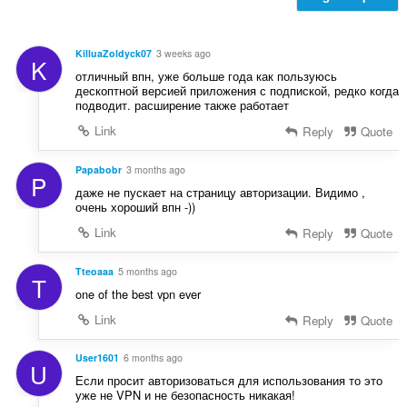
機
能
は、
プ
KilluaZoldyck07
3 weeks ago
K
ラ
отличный впн, уже больше года как пользуюсь
イ
дескоптной версией приложения с подпиской, редко когда
バ
подводит. расширение также работает
シ
ー
Link
Reply
Quote
に
関
す
Papabobr
3 months ago
P
る
даже не пускает на страницу авторизации. Видимо ,
設
очень хороший впн -))
定
を
Link
Reply
Quote
操
作
可
Tteoaaa
5 months ago
T
能
one of the best vpn ever
で
す。
Link
Reply
Quote
こ
の
User1601
6 months ago
U
拡
Если просит авторизоваться для использования то это
張
уже не VPN и не безопасность никакая!
機