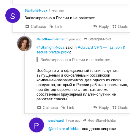
Starlight-Nova
1 year ago
S
Заблокировано в России и не работает
Collapse
Link
Reply
Quote
Starlight-Nova
Red-Star-of-Ishtar
1 year ago
@Starlight-Nova
said in
AdGuard VPN — fast vpn &
secure private proxy
:
Заблокировано в России и не работает
Вообще-то это официальный плагин-спутник,
выпущенный и обновляемый российской
компанией-разработчиком для одного из своих
продуктов, который в России работает нормально,
причём одновременно с тем, как его же
собственный браузерный плагин-спутник не
работает совсем.
Collapse
Link
Reply
Quote
Red-Star-of-Ishtar
perplexed
1 year ago
P
@red-star-of-ishtar
: она давно кипрская