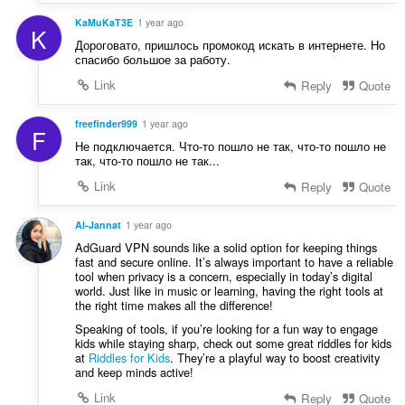
KaMuKaT3E
1 year ago
K
Дороговато, пришлось промокод искать в интернете. Но
спасибо большое за работу.
Link
Reply
Quote
freefinder999
1 year ago
F
Не подключается. Что-то пошло не так, что-то пошло не
так, что-то пошло не так...
Link
Reply
Quote
Al-Jannat
1 year ago
AdGuard VPN sounds like a solid option for keeping things
fast and secure online. It’s always important to have a reliable
tool when privacy is a concern, especially in today’s digital
world. Just like in music or learning, having the right tools at
the right time makes all the difference!
Speaking of tools, if you’re looking for a fun way to engage
kids while staying sharp, check out some great riddles for kids
at
Riddles for Kids
. They’re a playful way to boost creativity
and keep minds active!
Link
Reply
Quote