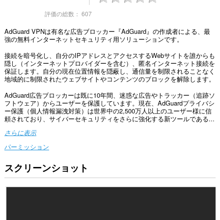
評価の総数：
607
AdGuard VPNは有名な広告ブロッカー『AdGuard』の作成者による、最
強の無料インターネットセキュリティ用ソリューションです。
接続を暗号化し、自分のIPアドレスとアクセスするWebサイトを誰からも
隠し（インターネットプロバイダーを含む）、匿名インターネット接続を
保証します。自分の現在位置情報を隠蔽し、通信量を制限されることなく
地域的に制限されたウェブサイトやコンテンツのブロックを解除します。
AdGuard広告ブロッカーは既に10年間、迷惑な広告やトラッカー（追跡ソ
フトウェア）からユーザーを保護しています。現在、AdGuardプライバシ
ー保護（個人情報漏洩対策）は世界中の2,500万人以上のユーザー様に信
頼されており、サイバーセキュリティをさらに強化する新ツールである...
さらに表示
パーミッション
スクリーンショット
こ
の
拡
張
機
能
は、