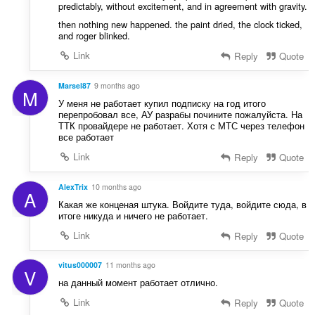
data.
predictably, without excitement, and in agreement with gravity.
then nothing new happened. the paint dried, the clock ticked,
and roger blinked.
Link
Reply
Quote
Marsel87
9 months ago
M
У меня не работает купил подписку на год итого
перепробовал все, АУ разрабы почините пожалуйста. На
ТТК провайдере не работает. Хотя с МТС через телефон
все работает
Link
Reply
Quote
AlexTrix
10 months ago
A
Какая же конценая штука. Войдите туда, войдите сюда, в
итоге никуда и ничего не работает.
Link
Reply
Quote
vitus000007
11 months ago
V
на данный момент работает отлично.
Link
Reply
Quote