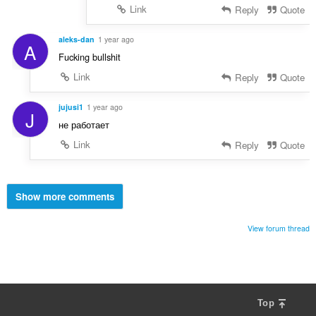
Link
Reply
Quote
aleks-dan
1 year ago
A
Fucking bullshit
Link
Reply
Quote
jujusi1
1 year ago
J
не работает
Link
Reply
Quote
Show more comments
View forum thread
Top