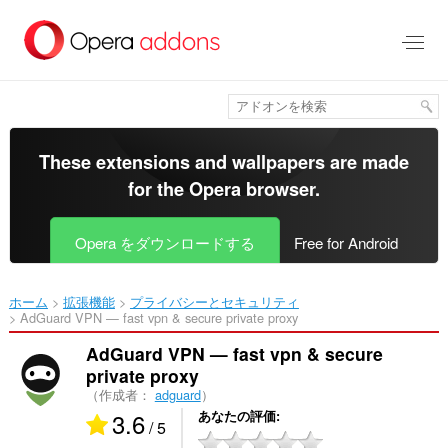
ス
キ
ッ
プ
し
て
メ
イ
These extensions and wallpapers are made
ン
for the
Opera browser
.
コ
ン
テ
Opera をダウンロードする
Free for Android
ン
ツ
に
ホーム
拡張機能
プライバシーとセキュリティ
移
AdGuard VPN — fast vpn & secure private proxy‎
動
AdGuard VPN — fast vpn & secure
private proxy
（作成者：
adguard
）
3.6
あなたの評価
/ 5