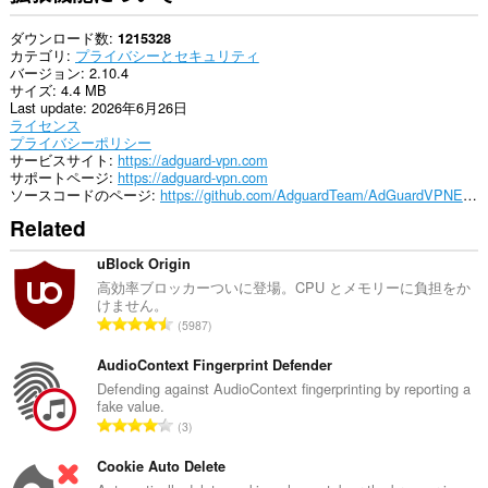
cookies,
downloads,
ダウンロード数
1215328
passwords
カテゴリ
プライバシーとセキュリティ
and
バージョン
2.10.4
related
サイズ
4.4 MB
data.
Last update
2026年6月26日
ライセンス
こ
プライバシーポリシー
の
サービスサイト
https://adguard-vpn.com
拡
サポートページ
https://adguard-vpn.com
張
ソースコードのページ
https://github.com/AdguardTeam/AdGuardVPNExtension
機
能
Related
は、
イ
uBlock Origin
ン
ス
高効率ブロッカーついに登場。CPU とメモリーに負担をか
ト
けません。
評
ー
5987
ル
価
さ
の
AudioContext Fingerprint Defender
れ
総
Defending against AudioContext fingerprinting by reporting a
て
fake value.
数
い
評
る
3
：
拡
価
張
の
Cookie Auto Delete
機