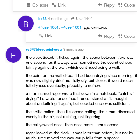
能
Collapse
Link
Reply
Quote
は
プ
ロ
User1601
bd33
4 months ago
B
キ
シ
@user1601
:
@user1601
: да, смишно.
設
Link
Reply
Quote
定
に
ア
ey3783deucyeiufweyu
9 months ago
ク
E
セ
the clock ticked. it ticked again. the space between ticks was
ス
one second, as it always was. sometimes the sound echoed
可
faintly against the wall, which continued being a wall.
能
the paint on the wall dried. it had been drying since morning. it
で
was now slightly drier. not fully dry, but closer. it would reach
す。
full dryness eventually, probably tomorrow.
This
a man named roger wrote that down in a notebook. “paint still
extension
drying,” he wrote. underlined it once. stared at it. thought
can
about underlining it again, but decided once was sufficient.
store
the kettle boiled. then it stopped boiling. the steam dispersed
an
evenly in the air, not rushing, not lingering.
unlimited
amount
the cat yawned once. then once more. then stopped.
of
client-
roger looked at the clock. it was later than before, but not by
side
much. time moved the way syrup falls from a spoon: