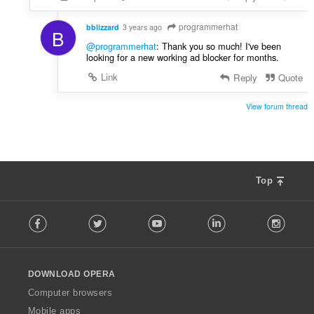
programmerhat
bblizzard
3 years ago
B
@programmerhat
: Thank you so much! I've been
looking for a new working ad blocker for months.
Link
Reply
Quote
View forum thread
Top
F
Facebook
Twitter
Youtube
LinkedIn
Instag
o
l
l
o
DOWNLOAD OPERA
w
O
Computer browsers
p
Mobile apps