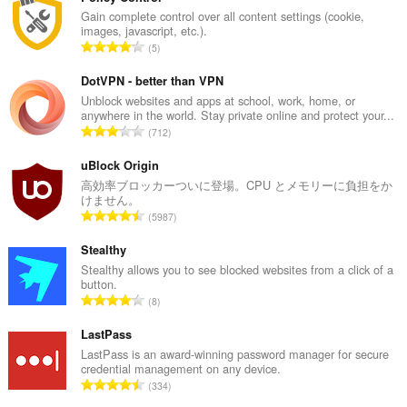
Gain complete control over all content settings (cookie,
images, javascript, etc.).
評
5
価
の
DotVPN - better than VPN
総
Unblock websites and apps at school, work, home, or
anywhere in the world. Stay private online and protect your...
数
評
712
：
価
の
uBlock Origin
総
高効率ブロッカーついに登場。CPU とメモリーに負担をか
けません。
数
評
5987
：
価
の
Stealthy
総
Stealthy allows you to see blocked websites from a click of a
button.
数
評
8
：
価
の
LastPass
総
LastPass is an award-winning password manager for secure
credential management on any device.
数
評
334
：
価