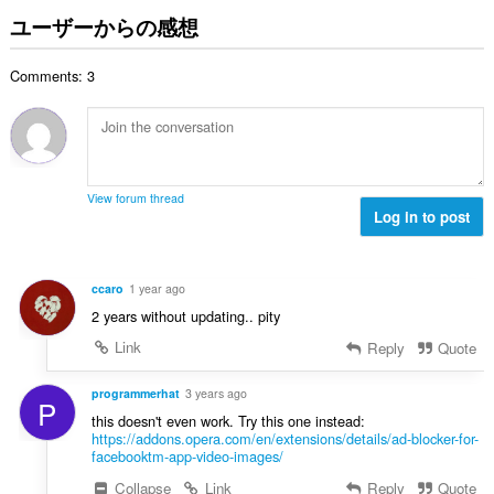
の
ユーザーからの感想
総
数
Comments: 3
：
View forum thread
Log in to post
ccaro
1 year ago
2 years without updating.. pity
Link
Reply
Quote
programmerhat
3 years ago
P
this doesn't even work. Try this one instead:
https://addons.opera.com/en/extensions/details/ad-blocker-for-
facebooktm-app-video-images/
Collapse
Link
Reply
Quote