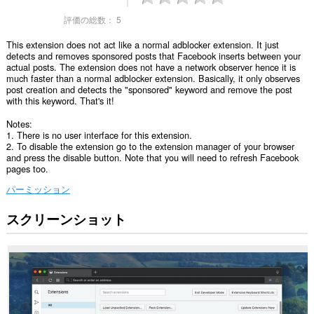
評価の総数：
5
This extension does not act like a normal adblocker extension. It just
detects and removes sponsored posts that Facebook inserts between your
actual posts. The extension does not have a network observer hence it is
much faster than a normal adblocker extension. Basically, it only observes
post creation and detects the "sponsored" keyword and remove the post
with this keyword. That's it!
Notes:
1. There is no user interface for this extension.
2. To disable the extension go to the extension manager of your browser
and press the disable button. Note that you will need to refresh Facebook
pages too.
パーミッション
スクリーンショット
こ
の
拡
張
機
能
は
一
部