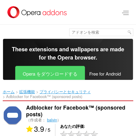
ス
キ
ッ
プ
し
て
メ
イ
These extensions and wallpapers are made
ン
for the
Opera browser
.
コ
ン
テ
Opera をダウンロードする
Free for Android
ン
ツ
に
ホーム
拡張機能
プライバシーとセキュリティ
移
Adblocker for Facebook™ (sponsored posts)‎
動
Adblocker for Facebook™ (sponsored
posts)
（作成者：
balvin
）
3.9
あなたの評価
/ 5