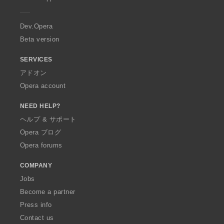
e
r
a
Dev.Opera
Beta version
SERVICES
アドオン
Opera account
NEED HELP?
ヘルプ & サポート
Opera ブログ
Opera forums
COMPANY
Jobs
Become a partner
Press info
Contact us