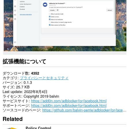
の
サ
イ
ト
の
デ
ー
タ
に
ア
ク
セ
ス
拡張機能について
可
能
で
ダウンロード数
4352
す。
カテゴリ
プライバシーとセキュリティ
バージョン
0.1.3
サイズ
25.7 KB
Last update
2022年8月4日
ライセンス
Copyright 2019 balvin
サービスサイト
https://add0n.com/adblocker-for-facebook.html
サポートページ
https://add0n.com/adblocker-for-facebook.html
ソースコードのページ
https://github.com/balvin-perrie/adblocker-for-facebook/
Related
Policy Control