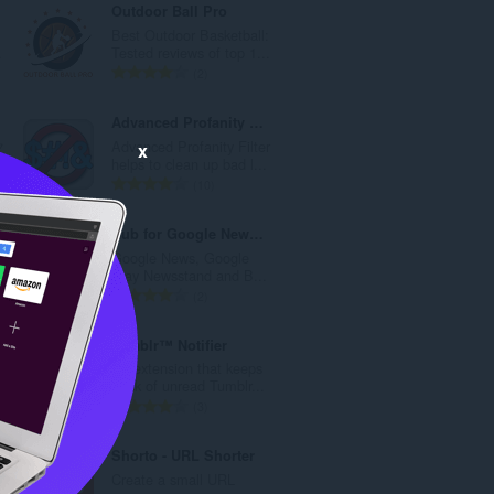
Outdoor Ball Pro
替
Best Outdoor Basketball:
.
Tested reviews of top 1...
え
評
2
お
価
の
Advanced Profanity Filter
よ
総
ク
Advanced Profanity Filter
x
数
び
.
helps to clean up bad l...
：
評
10
カ
価
の
Hub for Google News / BuzzFeed
テ
総
Google News, Google
数
ゴ
Play Newsstand and B...
：
評
2
リ
価
の
19
Tumblr™ Notifier
総
An extension that keeps
数
track of unread Tumblr...
：
評
3
価
の
Shorto - URL Shorter
総
Create a small URL
数