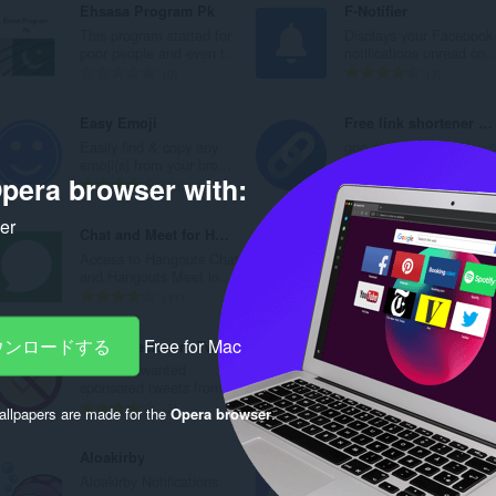
Ehsasa Program Pk
F-Notifier
This program started for
Displays your Facebook
poor people and even t...
notifications unread co..
評
評
0
3
価
価
の
の
Easy Emoji
Free link shortener goo-gl.me
総
総
Easily find & copy any
goo-gl.meを1回クリッ
数
数
emoji(s) from your bro...
するだけで、無料の短..
pera browser with:
：
：
評
評
13
3
価
価
ker
の
の
Chat and Meet for Hangouts
Websurf
総
総
Access to Hangouts Chat
数
数
and Hangouts Meet in...
：
：
評
評
11
2
価
価
の
の
ダウンロードする
Free for Mac
Gold Checkmark Tweet Blocker
Game Of thrones Spoil Blocker 20
総
総
Blocks unwanted
A Game of Thrones
数
数
sponsored tweets from...
spoiler blocking plugin...
：
：
評
評
3
4
llpapers are made for the
Opera browser
.
価
価
の
の
Aloakirby
AymSSJ Live Extension
総
総
Aloakirby Notifications
Soit notifié dès que je
数
数