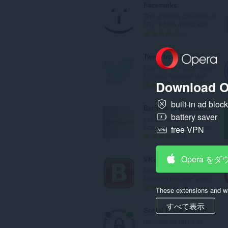
Facemarks
The greatest collection of
UTF-8 face marks kao...
評
4
価
の
Tweet from Context Menu
総
Use the right-click menu
数
to tweet selected text
Download O
：
評
1
価
built-in ad bloc
の
Barriers of communication
総
battery saver
Let’s Learn About
数
Communication Barrier...
free VPN
：
評
1
価
の
Opera を
VK+ Switcher
総
Lets you easily switch
数
between multiple Vkon...
：
評
6
These extensions and wa
価
すべて表示
の
Social Disconnect Plus
総
removes all forms of
数