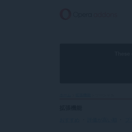
ス
キ
ッ
プ
し
て
メ
イ
ン
These 
コ
ン
テ
ン
ツ
に
移
ホーム
拡張機能
ソーシャル
動
拡張機能
おすすめ
評価が高い順
プ