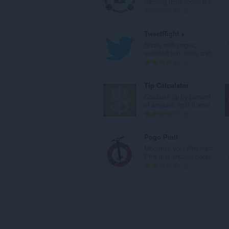
tracking from social me...
：
評
0
価
の
TweetRight +
総
Share web pages,
数
selected text, links and...
：
評
7
価
の
Tip Calculator
総
Calcuate tip by percent
数
of amount, split it amo...
：
評
2
価
の
Pogo PinIt
総
Monetize your Pinterest
数
Pins and engage peopl...
：
評
2
価
の
総
数
：