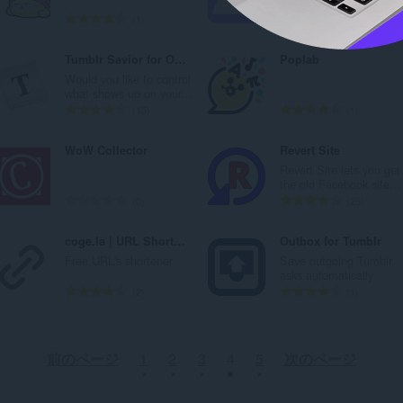
suis en live !
：
：
評
評
1
1
価
価
の
の
Tumblr Savior for Opera
Poplab
総
総
Would you like to control
数
数
what shows up on your...
：
：
評
評
15
1
価
価
の
の
WoW Collector
Revert Site
総
総
Revert Site lets you get
数
数
the old Facebook site...
：
：
評
評
0
25
価
価
の
の
coge.la | URL Shortener
Outbox for Tumblr
総
総
Free URL's shortener
Save outgoing Tumblr
数
数
asks automatically
：
：
評
評
2
1
価
価
の
の
総
総
前のページ
1
2
3
4
5
次のページ
数
数
：
：