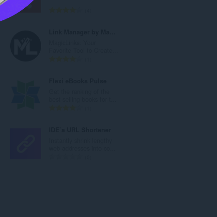
：
評
4
価
の
Link Manager by MagicLinks
総
MagicLinks: Your
数
Favorite Tool to Create...
：
評
1
価
の
Flexi eBooks Pulse
総
Get the ranking of the
数
best selling books for t...
：
評
1
価
の
IDE`a URL Shortener
総
Instantly shrink lengthy
数
web addresses into co...
：
評
0
価
の
総
数
：