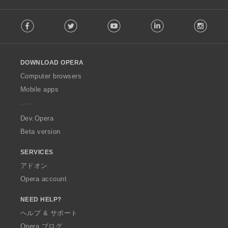
F
Facebook
Twitter
Youtube
LinkedIn
Instag
o
l
l
o
DOWNLOAD OPERA
w
O
Computer browsers
p
Mobile apps
e
r
a
Dev.Opera
Beta version
SERVICES
アドオン
Opera account
NEED HELP?
ヘルプ & サポート
Opera ブログ