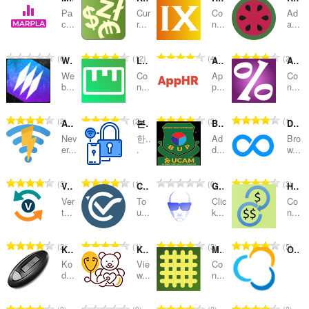
Ра
Cur
Co
Ad
替
с...
r...
n...
a...
え
評
評
評
評
0
12
4
2
お
WebCull Bookmark Manager
Length Conversion
AppHR - Интеграция
APR to APY
価
価
価
価
We
Co
Ap
Co
の
の
の
の
よ
b...
n...
p...
n...
総
総
総
総
び
数
数
数
数
評
評
評
評
2
2
3
1
Auto VWiFi
본인인증 자동완성 (Auth Autofill)
BUP UCAM Extension
Desmos Unlocked
：
：
：
：
カ
価
価
価
価
Nev
한..
Ad
Bro
の
の
の
の
er...
.
d...
w...
テ
総
総
総
総
数
数
数
数
ゴ
評
評
評
評
3
1
0
3
VertoUnit - Unit Converter
Critical Value Calculator
Gravatar Research
How many Millions in a Billion
：
：
：
：
価
価
価
価
リ
Ver
To
Clic
Co
の
の
の
の
t...
u...
k...
n...
総
総
総
総
数
数
数
数
評
評
評
評
2
1
3
5
Kodebrikkesjekken
Kids Way Clinic
Metric Conversion
OZON.Travel
：
：
：
：
価
価
価
価
Ko
Vie
Co
の
の
の
の
d...
w...
n...
総
総
総
総
数
数
数
数
評
評
評
評