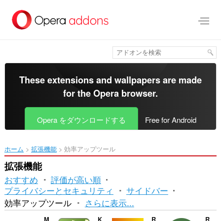
ス
キ
ッ
プ
し
て
メ
イ
These extensions and wallpapers are made
ン
for the
Opera browser
.
コ
ン
テ
Opera をダウンロードする
Free for Android
ン
ツ
に
ホーム
拡張機能
効率アップツール
移
動
拡張機能
おすすめ
評価が高い順
プライバシーとセキュリティ
サイドバー
並
効率アップツール
さらに表示...
べ
Marpla
Kursy walut NBP
Roman Numeral Converter
Recipe adapter