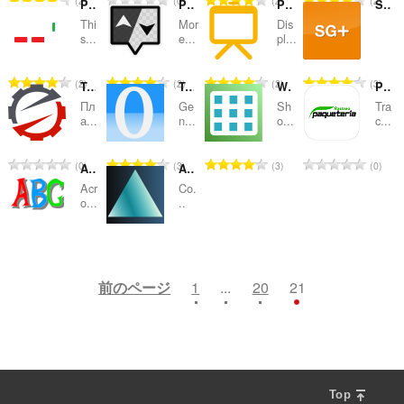
2
0
2
2
Period Formed By Double Space
Picky
Power BI Slider
SG Fórum tuning
：
：
：
：
価
価
価
価
Thi
Mor
Dis
の
の
の
の
s...
e...
pl...
総
総
総
総
数
数
数
数
評
評
評
評
2
2
2
3
TesLab Sync
Typo Generator
What day is it?
Paqueteria Rastreo
：
：
：
：
価
価
価
価
Пл
Ge
Sh
Tra
の
の
の
の
а...
n...
o...
c...
総
総
総
総
数
数
数
数
評
評
評
評
0
3
3
0
Acronymify
Area of a Triangle
：
：
：
：
価
価
価
価
Acr
Co.
の
の
の
の
o...
..
総
総
総
総
数
数
数
数
評
評
2
2
：
：
：
：
価
価
の
の
前のページ
1
...
20
21
総
総
数
数
：
：
Top