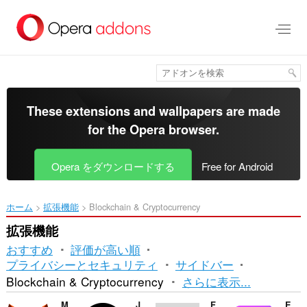
ス
キ
ッ
プ
し
て
メ
イ
These extensions and wallpapers are made
ン
for the
Opera browser
.
コ
ン
テ
Opera をダウンロードする
Free for Android
ン
ツ
に
ホーム
拡張機能
Blockchain & Cryptocurrency
移
動
拡張機能
おすすめ
評価が高い順
プライバシーとセキュリティ
サイドバー
並
Blockchain & Cryptocurrency
さらに表示...
べ
MetaMask
Just Zcash Ticker PRO
Finshi Capital
Enkrypt