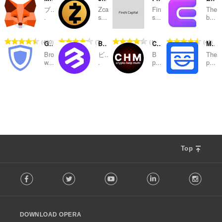
ブ..
Zca
Fin
The
替
.
s...
s...
b...
え
評
評
評
評
480
7
1
42
お
Guarda Wallet
BitKeep: Bitcoin Crypto Wallet
CryptoHelpMulti
Mask Network
価
価
価
価
Bro
ビ..
В
The
の
の
の
の
よ
w...
.
р...
p...
総
総
総
総
び
数
数
数
数
評
評
評
評
8
10
11
6
：
：
：
：
カ
価
価
価
価
の
の
の
の
テ
総
総
総
総
数
数
数
数
ゴ
：
：
：
：
リ
Top
F
Facebook
Twitter
Youtube
LinkedIn
Instag
o
l
l
o
DOWNLOAD OPERA
w