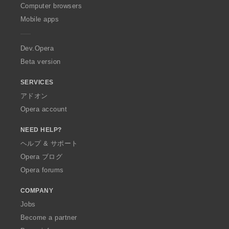
O
Computer browsers
p
Mobile apps
e
r
a
Dev.Opera
Beta version
SERVICES
アドオン
Opera account
NEED HELP?
ヘルプ & サポート
Opera ブログ
Opera forums
COMPANY
Jobs
Become a partner