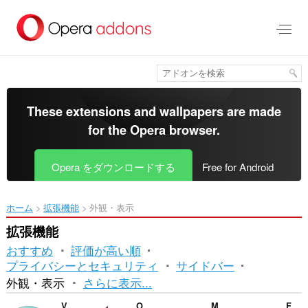
ス
キ
ッ
プ
し
て
メ
イ
These extensions and wallpapers are made
ン
for the
Opera browser
.
コ
ン
テ
Opera をダウンロードする
Free for Android
ン
ツ
に
ホーム
拡張機能
外観・表示
移
動
拡張機能
おすすめ
評価が高い順
プライバシーとセキュリティ
サイドバー
並
外観・表示
さらに表示...
べ
Volume of a Cylinder
Old PSU Name
Material Design for Rizzoma
Fast Image Blocker