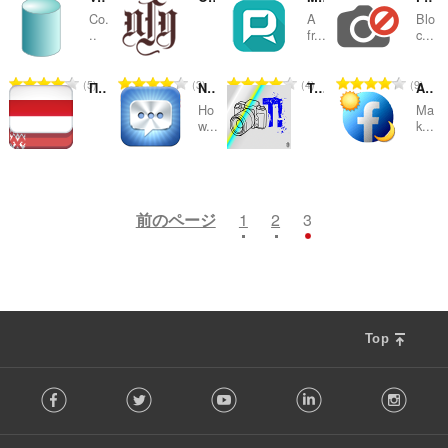
Co.
A
Blo
替
..
fr...
c...
え
評
評
評
評
5
3
4
9
お
Правільны сцяг
NewGenBook Desktop
Taringa sin Perdidas
Auto Dark Theme for Facebook
価
価
価
価
Ho
Ma
の
の
の
の
よ
w...
k...
総
総
総
総
び
数
数
数
数
評
評
評
評
80
23
5
10
：
：
：
：
カ
価
価
価
価
の
の
の
の
前のページ
1
2
3
テ
総
総
総
総
数
数
数
数
ゴ
：
：
：
：
リ
Top
F
Facebook
Twitter
Youtube
LinkedIn
Instag
o
l
l