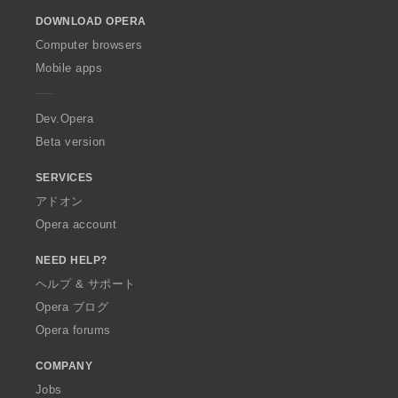
o
DOWNLOAD OPERA
w
O
Computer browsers
p
Mobile apps
e
r
a
Dev.Opera
Beta version
SERVICES
アドオン
Opera account
NEED HELP?
ヘルプ & サポート
Opera ブログ
Opera forums
COMPANY
Jobs