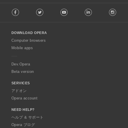
F
Facebook
Twitter
Youtube
LinkedIn
Instag
o
l
l
o
DOWNLOAD OPERA
w
O
Computer browsers
p
Mobile apps
e
r
a
Dev.Opera
Beta version
SERVICES
アドオン
Opera account
NEED HELP?
ヘルプ & サポート
Opera ブログ