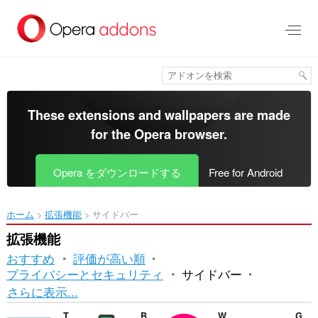
ス
キ
ッ
プ
し
て
メ
イ
These extensions and wallpapers are made
ン
for the
Opera browser
.
コ
ン
テ
Opera をダウンロードする
Free for Android
ン
ツ
に
ホーム
拡張機能
サイドバー
移
動
拡張機能
おすすめ
評価が高い順
プライバシーとセキュリティ
サイドバー
並
さらに表示...
べ
The Stories (sidebar edition)
Browse++ Sidebar
Workspace Tab Counter
GTasks Sidebar