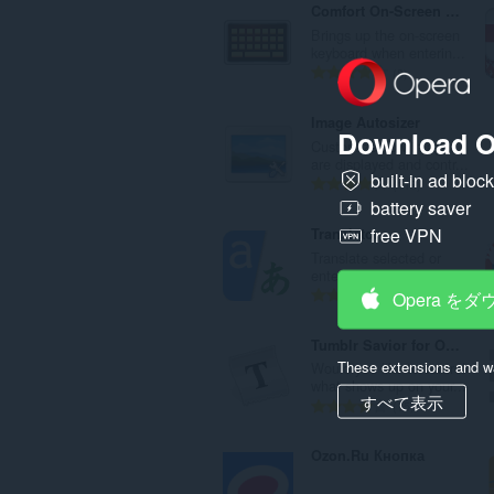
Comfort On-Screen Keyboard Pro Extension
Brings up the on-screen
keyboard when enterin...
評
8
価
の
Image Autosizer
Download O
総
Customize how images
数
are displayed and contr...
built-in ad bloc
：
評
118
価
battery saver
の
free VPN
Translator
総
Translate selected or
数
entered text
：
評
Opera を
4339
価
の
Tumblr Savior for Opera
総
These extensions and wa
Would you like to control
数
what shows up on your...
すべて表示
：
評
15
価
の
Ozon.Ru Кнопка
総
数