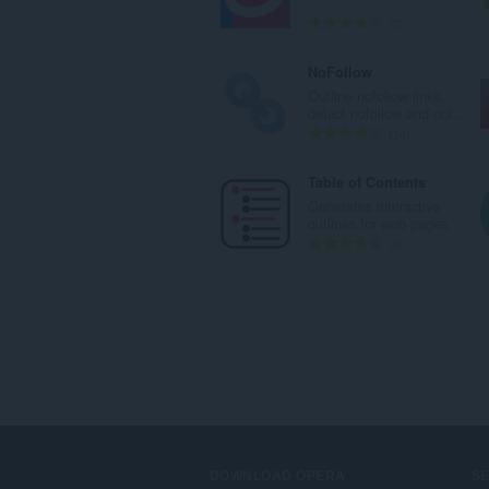
：
評
7
価
の
NoFollow
総
Outline nofollow links,
数
detect nofollow and noi...
：
評
14
価
の
Table of Contents
総
Generates interactive
数
outlines for web pages.
：
評
8
価
の
総
数
：
DOWNLOAD OPERA
S