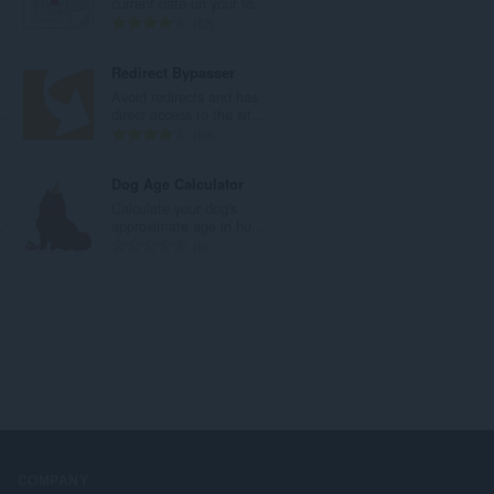
.
current date on your to...
：
評
52
価
の
era
Redirect Bypasser
総
Avoid redirects and has
数
.
direct access to the sit...
：
評
59
価
の
Dog Age Calculator
総
Calculate your dog's
数
.
approximate age in hu...
：
評
0
価
の
総
数
：
COMPANY