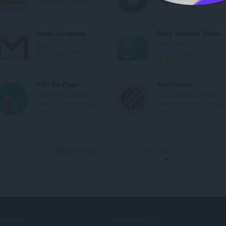
Analytics™ activity for...
全性をユーザーの体験..
：
：
評
評
10
674
価
価
の
の
Gmail Compose
Easy Youtube Video Downloader For Op
総
総
Associates mailto links in
No# 1 Rated Youtube
数
数
web pages with Gmail.
Video Downloader with..
：
：
評
評
46
382
価
価
の
の
Edit the Page
SelfCensor
総
総
Toggles the 'Design
Automatically censor
数
数
Mode' so that you can...
unwanted words, imag..
：
：
評
評
53
0
価
価
の
の
総
総
前のページ
1
...
68
69
数
数
：
：
ERVICES
NEED HELP?