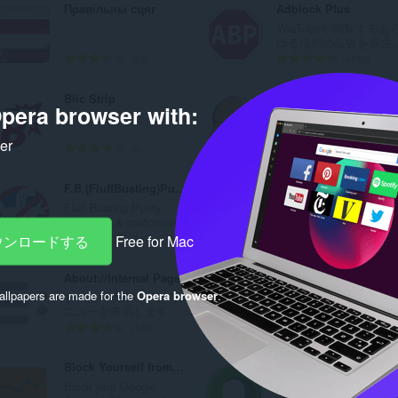
Правільны сцяг
Adblock Plus
替
YouTubeや閲覧するあ
ゆる場所の広告を除去..
え
評
評
80
4930
お
価
価
の
の
Blic Strip
Vukajlija
よ
pera browser with:
総
総
数
数
び
ker
：
：
評
評
4
5
カ
価
価
の
の
F.B.(FluffBusting)Purity
SaveFrom.net helper
テ
総
総
Fluff Busting Purity
Download YouTube,
数
数
ゴ
cleans up & customise...
Facebook, VK.com an..
：
：
評
評
ダウンロードする
Free for Mac
310
8192
リ
価
価
の
の
About://Internal Pages
LastPass
総
総
llpapers are made for the
Opera browser
.
すべての内部ページでメ
LastPass is an award-
数
数
ニューを表示します。...
winning password man..
：
：
評
評
118
334
価
価
の
の
Block Yourself from Analytics
WOT
総
総
Block your Google
ウェブサイトの評価や
数
数