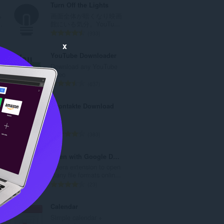
Turn Off the Lights
ら
画面全体が暗くなり映画
.
館にいる気分。YouTu...
評
933
価
x
の
YouTube Downloader
総
Download any YouTube
数
video
：
評
637
価
の
Vkontakte Download
総
数
.
：
評
383
価
の
Open with Google Drive Viewer
総
Opera extension to open
数
.
many file formats onlin...
：
評
23
価
の
Calendar
総
安
Simple calendar +
数