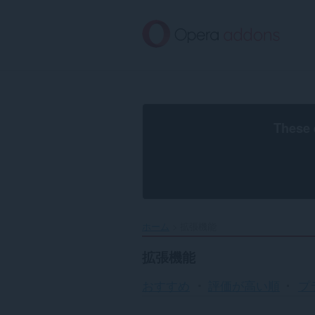
ス
キ
ッ
プ
し
て
メ
イ
ン
These 
コ
ン
テ
ン
ツ
に
移
ホーム
拡張機能
動
拡張機能
おすすめ
評価が高い順
プ