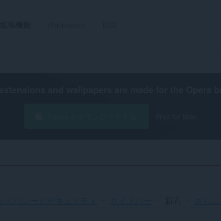
拡張機能
Wallpapers
開発
extensions and wallpapers are made for the
Opera b
Opera をダウンロードする
Free for Mac
並
ライバシーとセキュリティ
サイドバー
新着
さらに表
べ